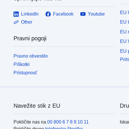
EU 
LinkedIn
Facebook
Youtube
EU 
Other
EU r
Pravni pogoji
EU 
EU p
Pravno obvestilo
Prih
Piškotki
Prístupnosť
Navežite stik z EU
Dru
Pokličite nas na
00 800 6 7 8 9 10 11
Iska
Pokličite druge
telefonske številke