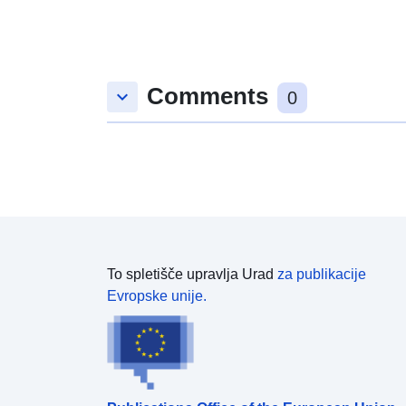
Comments
keyboard_arrow_down
0
To spletišče upravlja Urad
za publikacije
Evropske unije.