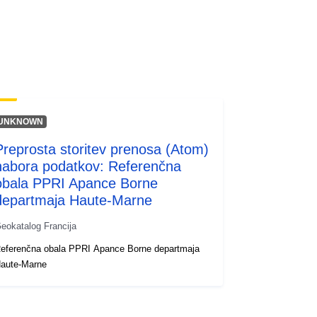
codelist/ResourceType/services
UNKNOWN
Preprosta storitev prenosa (Atom)
nabora podatkov: Referenčna
obala PPRI Apance Borne
departmaja Haute-Marne
eokatalog Francija
eferenčna obala PPRI Apance Borne departmaja
aute-Marne