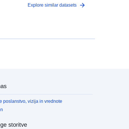
arrow_forward
Explore similar datasets
nas
 poslanstvo, vizija in vrednote
en
ge storitve