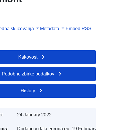
dba sklicevanja
Metadata
Embed
RSS
Kakovost
Podobne zbirke podatkov
History
o:
24 January 2022
pis:
Dodano v data.europa.eu:
19 February