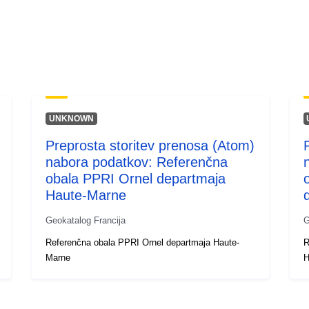
UNKNOWN
Preprosta storitev prenosa (Atom)
nabora podatkov: Referenčna
obala PPRI Ornel departmaja
Haute-Marne
Geokatalog Francija
G
Referenčna obala PPRI Ornel departmaja Haute-
R
Marne
H