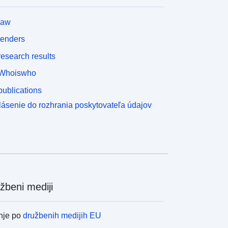
law
tenders
esearch results
Whoiswho
ublications
lásenie do rozhrania poskytovateľa údajov
žbeni mediji
nje po
družbenih medijih EU