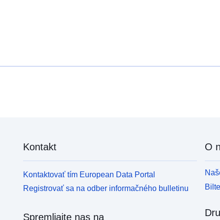
Kontakt
O 
Naše
Kontaktovať tím European Data Portal
Bilt
Registrovať sa na odber informačného bulletinu
Dru
Spremljajte nas na