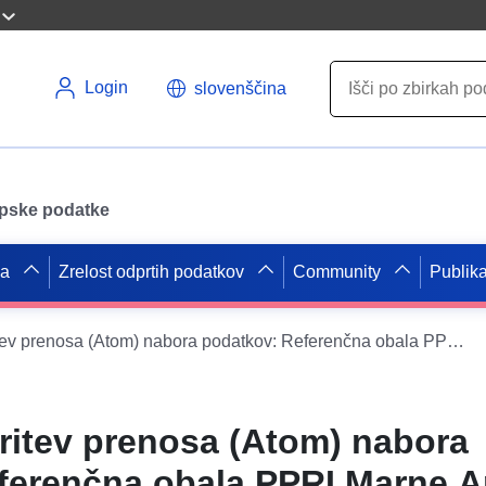
Login
slovenščina
opske podatke
pa
Zrelost odprtih podatkov
Community
Publika
Preprosta storitev prenosa (Atom) nabora podatkov: Referenčna obala PPRI Marne Amont departmaja Haute-Marne
ritev prenosa (Atom) nabora
ferenčna obala PPRI Marne 