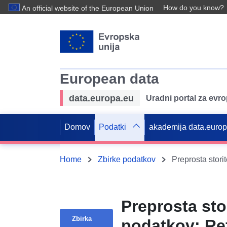
How do you know?
An official website of the European Union
European data
data.europa.eu
Uradni portal za evr
Domov
Podatki
akademija data.euro
Home
Zbirke podatkov
Preprosta sto
Zbirka
podatkov: Re