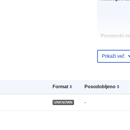
Prostorski vir
Identifikatorji
Prikaži več
Format
Posodobljeno
uriRef:
-
UNKNOWN
Tip: