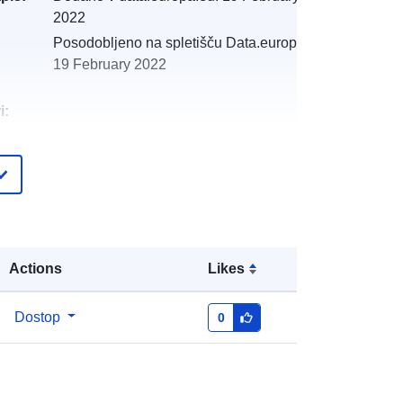
2022
Posodobljeno na spletišču Data.europa.eu:
19 February 2022
i:
:
http://catalogue.geo-
ide.developpement-
durable.gouv.fr/service/fr-
120066022-atom-e5758357-1cb4-
4178-98cf-e87b2368ab41
Actions
Likes
http://data.europa.eu/88u/dataset/fr-
120066022-srv-c4c24b63-e12f-
Dostop
0
4706-86b9-a17ac5fc3ec3
Vir:
http://inspire.ec.europa.eu/metadata-