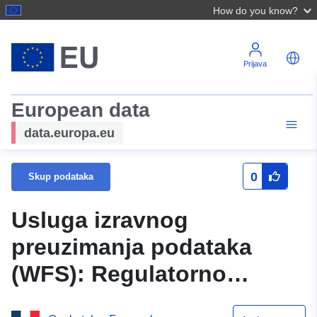
How do you know?
Prijava
European data
data.europa.eu
0
Skup podataka
Usluga izravnog
preuzimanja podataka
(WFS): Regulatorno
zoniranje PPRN-a za