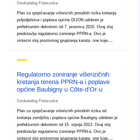
Geokatalog Francuska
Plan za sprječavanje višeriznih prirodnih rizika kretanja
poljodjelstva i poplava općine DIJON odobren je
prefekturnim dekretom od 7. prosinca 2015. Ovaj sloj
predstavlja regulatorno zoniranje PPRN-a. Ovo je
sintezni sloj prostornog grupiranja karata: one koje
odgovaraju rizicima od kretanja zemljišta i poplava te
onima koje odgovaraju riziku od povlačenja/napuhavanja
glinenih tla.
Regulatorno zoniranje višerizičnih
kretanja terena PPRN-a i poplave
općine Baubigny u Côte-d’Or-u
Geokatalog Francuska
Plan za sprječavanje višeriznih prirodnih rizika od
kretanja zemljišta i poplava općine Baubigny odobren je
prefekturnim dekretom od 15. srpnja 2013. Ovaj sloj
predstavlja regulatorno zoniranje PPRN-a. Ovo je
sintezni sloj prostornog grupiranja karata: one koje