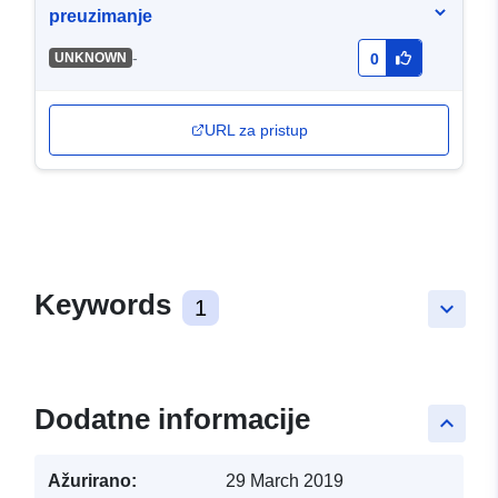
preuzimanje
-
UNKNOWN
0
URL za pristup
Keywords
1
keyboard_arrow_down
Dodatne informacije
keyboard_arrow_up
Ažurirano:
29 March 2019