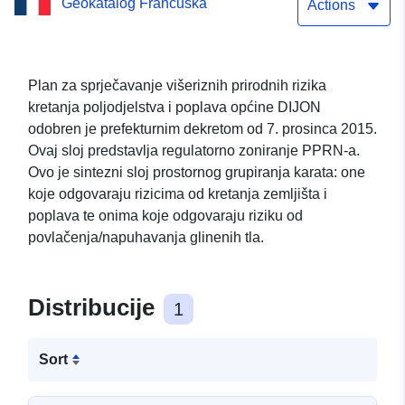
Geokatalog Francuska
kretanje terena s više
Actions
opasnosti i poplave
Općine DIJON
Plan za sprječavanje višeriznih prirodnih rizika
kretanja poljodjelstva i poplava općine DIJON
odobren je prefekturnim dekretom od 7. prosinca 2015.
Ovaj sloj predstavlja regulatorno zoniranje PPRN-a.
Ovo je sintezni sloj prostornog grupiranja karata: one
koje odgovaraju rizicima od kretanja zemljišta i
poplava te onima koje odgovaraju riziku od
povlačenja/napuhavanja glinenih tla.
Distribucije
1
Sort