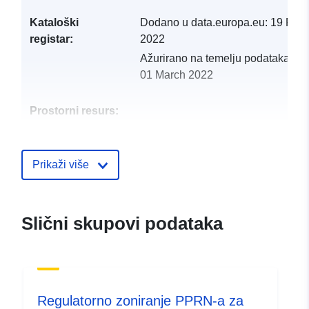
Kataloški
Dodano u data.europa.eu:
19 Febr
registar:
2022
Ažurirano na temelju podataka.eu
01 March 2022
Prostorni resurs:
Identifikatori:
http://catalogue.geo-
ide.developpement-
Prikaži više
durable.gouv.fr/service/fr-
120066022-wxs-1e99eb5f-
6727-4b0b-8dca-
Slični skupovi podataka
36822e2be1f8
uriRef:
http://data.europa.eu/88u/dataset/fr
120066022-srv-c4c6cc59-9942-
420d-9ebc-a6d89b73cde6
Regulatorno zoniranje PPRN-a za