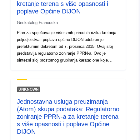
kretanje terena s više opasnosti i
Tip:
Resurs:
poplave Općine DIJON
http://inspire.ec.europa.eu/metadat
codelist/ResourceType/services
Geokatalog Francuska
Plan za sprječavanje višeriznih prirodnih rizika kretanja
poljodjelstva i poplava općine DIJON odobren je
prefekturnim dekretom od 7. prosinca 2015. Ovaj sloj
predstavlja regulatorno zoniranje PPRN-a. Ovo je
sintezni sloj prostornog grupiranja karata: one koje
odgovaraju rizicima od kretanja zemljišta i poplava te
onima koje odgovaraju riziku od povlačenja/napuhavanja
glinenih tla.
UNKNOWN
Jednostavna usluga preuzimanja
(Atom) skupa podataka: Regulatorno
zoniranje PPRN-a za kretanje terena
s više opasnosti i poplave Općine
DIJON