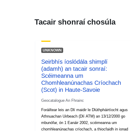
Tacair shonraí chosúla
UNKNOWN
Seirbhís íoslódála shimplí
(adamh) an tacair sonraí:
Scéimeanna um
Chomhleanúnachas Críochach
(Scot) in Haute-Savoie
Geocatalogue An Fhrainc
Foráiltear leis an Dlí maidir le Dlúthpháirtíocht agus
Athnuachan Uirbeach (Dlí ATM) an 13/12/2000 go
mbunófar, ón 1 Eanáir 2002, scéimeanna um
chomhleanúnachas críochach, a thiocfaidh in ionad