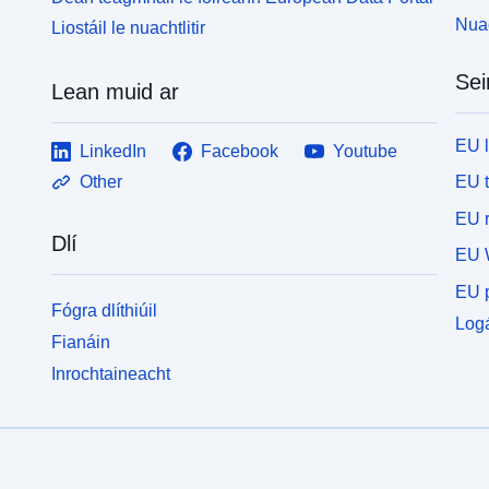
Nuac
Liostáil le nuachtlitir
Sei
Lean muid ar
EU 
LinkedIn
Facebook
Youtube
EU 
Other
EU r
Dlí
EU 
EU p
Fógra dlíthiúil
Logá
Fianáin
Inrochtaineacht