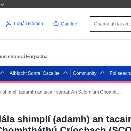
Logáil isteach
Gaeilge
il um shonraí Eorpacha
Aibíocht Sonraí Oscailte
Community
Foilseach
Seirbhís íoslódála shimplí (adamh) an tacair sonraí: An Scéim um Chomhtháthú Críochach (SCOT) sa Chósta Eabhair
dála shimplí (adamh) an tacair
Chomhtháthú Críochach (SCO