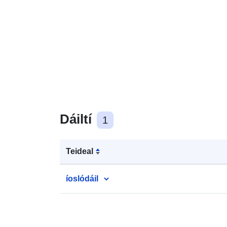
Dáiltí
1
Teideal
íoslódáil