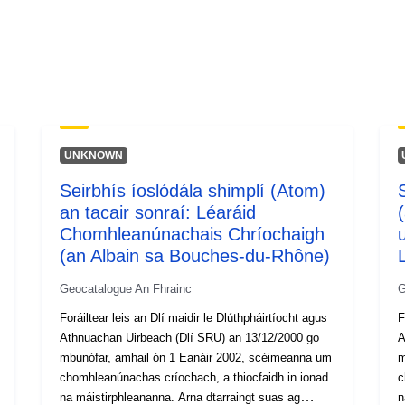
UNKNOWN
Seirbhís íoslódála shimplí (Atom)
an tacair sonraí: Léaráid
Chomhleanúnachais Chríochaigh
(an Albain sa Bouches-du-Rhône)
L
Geocatalogue An Fhrainc
G
Foráiltear leis an Dlí maidir le Dlúthpháirtíocht agus
F
Athnuachan Uirbeach (Dlí SRU) an 13/12/2000 go
A
mbunófar, amhail ón 1 Eanáir 2002, scéimeanna um
m
chomhleanúnachas críochach, a thiocfaidh in ionad
c
na máistirphleananna. Arna dtarraingt suas ag
n