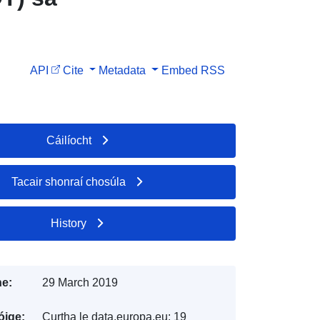
API
Cite
Metadata
Embed
RSS
Cáilíocht
Tacair shonraí chosúla
History
e:
29 March 2019
óige:
Curtha le data.europa.eu:
19