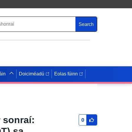
Search
áin
Doiciméadú
Eolas fúinn
 sonraí:
0
T) sa