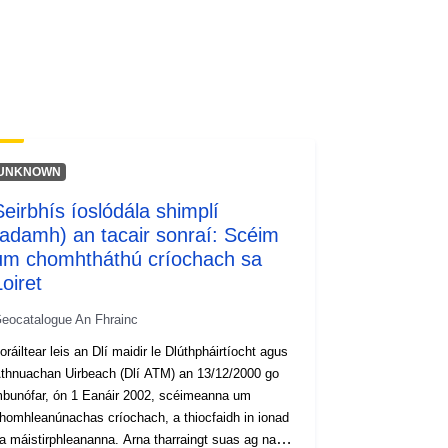
http://inspire.ec.europa.eu/metadata-
codelist/ResourceType/services
UNKNOWN
Seirbhís íoslódála shimplí
(adamh) an tacair sonraí: Scéim
um chomhtháthú críochach sa
oiret
eocatalogue An Fhrainc
oráiltear leis an Dlí maidir le Dlúthpháirtíocht agus
thnuachan Uirbeach (Dlí ATM) an 13/12/2000 go
bunófar, ón 1 Eanáir 2002, scéimeanna um
homhleanúnachas críochach, a thiocfaidh in ionad
a máistirphleananna. Arna tharraingt suas ag na