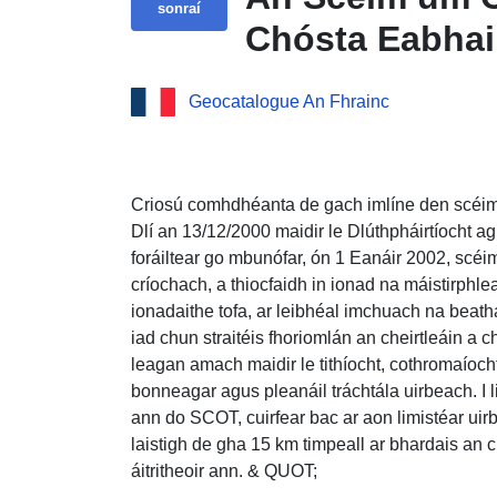
sonraí
Chósta Eabhai
Geocatalogue An Fhrainc
Criosú comhdhéanta de gach imlíne den scéi
Dlí an 13/12/2000 maidir le Dlúthpháirtíocht 
foráiltear go mbunófar, ón 1 Eanáir 2002, s
críochach, a thiocfaidh in ionad na máistirphl
ionadaithe tofa, ar leibhéal imchuach na beatha
iad chun straitéis fhoriomlán an cheirtleáin a
leagan amach maidir le tithíocht, cothromaíocht
bonneagar agus pleanáil tráchtála uirbeach. I l
ann do SCOT, cuirfear bac ar aon limistéar uir
laistigh de gha 15 km timpeall ar bhardais an 
áitritheoir ann. & QUOT;