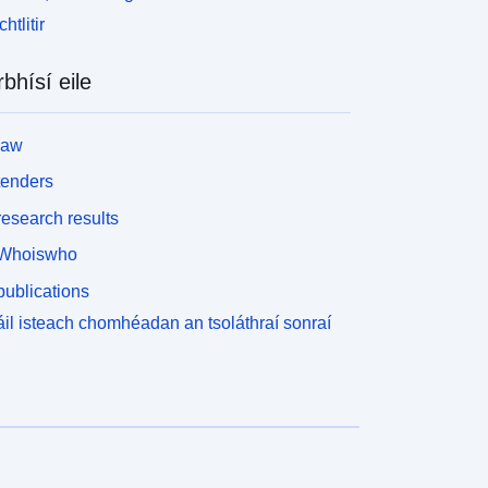
htlitir
rbhísí eile
law
tenders
esearch results
Whoiswho
ublications
il isteach chomhéadan an tsoláthraí sonraí