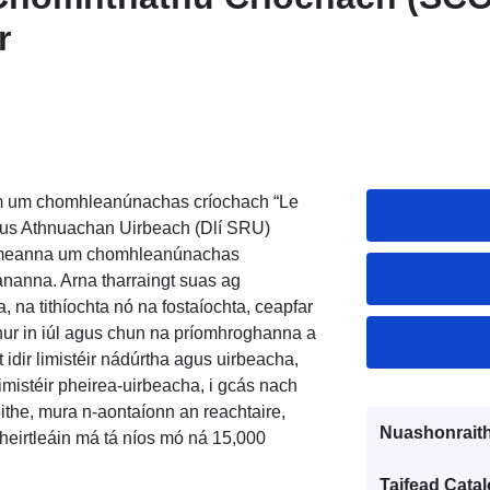
r
m um chomhleanúnachas críochach “Le
agus Athnuachan Uirbeach (Dlí SRU)
céimeanna um chomhleanúnachas
eananna. Arna tharraingt suas ag
, na tithíochta nó na fostaíochta, ceapfar
 chur in iúl agus chun na príomhroghanna a
 idir limistéir nádúrtha agus uirbeacha,
imistéir pheirea-uirbeacha, i gcás nach
bithe, mura n-aontaíonn an reachtaire,
Nuashonraith
cheirtleáin má tá níos mó ná 15,000
Taifead Catal