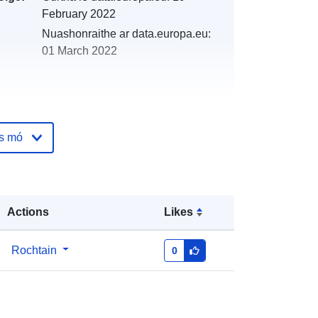
February 2022
Nuashonraithe ar data.europa.eu:
01 March 2022
os mó
http://catalogue.geo-
ide.developpement-
durable.gouv.fr/service/fr-
120066022-atom-e219233c-a4f3-
4e48-b562-516e776ca4c2
Actions
Likes
http://data.europa.eu/88u/dataset/fr-
Rochtain
0
120066022-srv-c4ca1556-3956-
4896-a850-34efc45cf6a9
Acmhainn: