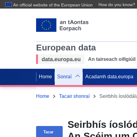
How do you know?
An official website of the European Union
European data
data.europa.eu
An tairseach oifigiú
Home
Sonraí
Acadamh data.europa
Home
Tacair shonraí
Seirbhís íosló
Tacar
An Scéim um 