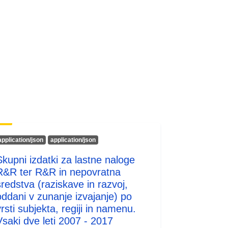
codelist/ResourceType/services
application/json
application/json
Skupni izdatki za lastne naloge
R&R ter R&R in nepovratna
sredstva (raziskave in razvoj,
oddani v zunanje izvajanje) po
rsti subjekta, regiji in namenu.
Vsaki dve leti 2007 - 2017