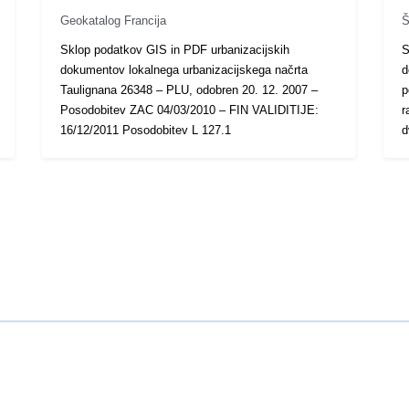
Geokatalog Francija
Š
Sklop podatkov GIS in PDF urbanizacijskih
S
dokumentov lokalnega urbanizacijskega načrta
d
Taulignana 26348 – PLU, odobren 20. 12. 2007 –
p
Posodobitev ZAC 04/03/2010 – FIN VALIDITIJE:
r
16/12/2011 Posodobitev L 127.1
d