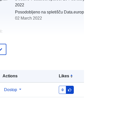
2022
Posodobljeno na spletišču Data.europa.eu:
02 March 2022
i:
:
http://catalogue.geo-
ide.developpement-
durable.gouv.fr/service/fr-
120066022-wxs-68737217-8567-
4608-8122-c7852a0b33ea
Actions
Likes
http://data.europa.eu/88u/dataset/fr-
120066022-srv-c4f17eaa-f8e3-
Dostop
0
46d0-a97e-61584a011c90
Vir:
http://inspire.ec.europa.eu/metadata-