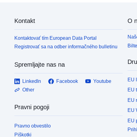
Kontakt
O 
Naše
Kontaktovať tím European Data Portal
Bilt
Registrovať sa na odber informačného bulletinu
Dru
Spremljajte nas na
EU 
LinkedIn
Facebook
Youtube
EU 
Other
EU r
Pravni pogoji
EU 
EU p
Pravno obvestilo
Prih
Piškotki