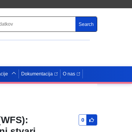
Search
cije
Dokumentacija
O nas
(WFS):
0
i stvari