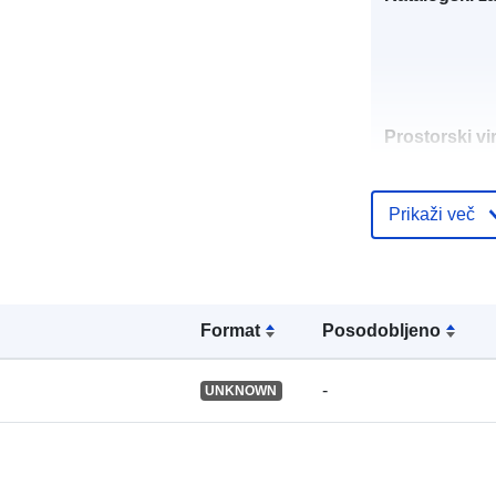
Prostorski vir
Identifikatorji
Prikaži več
Format
Posodobljeno
uriRef:
-
UNKNOWN
Tip: