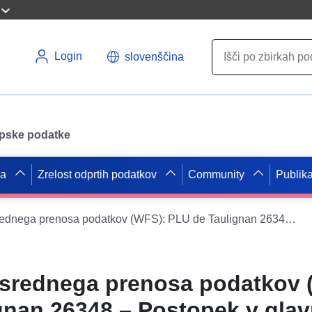
Login
slovenščina
opske podatke
pa
Zrelost odprtih podatkov
Community
Publika
Storitev neposrednega prenosa podatkov (WFS): PLU de Taulignan 26348 – Postopek v glavni stvari 20.12.2007 – VALIDITIJA: 04/03/2010 Posodobi ZAC
osrednega prenosa podatkov 
nan 26348 – Postopek v glavn