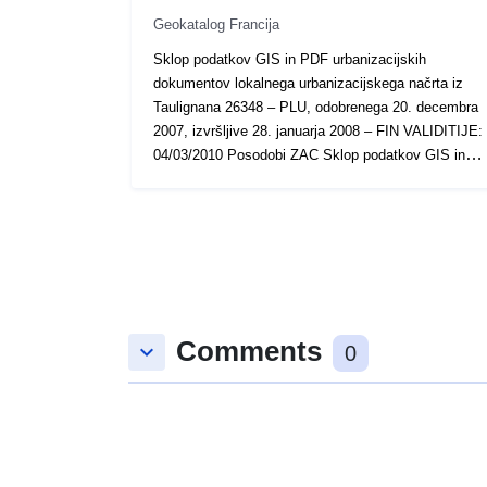
Geokatalog Francija
Sklop podatkov GIS in PDF urbanizacijskih
dokumentov lokalnega urbanizacijskega načrta iz
Taulignana 26348 – PLU, odobrenega 20. decembra
2007, izvršljive 28. januarja 2008 – FIN VALIDITIJE:
04/03/2010 Posodobi ZAC Sklop podatkov GIS in
PDF urbanizacijskih dokumentov lokalnega
urbanizacijskega načrta iz Taulignana 26348 – PLU,
odobrenega 20. decembra 2007, izvršljive 28.
januarja 2008 – FIN VALIDITIJE: 04/03/2010
Posodobi ZAC
Comments
keyboard_arrow_down
0