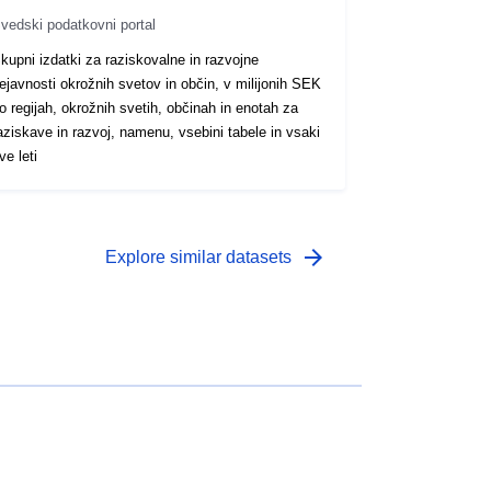
vedski podatkovni portal
kupni izdatki za raziskovalne in razvojne
ejavnosti okrožnih svetov in občin, v milijonih SEK
o regijah, okrožnih svetih, občinah in enotah za
aziskave in razvoj, namenu, vsebini tabele in vsaki
ve leti
arrow_forward
Explore similar datasets