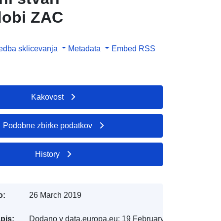
dobi ZAC
dba sklicevanja
Metadata
Embed
RSS
Kakovost
Podobne zbirke podatkov
History
o:
26 March 2019
pis:
Dodano v data.europa.eu:
19 February