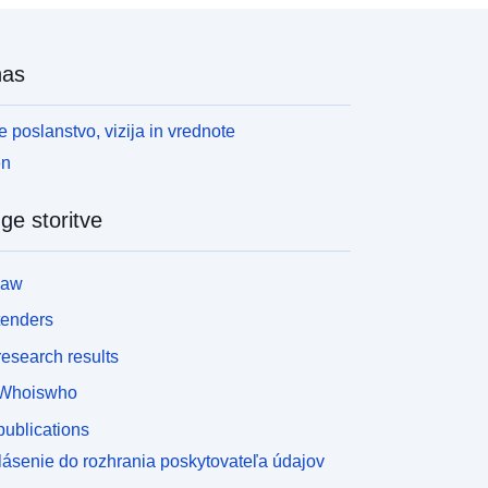
nas
 poslanstvo, vizija in vrednote
en
ge storitve
law
tenders
esearch results
Whoiswho
ublications
lásenie do rozhrania poskytovateľa údajov