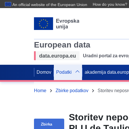
How do you know?
An official website of the European Union
European data
data.europa.eu
Uradni portal za evr
Domov
Podatki
akademija data.euro
Home
Zbirke podatkov
Storitev nep
Zbirka
PLU de Taulig