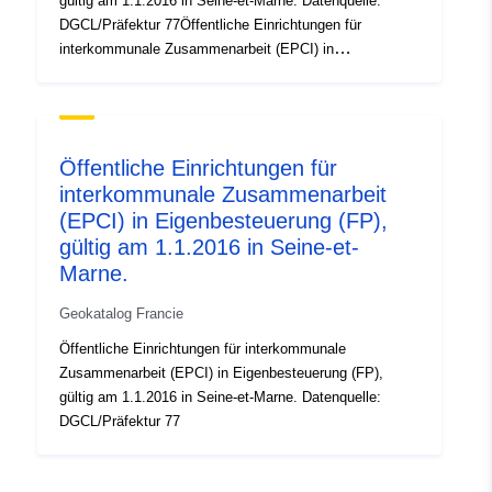
gültig am 1.1.2016 in Seine-et-Marne. Datenquelle:
DGCL/Präfektur 77Öffentliche Einrichtungen für
interkommunale Zusammenarbeit (EPCI) in
Eigenbesteuerung (FP), gültig am 1.1.2016 in Seine-et-
Marne. Datenquelle: DGCL/Präfektur 77Öffentliche
Einrichtungen für interkommunale Zusammenarbeit
(EPCI) in Eigenbesteuerung (FP), gültig am 1.1.2016 in
Öffentliche Einrichtungen für
Seine-et-Marne. Datenquelle: DGCL/Präfektur 77
interkommunale Zusammenarbeit
Datenquelle: DGCL/Präfektur 77
(EPCI) in Eigenbesteuerung (FP),
gültig am 1.1.2016 in Seine-et-
Marne.
Geokatalog Francie
Öffentliche Einrichtungen für interkommunale
Zusammenarbeit (EPCI) in Eigenbesteuerung (FP),
gültig am 1.1.2016 in Seine-et-Marne. Datenquelle:
DGCL/Präfektur 77