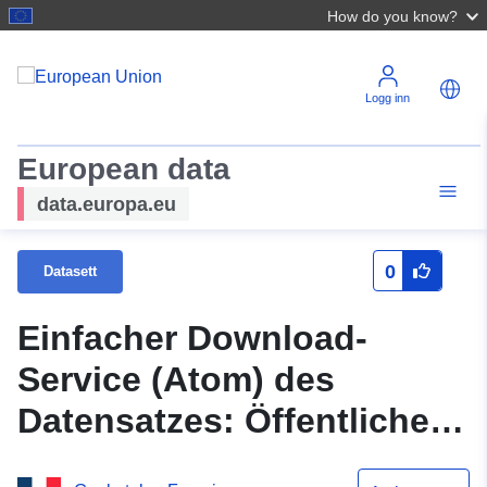
How do you know?
Logg inn
European data
data.europa.eu
0
Datasett
Einfacher Download-
Service (Atom) des
Datensatzes: Öffentliche
Einrichtungen für