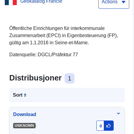
Geokatalog Francie
interkommunale
Actions
Zusammenarbeit (EPCI) in
Eigenbesteuerung (FP),
Öffentliche Einrichtungen für interkommunale
Zusammenarbeit (EPCI) in Eigenbesteuerung (FP),
gültig am 1.1.2016 in
gültig am 1.1.2016 in Seine-et-Marne.
Seine-et-Marne.
Datenquelle: DGCL/Präfektur 77
Distribusjoner
1
Sort
Download
-
UNKNOWN
0