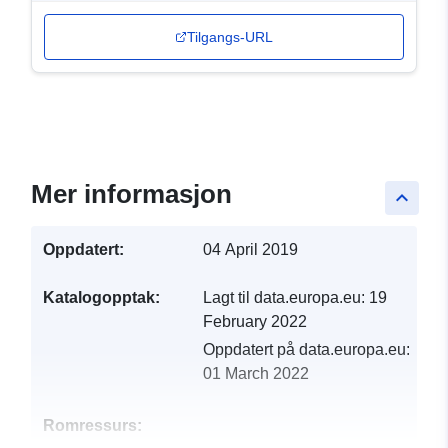
Tilgangs-URL
Mer informasjon
keyboard_arrow_up
Oppdatert:
04 April 2019
Katalogopptak:
Lagt til data.europa.eu:
19
February 2022
Oppdatert på data.europa.eu:
01 March 2022
Romressurs: