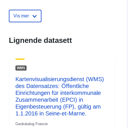
Identifikatorer:
http://catalogue.geo-
ide.developpement-
Vis mer
durable.gouv.fr/service/fr-
120066022-atom-
6375639d-d968-42c9-9971-
Lignende datasett
b34379b5bb26
uriRef:
http://data.europa.eu/88u/dataset/fr
120066022-srv-c4f5aa4d-7388-
WMS
41bd-955b-321118bc44de
Kartenvisualisierungsdienst (WMS)
Type:
Ressurs:
des Datensatzes: Öffentliche
http://inspire.ec.europa.eu/metadat
Einrichtungen für interkommunale
codelist/SpatialDataServiceType/d
Zusammenarbeit (EPCI) in
Eigenbesteuerung (FP), gültig am
1.1.2016 in Seine-et-Marne.
Geokatalog Francie