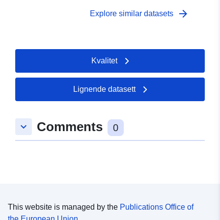
arrow_forward
Explore similar datasets
Kvalitet
Lignende datasett
Comments
keyboard_arrow_down
0
This website is managed by the
Publications Office of
the European Union.