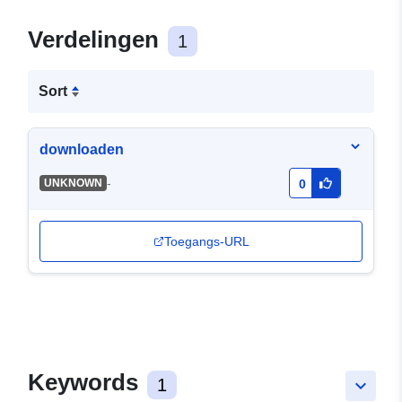
Verdelingen
1
Sort
downloaden
-
UNKNOWN
0
Toegangs-URL
Keywords
1
keyboard_arrow_down