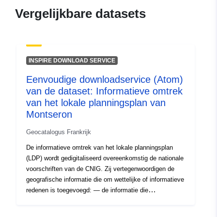
120066022-wxs-4c1b7cf8-
Vergelijkbare datasets
9200-4c86-8777-
42901741794b
uriRef:
http://data.europa.eu/88u/dataset/fr
INSPIRE DOWNLOAD SERVICE
120066022-srv-c4fb0a43-3486-
4a84-9fcf-6d12768cc1a9
Eenvoudige downloadservice (Atom)
van de dataset: Informatieve omtrek
Soort:
Bron:
http://inspire.ec.europa.eu/m
van het lokale planningsplan van
codelist/SpatialDataServiceType/d
Montseron
Geocatalogus Frankrijk
De informatieve omtrek van het lokale planningsplan
(LDP) wordt gedigitaliseerd overeenkomstig de nationale
voorschriften van de CNIG. Zij vertegenwoordigen de
geografische informatie die om wettelijke of informatieve
redenen is toegevoegd: — de informatie die
overeenkomstig de artikelen R123-13 en R123-14 van de
Code Stedenbouw bij de planningsdocumenten moet