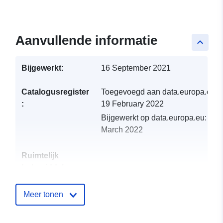
Aanvullende informatie
keyboard_arrow_up
Bijgewerkt:
16 September 2021
Catalogusregister
Toegevoegd aan data.europa.eu:
:
19 February 2022
Bijgewerkt op data.europa.eu:
01
March 2022
Ruimtelijk
hulpmiddel:
Identificatoren:
http://catalogue.geo-
Meer tonen
ide.developpement-
durable.gouv.fr/service/fr-