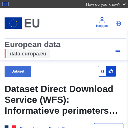
How do you know?
Inloggen
European data
data.europa.eu
0
Dataset
Dataset Direct Download
Service (WFS):
Informatieve perimeters
van het lokale