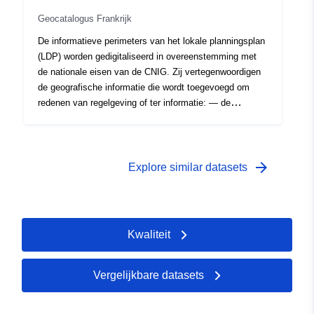
Geocatalogus Frankrijk
De informatieve perimeters van het lokale planningsplan
(LDP) worden gedigitaliseerd in overeenstemming met
de nationale eisen van de CNIG. Zij vertegenwoordigen
de geografische informatie die wordt toegevoegd om
redenen van regelgeving of ter informatie: — de
informatie die overeenkomstig de artikelen R123-13 en
R123-14 van het wetboek stedenbouw aan de
planningsdocumenten moet worden gehecht; —
informatie over grafische documenten ter informatie. In
arrow_forward
Explore similar datasets
deze dataset vindt u informatie over TYPE 04 (Urban
Preemption Right Perimeters) en 05 (Uitgestelde
ontwikkelingsgebieden) als ze worden weergegeven op
de PLU grafische documenten.
Kwaliteit
Vergelijkbare datasets