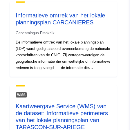
worden gevoegd; — informatie over grafische
documenten ter informatie. In deze dataset vindt u
Informatieve omtrek van het lokale
informatie over TYPE 04 (Urban Preemption Right
planningsplan CARCANIERES
Perimeters) en 05 (Deferred Development Areas) als
deze voorkomen op de grafische documenten van PLU.
Geocatalogus Frankrijk
De informatieve omtrek van het lokale planningsplan
(LDP) wordt gedigitaliseerd overeenkomstig de nationale
voorschriften van de CNIG. Zij vertegenwoordigen de
geografische informatie die om wettelijke of informatieve
redenen is toegevoegd: — de informatie die
overeenkomstig de artikelen R123-13 en R123-14 van de
Code Stedenbouw bij de planningsdocumenten moet
worden gevoegd; — informatie over grafische
documenten ter informatie. In deze dataset vindt u
WMS
informatie over TYPE 04 (Urban Preemption Right
Kaartweergave Service (WMS) van
Perimeters) en 05 (Deferred Development Areas) als
de dataset: Informatieve perimeters
deze voorkomen op de grafische documenten van PLU.
van het lokale planningsplan van
TARASCON-SUR-ARIEGE