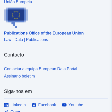
informativos. Neste conjunto de dados, você encontrará
União Europeia
informações sobre o TYPE 04 (Perímetros Direito de
Preempção Urbana) e 05 (Áreas de Desenvolvimento
Diferidas) se aparecerem nos documentos gráficos
POS.
Publications Office of the European Union
Law | Data | Publications
Contacto
Contactar a equipa European Data Portal
Assinar o boletim
Siga-nos em
LinkedIn
Facebook
Youtube
Other