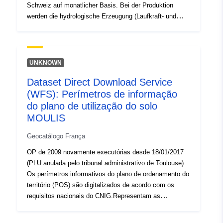
Schweiz auf monatlicher Basis. Bei der Produktion
werden die hydrologische Erzeugung (Laufkraft- und
Speicherkraftwerke), die Erzeugung der Kernkraftwerke
sowie die konventionell-thermische und erneuerbare
Erzeugung unterschieden. Der Verbrauch der
Speicherpumpen und die Leitungsverluste werden
UNKNOWN
ausgewiesen. Zudem wird der Füllgrad der Speicherseen
Dataset Direct Download Service
jeweils per Ende Monat dargestellt. Die Gesamte
(WFS): Perímetros de informação
Erzeugung und Abgabe elektrischer Energie wird im
Rahmen der Elektrizitätsstatistik erstellt, welche Teil der
do plano de utilização do solo
öffentlichen Statistik der Schweiz ist (gesetzliche
MOULIS
Grundlage: BStatG).
Geocatálogo França
OP de 2009 novamente executórias desde 18/01/2017
(PLU anulada pelo tribunal administrativo de Toulouse).
Os perímetros informativos do plano de ordenamento do
território (POS) são digitalizados de acordo com os
requisitos nacionais do CNIG.Representam as
informações geográficas acrescentadas, quer por
razões regulamentares quer para fins informativos: —