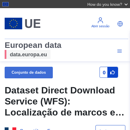
How do you know?
Abrir sessão
European data
data.europa.eu
0
Conjunto de dados
Dataset Direct Download
Service (WFS):
Localização de marcos e
trelas de inundação em