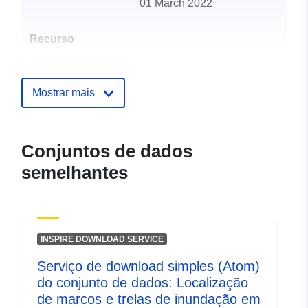
01 March 2022
Recurso
espacial:
Identificadores:
http://catalogue.geo-
Mostrar mais
ide.developpement-
durable.gouv.fr/service/fr-
120066022-wxs-51a9e9a7-
Conjuntos de dados
cede-4639-be30-
semelhantes
55ddcbe0c262
uriRef:
http://data.europa.eu/88u/dataset/fr
120066022-srv-c51246ef-d3f4-
4fad-a7ee-376f65a02c40
INSPIRE DOWNLOAD SERVICE
Serviço de download simples (Atom)
Tipo:
Recurso:
do conjunto de dados: Localização
http://inspire.ec.europa.eu/metadat
de marcos e trelas de inundação em
codelist/SpatialDataServiceType/d