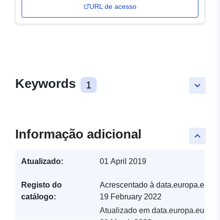
URL de acesso
Keywords
1
keyboard_arrow_down
Informação adicional
keyboard_arrow_up
Atualizado:
01 April 2019
Registo do
Acrescentado à data.europa.eu:
catálogo:
19 February 2022
Atualizado em data.europa.eu: