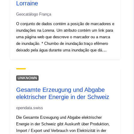
Lorraine
Geocatálogo França
O conjunto de dados contém a posição de marcadores e
inundações na Lorena. Um atributo contém um link para
uma página web que descreve o marcador ou a marca
de inundação. * Chumbo de inundação:traço efêmero
deixado pela água durante uma inundação que dá
informações sobre o nível de água atingido. * Marcador
de inundação: marca feita pelo homem para materializar
o nível alcançado por uma inundação (pintura, chapa
metálica, macarrão selado, inscrição gravada, etc.). .
UNKNOWN
Os dados, derivados de uma base de dados
Gesamte Erzeugung und Abgabe
desenvolvida e alimentada pelo Serviço de Navegação
elektrischer Energie in der Schweiz
Nordeste, estão localizados na jurisdição da rede
envolvente-arrastante e dizem respeito aos seguintes
opendata.swiss
rios: Moselle, Meuse, Meurthe, Vezouze.As inundações
variaram de 1740 a 2006. Ficheiros contidos no pacote
Die Gesamte Erzeugung und Abgabe elektrischer
de dados: — repere_crue_r41.TAB
Energie in der Schweiz gibt Auskunft über Produktion,
Import / Export und Verbrauch von Elektrizität in der