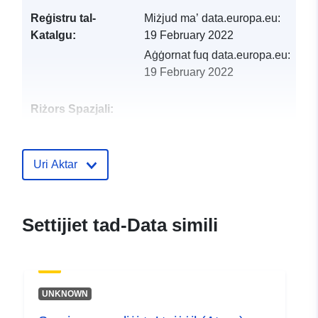
Reġistru tal-
Miżjud ma’ data.europa.eu:
Katalgu:
19 February 2022
Aġġornat fuq data.europa.eu:
19 February 2022
Riżors Spazjali:
Identifikaturi:
http://catalogue.geo-
ide.developpement-
Uri Aktar
durable.gouv.fr/service/fr-
120066022-atom-72f5afc3-
1e59-4aee-9c09-
Settijiet tad-Data simili
24561098f9a3
uriRef:
http://data.europa.eu/88u/dataset/fr
120066022-srv-c5209657-3691-
UNKNOWN
4f4e-9485-10cfaa7bfbfc