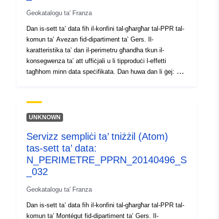
konsegwenza ta’ att uffiċjali u li tipproduċi l-effetti
Ġeokatalogu ta' Franza
tagħhom minn data speċifikata. Dan huwa dan li ġej: —
il-kamp ta" applikazzjoni preskritt kif stabbilit fl-ordni tal-
Dan is-sett ta’ data fih il-konfini tal-għargħar tal-PPR tal-
preskrizzjoni tal-PPRI; — il-kamp ta’ applikazzjoni tal-
komun ta’ Avezan fid-dipartiment ta’ Gers. Il-
esponiment għar-riskju li jikkorrispondi għall-kamp ta’
karatteristika ta’ dan il-perimetru għandha tkun il-
applikazzjoni rregolat mill-RPP approvat. Dan il-
konsegwenza ta’ att uffiċjali u li tipproduċi l-effetti
perimetru approvat huwa servitù ta’ utilità; — l-ambitu
tagħhom minn data speċifikata. Dan huwa dan li ġej: —
tal-istudju li jikkorrispondi għall-pakkett li fih ġew studjati
il-kamp ta" applikazzjoni preskritt kif stabbilit fl-ordni tal-
l-perikli.
preskrizzjoni tal-PPRI; — il-kamp ta’ applikazzjoni tal-
esponiment għar-riskju li jikkorrispondi għall-kamp ta’
applikazzjoni rregolat mill-RPP approvat. Dan il-
UNKNOWN
perimetru approvat huwa servitù ta’ utilità; — l-ambitu
Servizz sempliċi ta’ tniżżil (Atom)
tal-istudju li jikkorrispondi għall-pakkett li fih ġew studjati
tas-sett ta’ data:
l-perikli.
N_PERIMETRE_PPRN_20140496_S
_032
Ġeokatalogu ta' Franza
Dan is-sett ta’ data fih il-konfini tal-għargħar tal-PPR tal-
komun ta’ Montégut fid-dipartiment ta’ Gers. Il-