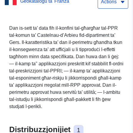
Ġeokatalogu ta' Franza
Actions
Dan is-sett ta’ data fih il-konfini tal-għargħar tal-PPR
tal-komun ta’ Castelnau-d’Arbieu fid-dipartiment ta’
Gers. Il-karatteristika ta’ dan il-perimetru għandha tkun
il-konsegwenza ta’ att uffiċjali u li tipproduċi l-effetti
tagħhom minn data speċifikata. Dan huwa dan li ġej:
— il-kamp ta" applikazzjoni preskritt kif stabbilit fl-ordni
tal-preskrizzjoni tal-PPRI; — il-kamp ta’ applikazzjoni
tal-esponiment għar-riskju li jikkorrispondi għall-kamp
ta’ applikazzjoni rregolat mill-RPP approvat. Dan il-
perimetru approvat huwa servitù ta’ utilità; — l-ambitu
tal-istudju li jikkorrispondi għall-pakkett li fih ġew
studjati l-perikli.
Distribuzzjonijiet
1