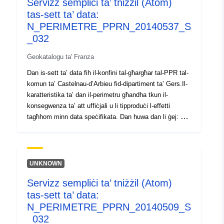
Servizz sempliċi ta’ tniżżil (Atom)
Tip:
Riżorsa:
tas-sett ta’ data:
http://inspire.ec.europa.eu/metadat
N_PERIMETRE_PPRN_20140537_S
codelist/ResourceType/services
_032
Ġeokatalogu ta' Franza
Dan is-sett ta’ data fih il-konfini tal-għargħar tal-PPR tal-
komun ta’ Castelnau-d’Arbieu fid-dipartiment ta’ Gers.Il-
karatteristika ta’ dan il-perimetru għandha tkun il-
konsegwenza ta’ att uffiċjali u li tipproduċi l-effetti
tagħhom minn data speċifikata. Dan huwa dan li ġej: —
il-kamp ta" applikazzjoni preskritt kif stabbilit fl-ordni tal-
preskrizzjoni tal-PPRI; — il-kamp ta’ applikazzjoni tal-
esponiment għar-riskju li jikkorrispondi għall-kamp ta’
applikazzjoni rregolat mill-RPP approvat.Dan il-perimetru
UNKNOWN
approvat huwa servitù ta’ utilità; — l-ambitu tal-istudju li
Servizz sempliċi ta’ tniżżil (Atom)
jikkorrispondi għall-pakkett li fih ġew studjati l-perikli.
tas-sett ta’ data:
Dan is-sett ta’ data fih il-konfini tal-għargħar tal-PPR tal-
komun ta’ Castelnau-d’Arbieu fid-dipartiment ta’ Gers. Il-
N_PERIMETRE_PPRN_20140509_S
karatteristika ta’ dan il-perimetru għandha tkun il-
_032