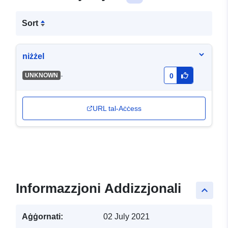
Sort
niżżel
-
UNKNOWN
0
URL tal-Aċċess
Informazzjoni Addizzjonali
keyboard_arrow_up
Aġġornati:
02 July 2021