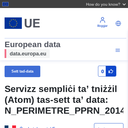
How do you know?
Illoggjar
European data
data.europa.eu
0
Sett tad-data
Servizz sempliċi ta’ tniżżil
(Atom) tas-sett ta’ data:
N_PERIMETRE_PPRN_20140