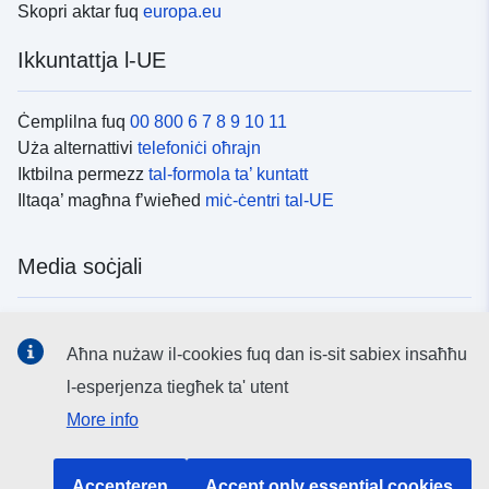
Skopri aktar fuq
europa.eu
Ikkuntattja l-UE
Ċemplilna fuq
00 800 6 7 8 9 10 11
Uża alternattivi
telefoniċi oħrajn
Iktbilna permezz
tal-formola ta’ kuntatt
Iltaqa’ magħna f’wieħed
miċ-ċentri tal-UE
Media soċjali
Fittex mezzi
tal-media soċjali tal-UE
Aħna nużaw il-cookies fuq dan is-sit sabiex insaħħu
l-esperjenza tiegħek ta' utent
L-istituzzjonijiet u l-korpi tal-UE
More info
Fittex l-istituzzjonijiet u l-korpi kollha tal-UE.
Accepteren
Accept only essential cookies