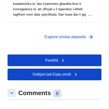
karatteristika ta’ dan il-perimetru għandha tkun il-
konsegwenza ta’ att uffiċjali u li tipproduċi l-effetti
tagħhom minn data speċifikata. Dan huwa dan li ġej: —
il-kamp ta" applikazzjoni preskritt kif stabbilit fl-ordni tal-
preskrizzjoni tal-PPRI; — il-kamp ta’ applikazzjoni tal-
esponiment għar-riskju li jikkorrispondi għall-kamp ta’
applikazzjoni rregolat mill-RPP approvat. Dan il-
arrow_forward
Explore similar datasets
perimetru approvat huwa servitù ta’ utilità; — l-ambitu
tal-istudju li jikkorrispondi għall-pakkett li fih ġew studjati
l-perikli.
Kwalità
Settijiet tad-Data simili
Comments
keyboard_arrow_down
0