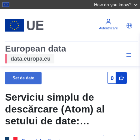
How do you know?
Autentificare
European data
data.europa.eu
0
Set de date
Serviciu simplu de
descărcare (Atom) al
setului de date:
N_PERIMETRE_PPRN_20140