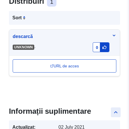
Distribuiri
1
Sort
descarcă
-
UNKNOWN
0
URL de acces
Informații suplimentare
keyboard_arrow_up
Actualizat:
02 July 2021