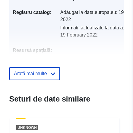
Registru catalog:
Adăugat la data.europa.eu:
19 Feb
2022
Informații actualizate la data a.eur
19 February 2022
Resursă spațială:
Identificatori:
http://catalogue.geo-
ide.developpement-
Arată mai multe
durable.gouv.fr/service/fr-
120066022-atom-72f5afc3-
1e59-4aee-9c09-
Seturi de date similare
24561098f9a3
uriRef:
http://data.europa.eu/88u/dataset/fr
120066022-srv-c5209657-3691-
UNKNOWN
4f4e-9485-10cfaa7bfbfc