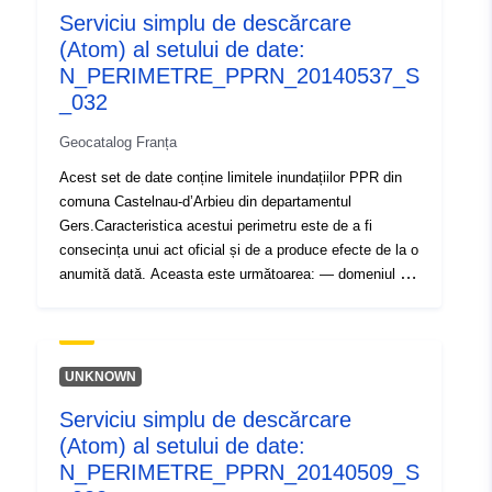
Serviciu simplu de descărcare
Tip:
Resursă:
(Atom) al setului de date:
http://inspire.ec.europa.eu/metadat
N_PERIMETRE_PPRN_20140537_S
codelist/ResourceType/services
_032
Geocatalog Franța
Acest set de date conține limitele inundațiilor PPR din
comuna Castelnau-d’Arbieu din departamentul
Gers.Caracteristica acestui perimetru este de a fi
consecința unui act oficial și de a produce efecte de la o
anumită dată. Aceasta este următoarea: — domeniul de
aplicare prevăzut, astfel cum se prevede în ordinul de
prescripție PPRI; — domeniul de aplicare al expunerii la
risc care corespunde domeniului de aplicare reglementat
de PPR aprobat.Acest perimetru aprobat este o
UNKNOWN
servitute de utilitate; — domeniul de aplicare al studiului
Serviciu simplu de descărcare
care corespunde anvelopei în care au fost studiate
(Atom) al setului de date:
pericolele. Acest set de date conține limitele inundațiilor
PPR din comuna Castelnau-d’Arbieu din departamentul
N_PERIMETRE_PPRN_20140509_S
Gers. Caracteristica acestui perimetru este de a fi