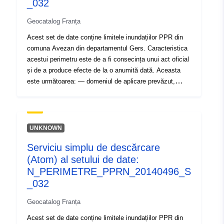
_032
consecința unui act oficial și de a produce efecte de la o
Geocatalog Franța
anumită dată. Aceasta este următoarea: — domeniul de
aplicare prevăzut, astfel cum se prevede în ordinul de
Acest set de date conține limitele inundațiilor PPR din
prescripție PPRI; — domeniul de aplicare al expunerii la
comuna Avezan din departamentul Gers. Caracteristica
risc care corespunde domeniului de aplicare reglementat
acestui perimetru este de a fi consecința unui act oficial
de PPR aprobat. Acest perimetru aprobat este o
și de a produce efecte de la o anumită dată. Aceasta
servitute de utilitate; — domeniul de aplicare al studiului
este următoarea: — domeniul de aplicare prevăzut,
care corespunde anvelopei în care au fost studiate
astfel cum se prevede în ordinul de prescripție PPRI; —
pericolele.
domeniul de aplicare al expunerii la risc care corespunde
domeniului de aplicare reglementat de PPR aprobat.
Acest perimetru aprobat este o servitute de utilitate; —
UNKNOWN
domeniul de aplicare al studiului care corespunde
Serviciu simplu de descărcare
anvelopei în care au fost studiate pericolele.
(Atom) al setului de date:
N_PERIMETRE_PPRN_20140496_S
_032
Geocatalog Franța
Acest set de date conține limitele inundațiilor PPR din