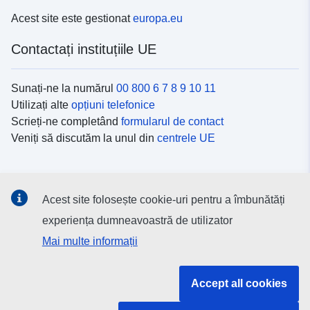
Acest site este gestionat
europa.eu
Contactați instituțiile UE
Sunați-ne la numărul
00 800 6 7 8 9 10 11
Utilizați alte
opțiuni telefonice
Scrieți-ne completând
formularul de contact
Veniți să discutăm la unul din
centrele UE
Platformele de comunicare socială
Acest site folosește cookie-uri pentru a îmbunătăți
Descoperiți canalele UE
pe rețelele sociale
experiența dumneavoastră de utilizator
Mai multe informații
Instituțiile și organismele UE
Accept all cookies
Găsiți o instituție/un organism UE