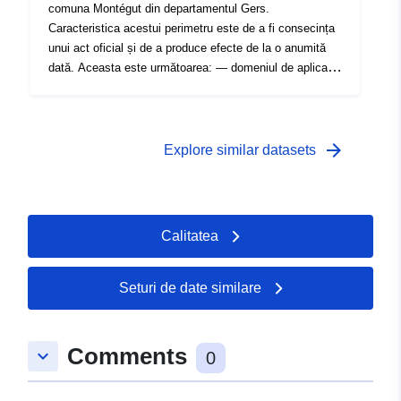
comuna Montégut din departamentul Gers.
Caracteristica acestui perimetru este de a fi consecința
unui act oficial și de a produce efecte de la o anumită
dată. Aceasta este următoarea: — domeniul de aplicare
prevăzut, astfel cum se prevede în ordinul de prescripție
PPRI; — domeniul de aplicare al expunerii la risc care
corespunde domeniului de aplicare reglementat de PPR
aprobat. Acest perimetru aprobat este o servitute de
arrow_forward
Explore similar datasets
utilitate; — domeniul de aplicare al studiului care
corespunde anvelopei în care au fost studiate pericolele.
Calitatea
Seturi de date similare
Comments
keyboard_arrow_down
0