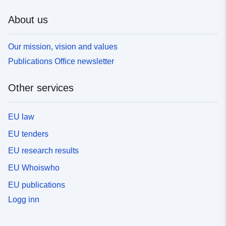
Verwaltungsgeografie des Gebiets zum 1. Januar 2010.
Eine erste Abgrenzung der Städte und Ballungsräume
About us
wurde anlässlich der Volkszählung von 1954
vorgenommen.Bei den Volkszählungen 1962, 1968,
Our mission, vision and values
1975, 1982, 1990 und 1999 wurden neue städtische
Einheiten gebildet. Städtische Einheiten können sich
Publications Office newsletter
über mehrere Departements erstrecken oder sogar
nationale Grenzen überschreiten (siehe internationale
Other services
Stadteinheit). Die Aufteilung in städtische Einheiten
betrifft alle Gemeinden des französischen Mutterlandes
und der überseeischen Departements. Stadteinheiten
EU law
2020 für die Corrèze und die angrenzenden
EU tenders
Departements Die Objekte an den Außenbezirken der
angrenzenden Abteilungen sind nicht vollständig, wenn
EU research results
sie über die nächste Abteilung hinausgehen. INSEE-
EU Whoiswho
und GeoFLA-Dateien des IGN
https://www.insee.fr/fr/information/4802589 Der Begriff
EU publications
der städtischen Einheit beruht auf der Kontinuität des
Logg inn
Gebäudes und der Einwohnerzahl. Städtische Einheiten
werden im französischen Mutterland und in den
französischen überseeischen Departements nach