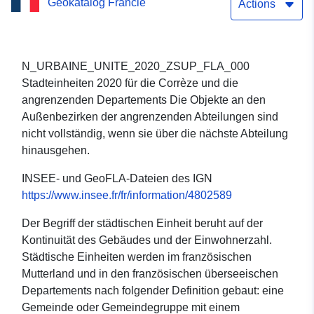
Geokatalog Francie
Corrèze und die
Actions
angrenzenden
Departements
N_URBAINE_UNITE_2020_ZSUP_FLA_000
Stadteinheiten 2020 für die Corrèze und die
angrenzenden Departements Die Objekte an den
Außenbezirken der angrenzenden Abteilungen sind
nicht vollständig, wenn sie über die nächste Abteilung
hinausgehen.
INSEE- und GeoFLA-Dateien des IGN
https://www.insee.fr/fr/information/4802589
Der Begriff der städtischen Einheit beruht auf der
Kontinuität des Gebäudes und der Einwohnerzahl.
Städtische Einheiten werden im französischen
Mutterland und in den französischen überseeischen
Departements nach folgender Definition gebaut: eine
Gemeinde oder Gemeindegruppe mit einem