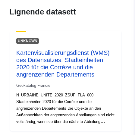
d3f0b6795035
Lignende datasett
uriRef:
http://data.europa.eu/88u/dataset/fr
120066022-srv-c59dd65b-104e-
4fa9-be7f-63b432ed74a6
UNKNOWN
Type:
Ressurs:
Kartenvisualisierungsdienst (WMS)
http://inspire.ec.europa.eu/metadat
des Datensatzes: Stadteinheiten
codelist/SpatialDataServiceType/d
2020 für die Corrèze und die
angrenzenden Departements
Geokatalog Francie
N_URBAINE_UNITE_2020_ZSUP_FLA_000
Stadteinheiten 2020 für die Corrèze und die
angrenzenden Departements Die Objekte an den
Außenbezirken der angrenzenden Abteilungen sind nicht
vollständig, wenn sie über die nächste Abteilung
hinausgehen. INSEE- und GeoFLA-Dateien des IGN
https://www.insee.fr/fr/information/4802589 Der Begriff