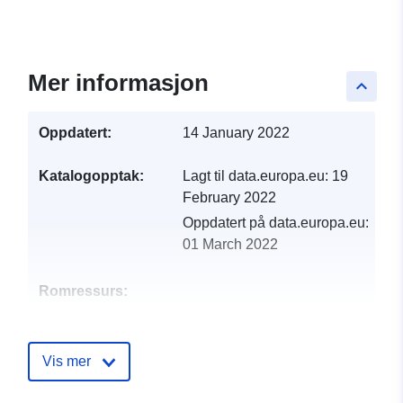
Mer informasjon
keyboard_arrow_up
Oppdatert:
14 January 2022
Katalogopptak:
Lagt til data.europa.eu:
19
February 2022
Oppdatert på data.europa.eu:
01 March 2022
Romressurs:
Identifikatorer:
http://descartes-dev.cete-
mediterranee.i2/service/fr-
Vis mer
120066022-atom-77b9dcc0-
5e75-438d-9bbf-