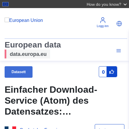
How do you know?
Logg inn
European data
data.europa.eu
0
Datasett
Einfacher Download-
Service (Atom) des
Datensatzes:
Stadteinheiten 2020 für die