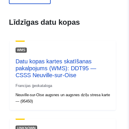
ide.developpement-
durable.gouv.fr/service/fr-
120066022-atom-
Līdzīgas datu kopas
0dbe8233-74a6-4bc0-b728-
679e5ff8b555
uriRef:
http://data.europa.eu/88u/dataset/fr
WMS
120066022-srv-c5bc29d6-9ba6-
46f7-a012-90fa4e4ff86e
Datu kopas kartes skatīšanas
pakalpojums (WMS): DDT95 —
Tips:
Avoti:
CSSS Neuville-sur-Oise
http://inspire.ec.europa.eu/metadat
codelist/SpatialDataServiceType/d
Francijas ģeokataloga
Neuville-sur-Oise augsnes un augsnes dzīļu stresa karte
— (95450)
UNKNOWN