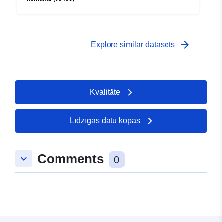
arrow_forward
Explore similar datasets
Kvalitāte
Līdzīgas datu kopas
Comments
keyboard_arrow_down
0