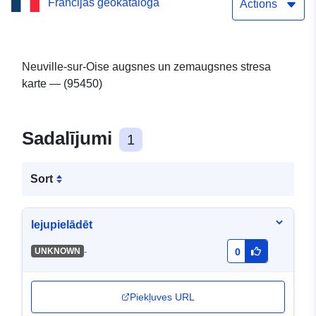
Francijas ģeokataloga
vienkārša lejupielādes
Actions
pakalpojums (Atom):
DDT95 — Neuville-sur-
Neuville-sur-Oise augsnes un zemaugsnes stresa
karte — (95450)
Oise CSSS
Sadalījumi
1
Sort
lejupielādēt
-
UNKNOWN
0
Piekļuves URL