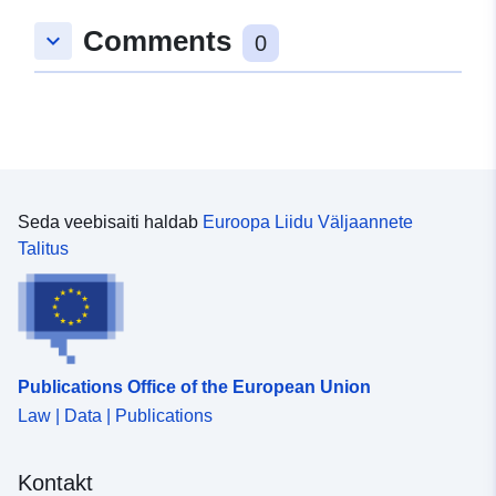
Comments
keyboard_arrow_down
0
Seda veebisaiti haldab
Euroopa Liidu Väljaannete
Talitus
Publications Office of the European Union
Law | Data | Publications
Kontakt