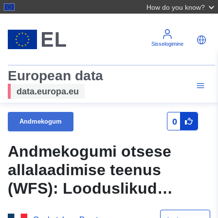
How do you know?
Sisselogimine
European data
data.europa.eu
0
Andmekogum
Andmekogumi otsese
allalaadimise teenus
(WFS): Looduslikud
looduslikud alad, kus on