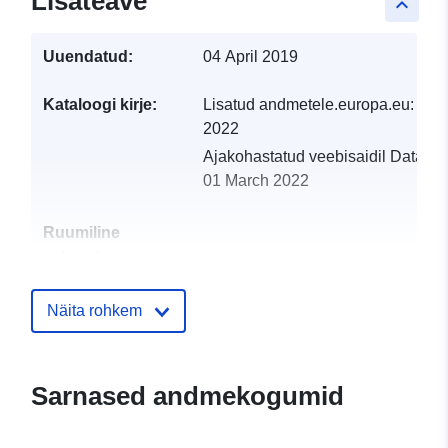
Lisateave
keyboard_arrow_up
Uuendatud:
04 April 2019
Kataloogi kirje:
Lisatud andmetele.europa.eu:
19 
2022
Ajakohastatud veebisaidil Data.eu
01 March 2022
Ruumiline
vahend:
Identifikaatorid:
http://catalogue.geo-
Näita rohkem
ide.developpement-
durable.gouv.fr/service/fr-
120066022-wxs-3baf9c4c-
Sarnased andmekogumid
1691-426c-8dd9-
d8b0c2053019