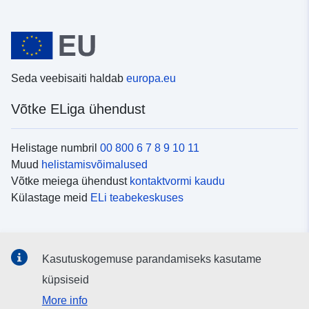
Seda veebisaiti haldab
europa.eu
Võtke ELiga ühendust
Helistage numbril
00 800 6 7 8 9 10 11
Muud
helistamisvõimalused
Võtke meiega ühendust
kontaktvormi kaudu
Külastage meid
ELi teabekeskuses
Sotsiaalmeedia
Kasutuskogemuse parandamiseks kasutame
Otsige ELi teavet
sotsiaalmeediakanalitest
küpsiseid
More info