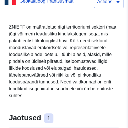
Geokataloog Prantsusmaa
ökoloogiline huvi,
Actions
eluslooduse ja taimestiku
tüüp 1 Seine-et-Marne’is
ZNIEFF on määratletud riigi territooriumi sektori (maa,
jõgi või meri) teadusliku kindlakstegemisega, mis
pakub erilist ökoloogilist huvi. Kõik need sektorid
moodustavad erakordsete või representatiivsete
looduslike alade loetelu. I tüübi alasid, alasid, mille
pindala on üldiselt piiratud, iseloomustavad liigid,
liikide kooslused või elupaigad, haruldased,
tähelepanuväärsed või riikliku või piirkondliku
looduspärandi tunnused. Need valdkonnad on eriti
tundlikud isegi piiratud seadmete või ümberehituste
suhtes.
Jaotused
1