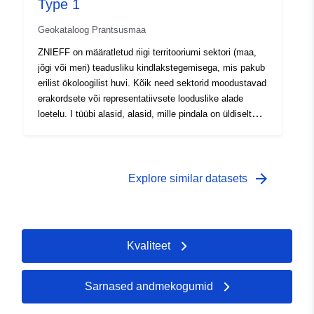
Type 1
Geokataloog Prantsusmaa
ZNIEFF on määratletud riigi territooriumi sektori (maa,
jõgi või meri) teadusliku kindlakstegemisega, mis pakub
erilist ökoloogilist huvi. Kõik need sektorid moodustavad
erakordsete või representatiivsete looduslike alade
loetelu. I tüübi alasid, alasid, mille pindala on üldiselt
piiratud, iseloomustavad liikide olemasolu, liikide või
elupaikade kooslused, haruldased, tähelepanuväärsed
või riikliku või piirkondliku looduspärandi tunnused. Need
valdkonnad on eriti tundlikud isegi piiratud seadmete või
arrow_forward
Explore similar datasets
ümberehituste suhtes.
Kvaliteet
Sarnased andmekogumid