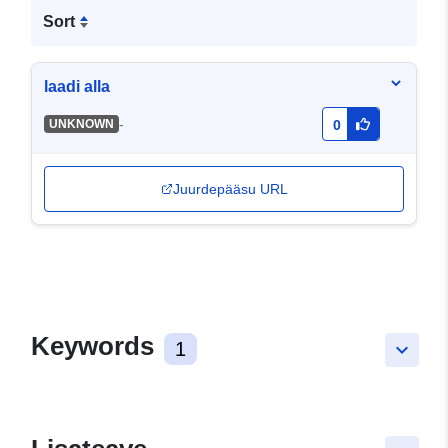
Sort
laadi alla
-
UNKNOWN
0
Juurdepääsu URL
Keywords
1
keyboard_arrow_down