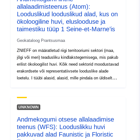
allalaadimisteenus (Atom):
Looduslikud looduslikud alad, kus on
ökoloogiline huvi, eluslooduse ja
taimestiku tüüp 1 Seine-et-Marne’is
Geokataloog Prantsusmaa
ZNIEFF on määratletud riigi territooriumi sektori (maa,
jõgi või meri) teadusliku kindlakstegemisega, mis pakub
erilist ökoloogilist huvi. Kõik need sektorid moodustavad
erakordsete või representatiivsete looduslike alade
loetelu. I tüübi alasid, alasid, mille pindala on üldiselt
piiratud, iseloomustavad liigid, liikide kooslused või
elupaigad, haruldased, tähelepanuväärsed või riikliku või
piirkondliku looduspärandi tunnused. Need valdkonnad
on eriti tundlikud isegi piiratud seadmete või
UNKNOWN
ümberehituste suhtes.
Andmekogumi otsese allalaadimise
teenus (WFS): Looduslikku huvi
pakkuvad alad Faunistic ja Floristic