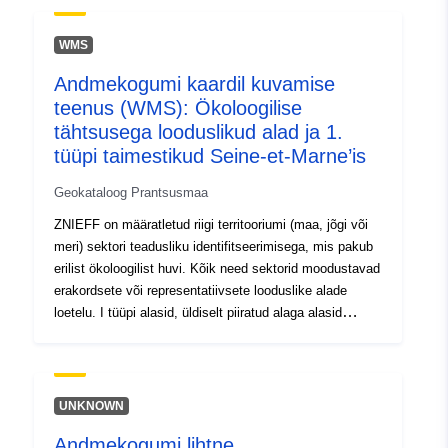
uriRef:
http://data.europa.eu/88u/dataset/fr
WMS
120066022-srv-c5c3e8d9-b783-
454e-a720-a31caa415b92
Andmekogumi kaardil kuvamise
teenus (WMS): Ökoloogilise
Tüüp:
Ressurss:
tähtsusega looduslikud alad ja 1.
http://inspire.ec.europa.eu/metadat
tüüpi taimestikud Seine-et-Marne’is
codelist/SpatialDataServiceType/d
Geokataloog Prantsusmaa
ZNIEFF on määratletud riigi territooriumi (maa, jõgi või
meri) sektori teadusliku identifitseerimisega, mis pakub
erilist ökoloogilist huvi. Kõik need sektorid moodustavad
erakordsete või representatiivsete looduslike alade
loetelu. I tüüpi alasid, üldiselt piiratud alaga alasid
iseloomustab liikide, liikide ühenduste või elupaikade
esinemine, haruldased, tähelepanuväärsed või riikliku
või piirkondliku looduspärandi omadused. Need alad on
eriti tundlikud isegi piiratud seadmete või
UNKNOWN
transformatsioonide suhtes.
Andmekogumi lihtne