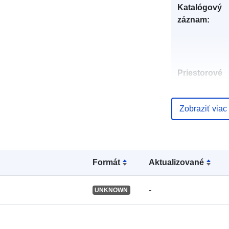
Katalógový
záznam:
Priestorové
zdroje:
Zobraziť viac
Identifikátory
Formát
Aktualizované
uriRef:
-
UNKNOWN