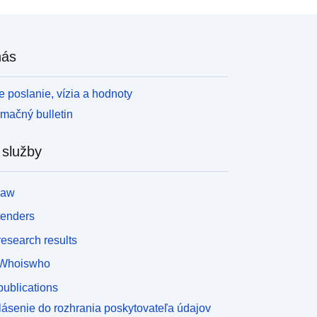
nás
 poslanie, vízia a hodnoty
rmačný bulletin
 služby
law
tenders
esearch results
Whoiswho
ublications
lásenie do rozhrania poskytovateľa údajov