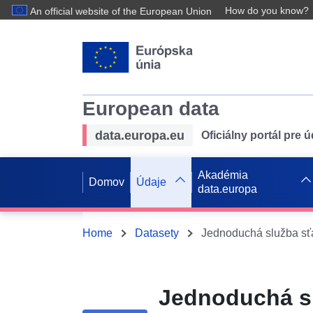
How do you know?
An official website of the European Union
European data
data.europa.eu
Oficiálny portál pre 
Akadémia
Domov
Údaje
data.europa
Home
Datasety
Jednoduchá s