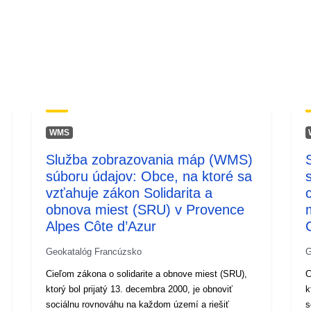
Typ:
WMS
Služba zobrazovania máp (WMS)
súboru údajov: Obce, na ktoré sa
vzťahuje zákon Solidarita a
obnova miest (SRU) v Provence
Alpes Côte d’Azur
Geokatalóg Francúzsko
G
Cieľom zákona o solidarite a obnove miest (SRU),
C
ktorý bol prijatý 13. decembra 2000, je obnoviť
k
sociálnu rovnováhu na každom území a riešiť
s