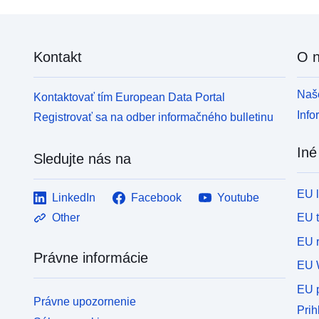
Kontakt
O 
Naše
Kontaktovať tím European Data Portal
Info
Registrovať sa na odber informačného bulletinu
Iné
Sledujte nás na
EU 
LinkedIn
Facebook
Youtube
EU 
Other
EU r
Právne informácie
EU 
EU p
Právne upozornenie
Prih