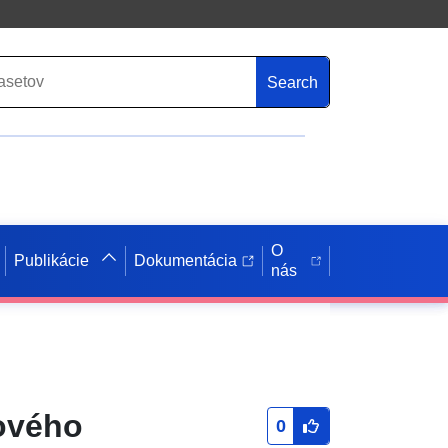
Search
O
Publikácie
Dokumentácia
nás
ového
0