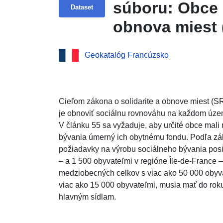
súboru: Obce 
Dataset
obnova miest 
Geokatalóg Francúzsko
Cieľom zákona o solidarite a obnove miest (SR
je obnoviť sociálnu rovnováhu na každom územ
V článku 55 sa vyžaduje, aby určité obce mali
bývania úmerný ich obytnému fondu. Podľa zák
požiadavky na výrobu sociálneho bývania posi
– a 1 500 obyvateľmi v regióne Île-de-France –
medziobecných celkov s viac ako 50 000 obyva
viac ako 15 000 obyvateľmi, musia mať do rok
hlavným sídlam.