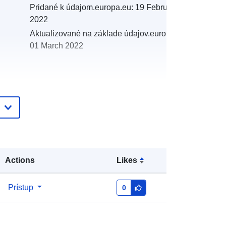
Pridané k údajom.europa.eu:
19 February
2022
Aktualizované na základe údajov.europa.eu:
01 March 2022
:
http://catalogue.geo-
ide.developpement-
durable.gouv.fr/service/fr-
120066022-atom-9ca49e8e-3476-
4dc4-8ebf-3b00b69d0dec
Actions
Likes
http://data.europa.eu/88u/dataset/fr-
Prístup
0
120066022-srv-c5d658a2-811e-
4ce3-814e-a73bafa4e392