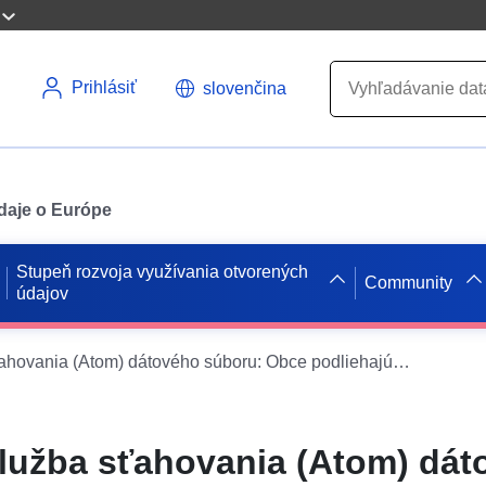
Prihlásiť
slovenčina
údaje o Európe
Stupeň rozvoja využívania otvorených
Community
údajov
Jednoduchá služba sťahovania (Atom) dátového súboru: Obce podliehajúce zákonu Solidarita a obnova miest (SRU) v Provence Alpes Côte d’Azur
lužba sťahovania (Atom) dát