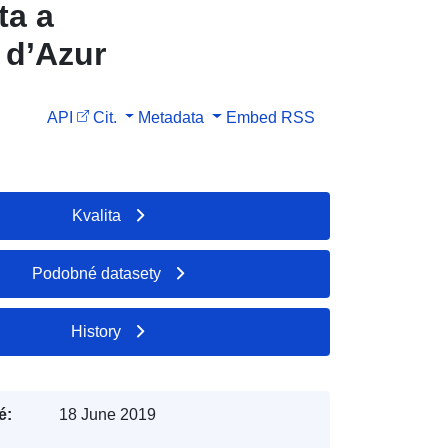
ta a
 d’Azur
API
Cit.
Metadata
Embed
RSS
Kvalita
Podobné datasety
History
é:
18 June 2019