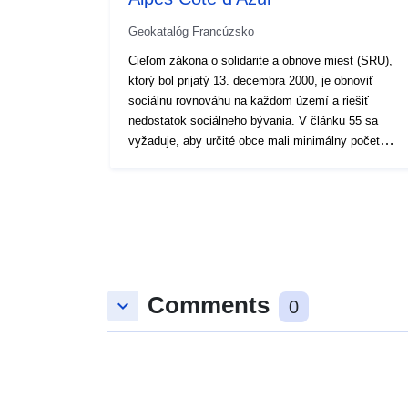
Geokatalóg Francúzsko
Cieľom zákona o solidarite a obnove miest (SRU),
ktorý bol prijatý 13. decembra 2000, je obnoviť
sociálnu rovnováhu na každom území a riešiť
nedostatok sociálneho bývania. V článku 55 sa
vyžaduje, aby určité obce mali minimálny počet
jednotiek sociálneho bývania úmerný ich obytnému
fondu. Podľa zákona č. 2013 – 61 z 18. januára
2013 boli požiadavky na výrobu sociálneho bývania
posilnené. Obce s viac ako 3 500 obyvateľmi – a
1 500 obyvateľmi v regióne Île-de-France – patriace
do aglomerácií alebo medziobecných celkov s viac
ako 50 000 obyvateľmi, ktoré zahŕňajú aspoň jednu
Comments
obec s viac ako 15 000 obyvateľmi, musia mať do
keyboard_arrow_down
0
roku 2025 25 % sociálne bývanie vo vzťahu k
hlavným sídlam.