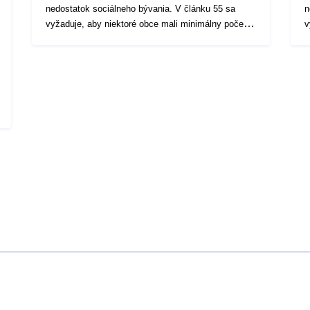
nedostatok sociálneho bývania. V článku 55 sa
n
vyžaduje, aby niektoré obce mali minimálny počet
v
sociálnych bytových jednotiek úmerný ich
s
obytnému fondu. Podľa zákona č. 2013 – 61 z 18.
o
januára 2013 sa požiadavky na výrobu sociálneho
j
bývania posilnili. Obce s viac ako 3 500 obyvateľmi
b
a 1 500 obyvateľmi v Île-de-France, ktoré patria k
a
aglomeráciám alebo medzikomunitám s viac ako
a
50 000 obyvateľmi a ktoré zahŕňajú aspoň jednu
5
obec s viac ako 15 000 obyvateľmi, musia mať do
o
roku 2025 25 % sociálne bývanie vo vzťahu k
r
hlavným obydliam.
h