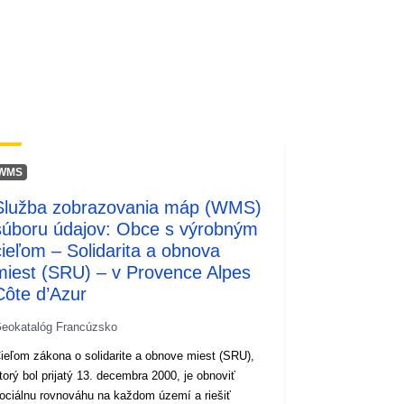
Zdroj:
http://inspire.ec.europa.eu/metadata-
codelist/SpatialDataServiceType/do
wnlo...
WMS
Služba zobrazovania máp (WMS)
súboru údajov: Obce s výrobným
cieľom – Solidarita a obnova
miest (SRU) – v Provence Alpes
Côte d’Azur
eokatalóg Francúzsko
ieľom zákona o solidarite a obnove miest (SRU),
torý bol prijatý 13. decembra 2000, je obnoviť
ociálnu rovnováhu na každom území a riešiť