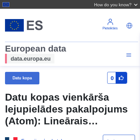
How do you know?
Pieteikties
European data
data.europa.eu
0
Datu kopa
Datu kopas vienkārša
lejupielādes pakalpojums
(Atom): Lineārais
elements_anonīms_iesaistīt