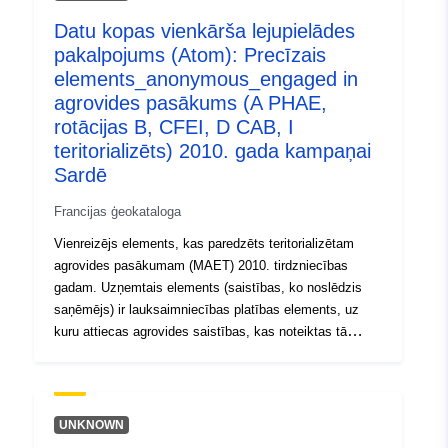
43da-961a-181166be2bd6
Datu kopas vienkārša lejupielādes
pakalpojums (Atom): Precīzais
Tips:
Avoti:
elements_anonymous_engaged in
http://inspire.ec.europa.eu/metadat
agrovides pasākums (A PHAE,
codelist/SpatialDataServiceType/d
rotācijas B, CFEI, D CAB, I
teritorializēts) 2010. gada kampaņai
Sardē
Francijas ģeokataloga
Vienreizējs elements, kas paredzēts teritorializētam
agrovides pasākumam (MAET) 2010. tirdzniecības
gadam. Uzņemtais elements (saistības, ko noslēdzis
saņēmējs) ir lauksaimniecības platības elements, uz
kuru attiecas agrovides saistības, kas noteiktas tā
agrovides pasākuma specifikācijās, uz kuru tas
attiecas. Virsmas elements, kas iesaistīts agrovides
pasākumā, var būt zemes gabals, audze utt. Slānis ir
definēts kampaņā no 15. maija līdz 14. maijam.
UNKNOWN