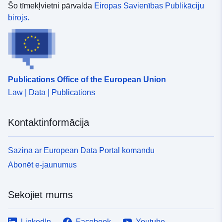
definēts kampaņā no 15. maija līdz 14. maijam.
Šo tīmekļvietni pārvalda
Eiropas Savienības Publikāciju
birojs.
Publications Office of the European Union
Law | Data | Publications
Kontaktinformācija
Saziņa ar European Data Portal komandu
Abonēt e-jaunumus
Sekojiet mums
LinkedIn
Facebook
Youtube