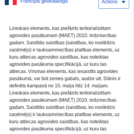
Francijas ģeokataloga
agrovides pasākumā (A
Actions
PHAE, rotācija B, C SFEI, D
CAB, I teritorializēts) 2010.
Lineārais elements, kas piešķirts teritorializētam
agrovides pasākumam (MAET) 2010. tirdzniecības
gada kampaņai Sardē
gadam. Saistītās saistības (saistības, ko noslēdzis
saņēmējs) ir lauksaimniecības platības elements, uz
kuru attiecas agrovides saistības, kas noteiktas
agrovides pasākuma specifikācijā, uz kuru tas
attiecas. Virsmas elements, kas iesaistīts agrovides
pasākumā, var būt zemes gabals, audze utt. Slānis ir
definēts kampaņā no 15. maija līdz 14. maijam.
Lineārais elements, kas piešķirts teritorializētam
agrovides pasākumam (MAET) 2010. tirdzniecības
gadam. Saistītās saistības (saistības, ko noslēdzis
saņēmējs) ir lauksaimniecības platības elements, uz
kuru attiecas agrovides saistības, kas noteiktas
agrovides pasākuma specifikācijā, uz kuru tas