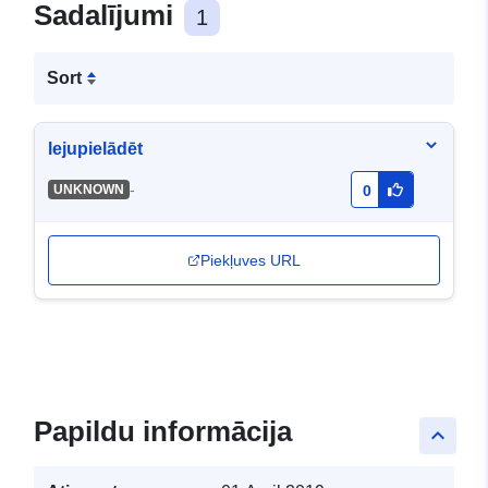
Sadalījumi
1
Sort
lejupielādēt
-
UNKNOWN
0
Piekļuves URL
Papildu informācija
keyboard_arrow_up