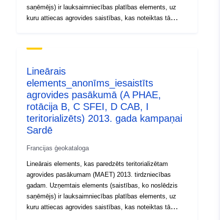
saņēmējs) ir lauksaimniecības platības elements, uz
kuru attiecas agrovides saistības, kas noteiktas tā
agrovides pasākuma specifikācijās, uz kuru tas
attiecas. Virsmas elements, kas iesaistīts agrovides
pasākumā, var būt zemes gabals, audze utt. Slānis ir
definēts kampaņā no 15. maija līdz 14. maijam.
Lineārais
elements_anonīms_iesaistīts
agrovides pasākumā (A PHAE,
rotācija B, C SFEI, D CAB, I
teritorializēts) 2013. gada kampaņai
Sardē
Francijas ģeokataloga
Lineārais elements, kas paredzēts teritorializētam
agrovides pasākumam (MAET) 2013. tirdzniecības
gadam. Uzņemtais elements (saistības, ko noslēdzis
saņēmējs) ir lauksaimniecības platības elements, uz
kuru attiecas agrovides saistības, kas noteiktas tā
agrovides pasākuma specifikācijās, uz kuru tas