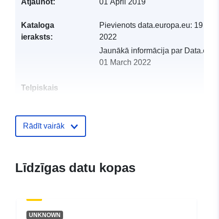
Atjaunot:
01 April 2019
Kataloga
Pievienots data.europa.eu:
19 Feb
ieraksts:
2022
Jaunākā informācija par Data.euro
01 March 2022
Telpiskais
resurss:
Identifikatori:
http://catalogue.geo-
Rādīt vairāk
ide.developpement-
durable.gouv.fr/service/fr-
120066022-atom-bae256c5-
Līdzīgas datu kopas
f055-47bf-a325-
8a546f6193cc
uriRef:
http://data.europa.eu/88u/dataset/fr
UNKNOWN
120066022-srv-c5d78e86-8517-