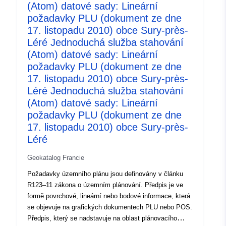
Typ:
Datový zdroj:
(Atom) datové sady: Lineární
http://inspire.ec.europa.eu/metadat
požadavky PLU (dokument ze dne
codelist/ResourceType/services
17. listopadu 2010) obce Sury-près-
Léré Jednoduchá služba stahování
(Atom) datové sady: Lineární
požadavky PLU (dokument ze dne
17. listopadu 2010) obce Sury-près-
Léré Jednoduchá služba stahování
(Atom) datové sady: Lineární
požadavky PLU (dokument ze dne
17. listopadu 2010) obce Sury-près-
Léré
Geokatalog Francie
Požadavky územního plánu jsou definovány v článku
R123–11 zákona o územním plánování. Předpis je ve
formě povrchové, lineární nebo bodové informace, která
se objevuje na grafických dokumentech PLU nebo POS.
Předpis, který se nadstavuje na oblast plánovacího