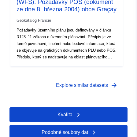
(WFS): Požadavky POS (dokument
ze dne 8. března 2004) obce Graçay
Geokatalog Francie
Požadavky územního plánu jsou definovány v článku
R123–11 zákona o územním plánování. Předpis je ve
formě povrchové, lineární nebo bodové informace, která
se objevuje na grafických dokumentech PLU nebo POS.
Předpis, který se nadstavuje na oblast plánovacího
dokumentu, obecně ukládá další omezení pro regulaci
oblasti.
arrow_forward
Explore similar datasets
Kvalita
Podobné soubory dat