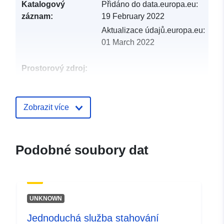
Katalogový
Přidáno do data.europa.eu:
záznam:
19 February 2022
Aktualizace údajů.europa.eu:
01 March 2022
Prostorový zdroj:
Identifikátory:
http://catalogue.geo-
ide.developpement-
Zobrazit více
durable.gouv.fr/service/fr-
120066022-wxs-afa05505-
0f21-4e36-b955-
Podobné soubory dat
46ec95769e9a
uriRef:
http://data.europa.eu/88u/dataset/fr
120066022-srv-c5e75ec5-90be-
UNKNOWN
4509-98e0-efe8ba8dea63
Jednoduchá služba stahování