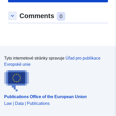
Comments
keyboard_arrow_down
0
Tyto internetové stránky spravuje
Úřad pro publikace
Evropské unie
Publications Office of the European Union
Law | Data | Publications