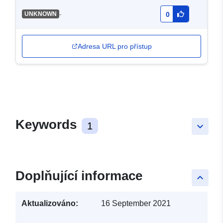
-
UNKNOWN
0
Adresa URL pro přístup
Keywords
1
keyboard_arrow_down
Doplňující informace
keyboard_arrow_up
Aktualizováno:
16 September 2021