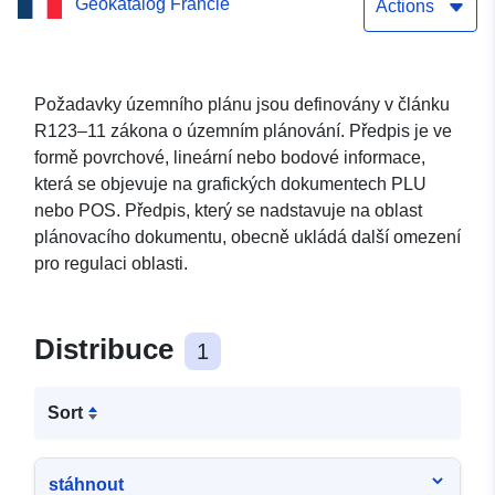
Geokatalog Francie
srpna 1994) obce
Actions
Soulangis Služba přímého
stahování dat (WFS):
Požadavky územního plánu jsou definovány v článku
R123–11 zákona o územním plánování. Předpis je ve
Lineární požadavky POS
formě povrchové, lineární nebo bodové informace,
(dokument ze dne 25.
která se objevuje na grafických dokumentech PLU
nebo POS. Předpis, který se nadstavuje na oblast
srpna 1994) obce
plánovacího dokumentu, obecně ukládá další omezení
Soulangis
pro regulaci oblasti.
Distribuce
1
Sort
stáhnout