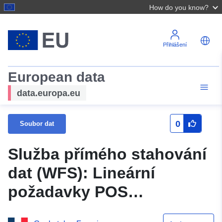
How do you know?
Přihlášení
European data
data.europa.eu
0
Soubor dat
Služba přímého stahování
dat (WFS): Lineární
požadavky POS
(dokument ze dne 25.