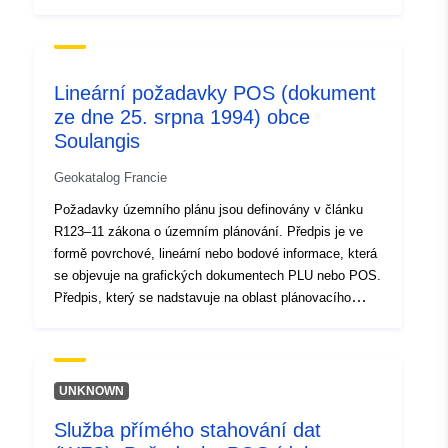
dokumentu, obecně ukládá další omezení pro regulaci
oblasti.
Lineární požadavky POS (dokument
ze dne 25. srpna 1994) obce
Soulangis
Geokatalog Francie
Požadavky územního plánu jsou definovány v článku
R123–11 zákona o územním plánování. Předpis je ve
formě povrchové, lineární nebo bodové informace, která
se objevuje na grafických dokumentech PLU nebo POS.
Předpis, který se nadstavuje na oblast plánovacího
dokumentu, obecně ukládá další omezení pro regulaci
oblasti.
UNKNOWN
Služba přímého stahování dat