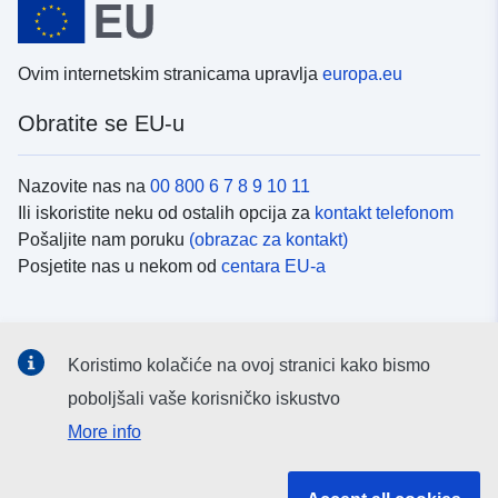
Ovim internetskim stranicama upravlja
europa.eu
Obratite se EU-u
Nazovite nas na
00 800 6 7 8 9 10 11
Ili iskoristite neku od ostalih opcija za
kontakt telefonom
Pošaljite nam poruku
(obrazac za kontakt)
Posjetite nas u nekom od
centara EU-a
Društvene mreže
Koristimo kolačiće na ovoj stranici kako bismo
Potražite kanale EU-a na
društvenim mrežama
poboljšali vaše korisničko iskustvo
More info
Institucije i tijela EU-