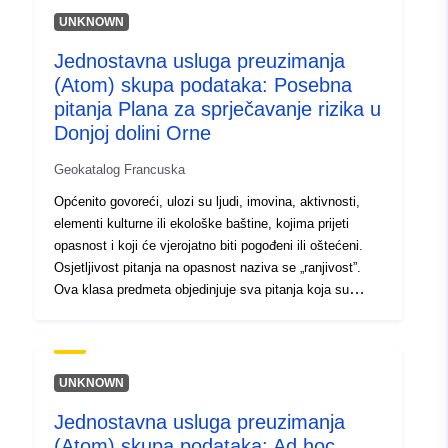
120066022-srv-c5f1420b-4180-
UNKNOWN
4ba4-a413-bc33ad0dd487
Jednostavna usluga preuzimanja
Tip:
Resurs:
(Atom) skupa podataka: Posebna
http://inspire.ec.europa.eu/metadat
pitanja Plana za sprječavanje rizika u
codelist/ResourceType/services
Donjoj dolini Orne
Geokatalog Francuska
Općenito govoreći, ulozi su ljudi, imovina, aktivnosti,
elementi kulturne ili ekološke baštine, kojima prijeti
opasnost i koji će vjerojatno biti pogođeni ili oštećeni.
Osjetljivost pitanja na opasnost naziva se „ranjivost”.
Ova klasa predmeta objedinjuje sva pitanja koja su
obrađena u studiji RPP-a. Riječ je o datiranom predmetu
čije razmatranje ovisi o svrsi RPP-a i njegovoj
osjetljivosti na ispitane opasnosti. Pitanje PPR-a stoga
se može razmotriti (ili ne) ovisno o vrsti ili vrstama
UNKNOWN
opasnosti koje se rješavaju. Ti elementi čine osnovu za
Jednostavna usluga preuzimanja
poznavanje pokrova zemljišta potrebnog za razvoj RPP-
(Atom) skupa podataka: Ad hoc
a, u ili u blizini područja istraživanja, u vrijeme analize