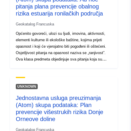
pitanja.
pitanja plana prevencije obalnog
rizika estuarija ronilačkih područja
Geokatalog Francuska
Općenito govoreći, ulozi su ljudi, imovina, aktivnosti,
elementi kulturne ili ekološke baštine, kojima prijeti
opasnost i koji će vjerojatno biti pogođeni ili oštećeni.
Osjetljivost pitanja na opasnost naziva se „ranjivost”.
Ova klasa predmeta objedinjuje sva pitanja koja su
obrađena u studiji RPP-a. Riječ je o datiranom predmetu
čije razmatranje ovisi o svrsi RPP-a i njegovoj
osjetljivosti na ispitane opasnosti. Pitanje PPR-a stoga
se može razmotriti (ili ne) ovisno o vrsti ili vrstama
UNKNOWN
opasnosti koje se rješavaju. Ti elementi čine osnovu za
Jednostavna usluga preuzimanja
poznavanje pokrova zemljišta potrebnog za razvoj RPP-
(Atom) skupa podataka: Plan
a, u ili u blizini područja istraživanja, u vrijeme analize
pitanja.
prevencije višestrukih rizika Donje
Orneove doline
Geokatalog Francuska