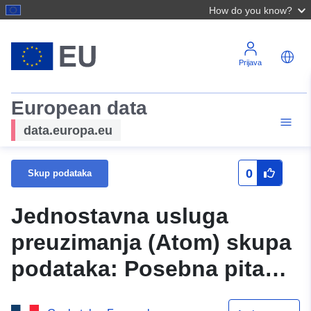
How do you know?
Prijava
European data
data.europa.eu
0
Skup podataka
Jednostavna usluga
preuzimanja (Atom) skupa
podataka: Posebna pitanja
Plana prevencije rizika u