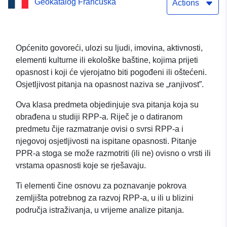
Geokatalog Francuska
Bessin obali
Actions
Općenito govoreći, ulozi su ljudi, imovina, aktivnosti,
elementi kulturne ili ekološke baštine, kojima prijeti
opasnost i koji će vjerojatno biti pogođeni ili oštećeni.
Osjetljivost pitanja na opasnost naziva se „ranjivost”.
Ova klasa predmeta objedinjuje sva pitanja koja su
obrađena u studiji RPP-a. Riječ je o datiranom
predmetu čije razmatranje ovisi o svrsi RPP-a i
njegovoj osjetljivosti na ispitane opasnosti. Pitanje
PPR-a stoga se može razmotriti (ili ne) ovisno o vrsti ili
vrstama opasnosti koje se rješavaju.
Ti elementi čine osnovu za poznavanje pokrova
zemljišta potrebnog za razvoj RPP-a, u ili u blizini
područja istraživanja, u vrijeme analize pitanja.