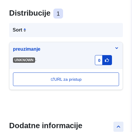
Distribucije
1
Sort
preuzimanje
-
UNKNOWN
0
URL za pristup
Dodatne informacije
keyboard_arrow_up