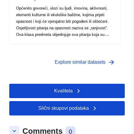
Općenito govoreći, ulozi su ljudi, imovina, aktivnosti,
elementi kulturne ili ekološke baštine, kojima prijeti
opasnost i koji će vjerojatno biti pogođeni ili oštećeni.
Osjetljivost pitanja na opasnost naziva se „ranjivost”.
Ova klasa predmeta objedinjuje sva pitanja koja su
obrađena u studiji RPP-a. Riječ je o datiranom predmetu
čije razmatranje ovisi o svrsi RPP-a i njegovoj
osjetljivosti na ispitane opasnosti. Pitanje PPR-a stoga
se može razmotriti (ili ne) ovisno o vrsti ili vrstama
arrow_forward
Explore similar datasets
opasnosti koje se rješavaju. Ti elementi čine osnovu za
poznavanje pokrova zemljišta potrebnog za razvoj RPP-
a, u ili u blizini područja istraživanja, u vrijeme analize
pitanja.
Kvaliteta
Slični skupovi podataka
Comments
keyboard_arrow_down
0