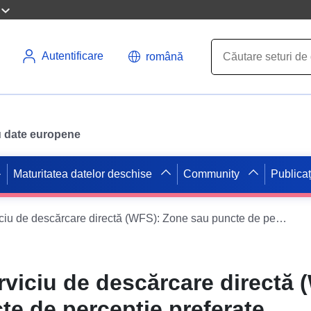
Autentificare
română
ru date europene
Maturitatea datelor deschise
Community
Publicaț
Set de date Serviciu de descărcare directă (WFS): Zone sau puncte de percepție preferate
rviciu de descărcare directă 
e de percepție preferate