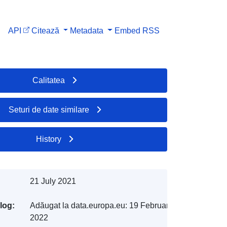
API
Citează
Metadata
Embed
RSS
Calitatea
Seturi de date similare
History
21 July 2021
log:
Adăugat la data.europa.eu:
19 February
2022