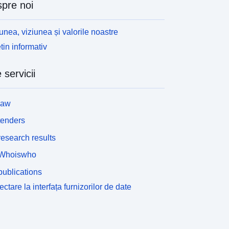
pre noi
unea, viziunea și valorile noastre
tin informativ
 servicii
law
tenders
esearch results
Whoiswho
ublications
ctare la interfața furnizorilor de date