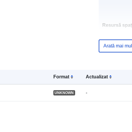
Resursă spați
Identificatori:
Arată mai mul
Format
Actualizat
uriRef:
-
UNKNOWN
Tip: