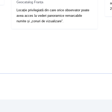
Geocatalog Franța
a
2
Locație privilegiată din care orice observator poate
avea acces la vederi panoramice remarcabile
numite și „conuri de vizualizare”.