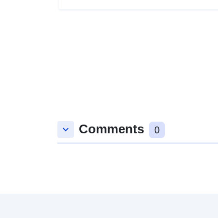
Comments
keyboard_arrow_down
0