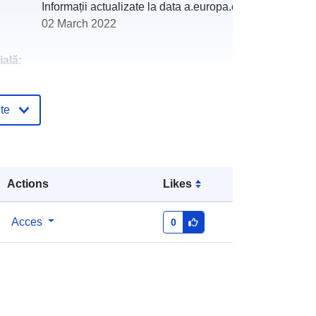
Informații actualizate la data a.europa.eu:
02 March 2022
ală:
http://catalogue.geo-
te
ide.developpement-
durable.gouv.fr/service/fr-
120066022-wxs-1bdec864-30c8-
4ffe-8490-b6555ba1811b
Actions
Likes
http://data.europa.eu/88u/dataset/fr-
120066022-srv-c6310773-ac10-
Acces
0
42bf-aad4-9123eb369639
Resursă:
http://inspire.ec.europa.eu/metadata-
codelist/SpatialDataServiceType/do
wnlo...