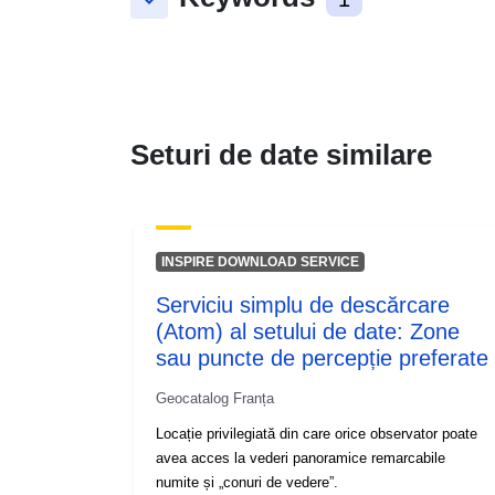
keyboard_arrow_down
Seturi de date similare
INSPIRE DOWNLOAD SERVICE
Serviciu simplu de descărcare
(Atom) al setului de date: Zone
sau puncte de percepție preferate
Geocatalog Franța
Locație privilegiată din care orice observator poate
avea acces la vederi panoramice remarcabile
numite și „conuri de vedere”.