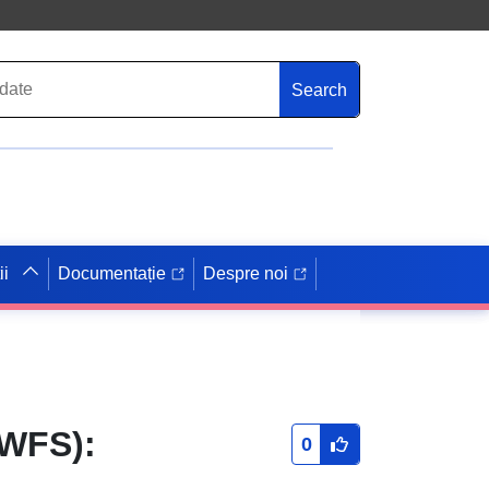
Search
ii
Documentație
Despre noi
(WFS):
0