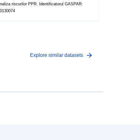
naliza riscurilor PPR. Identificatorul GASPAR:
0130074
arrow_forward
Explore similar datasets