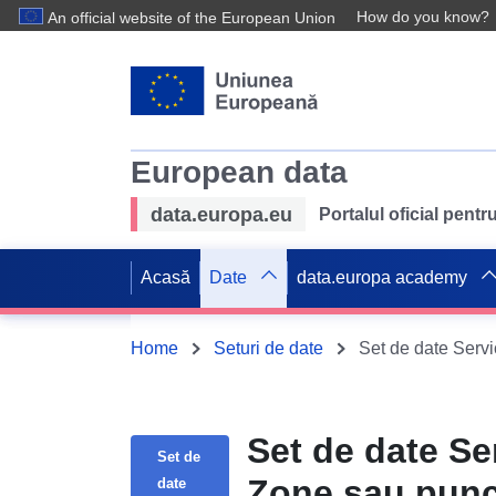
How do you know?
An official website of the European Union
European data
data.europa.eu
Portalul oficial pent
Acasă
Date
data.europa academy
Home
Seturi de date
Set de date Se
Set de
Zone sau punct
date