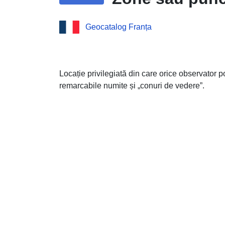
Geocatalog Franța
Locație privilegiată din care orice observator
remarcabile numite și „conuri de vedere”.