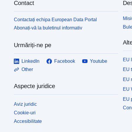
Contact
Des
Misi
Contactați echipa European Data Portal
Bule
Abonați-vă la buletinul informativ
Alte
Urmăriți-ne pe
EU 
LinkedIn
Facebook
Youtube
EU 
Other
EU r
Aspecte juridice
EU 
EU p
Aviz juridic
Cone
Cookie-uri
Accesibilitate