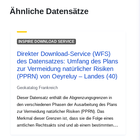
120066022-wxs-90ee05ce-
Ähnliche Datensätze
b743-46a8-b1f2-
cbb9b33f0edf
uriRef:
http://data.europa.eu/88u/dataset/fr
INSPIRE DOWNLOAD SERVICE
120066022-srv-c6437350-33ef-
40f9-92dd-745974ef8eef
Direkter Download-Service (WFS)
des Datensatzes: Umfang des Plans
Typ:
Ressource:
zur Vermeidung natürlicher Risiken
http://inspire.ec.europa.eu/metadat
(PPRN) von Oeyreluy – Landes (40)
codelist/ResourceType/services
Geokatalog Frankreich
Dieser Datensatz enthält die Abgrenzungsgrenzen in
den verschiedenen Phasen der Ausarbeitung des Plans
zur Vermeidung natürlicher Risiken (PPRN). Das
Merkmal dieser Grenzen ist, dass sie die Folge eines
amtlichen Rechtsakts sind und ab einem bestimmten
Zeitpunkt wirksam werden. Es handelt sich um: —
vorgeschriebener Umfang gemäß der