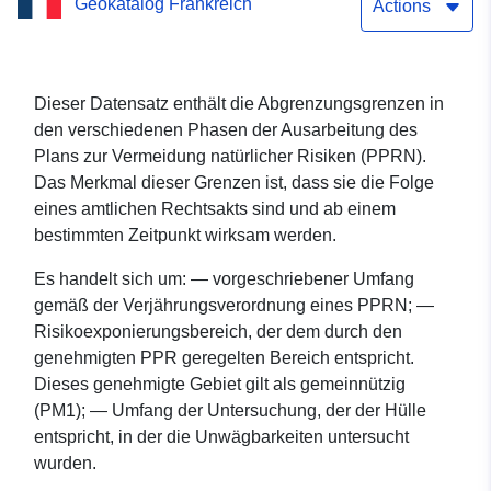
Geokatalog Frankreich
Risiken (PPRN) von Tercis-
Actions
les-Bains – Landes (40)
Dieser Datensatz enthält die Abgrenzungsgrenzen in
den verschiedenen Phasen der Ausarbeitung des
Plans zur Vermeidung natürlicher Risiken (PPRN).
Das Merkmal dieser Grenzen ist, dass sie die Folge
eines amtlichen Rechtsakts sind und ab einem
bestimmten Zeitpunkt wirksam werden.
Es handelt sich um: — vorgeschriebener Umfang
gemäß der Verjährungsverordnung eines PPRN; —
Risikoexponierungsbereich, der dem durch den
genehmigten PPR geregelten Bereich entspricht.
Dieses genehmigte Gebiet gilt als gemeinnützig
(PM1); — Umfang der Untersuchung, der der Hülle
entspricht, in der die Unwägbarkeiten untersucht
wurden.