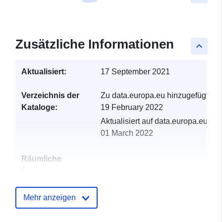
Zusätzliche Informationen
keyboard_arrow_up
Aktualisiert:
17 September 2021
Verzeichnis der
Zu data.europa.eu hinzugefügt:
Kataloge:
19 February 2022
Aktualisiert auf data.europa.eu:
01 March 2022
Räumliche
Ressource:
Identifikatoren:
http://catalogue.geo-
Mehr anzeigen
ide.developpement-
durable.gouv.fr/service/fr-