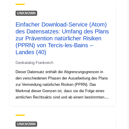
Verjährungsverordnung eines PPRN; —
Risikoexponierungsbereich, der dem durch den
UNKNOWN
genehmigten PPR geregelten Bereich entspricht. Dieses
Einfacher Download-Service (Atom)
genehmigte Gebiet gilt als gemeinnützig (PM1); —
des Datensatzes: Umfang des Plans
Umfang der Untersuchung, der der Hülle entspricht, in
der die Unwägbarkeiten untersucht wurden.
zur Prävention natürlicher Risiken
(PPRN) von Tercis-les-Bains –
Landes (40)
Geokatalog Frankreich
Dieser Datensatz enthält die Abgrenzungsgrenzen in
den verschiedenen Phasen der Ausarbeitung des Plans
zur Vermeidung natürlicher Risiken (PPRN). Das
Merkmal dieser Grenzen ist, dass sie die Folge eines
amtlichen Rechtsakts sind und ab einem bestimmten
Zeitpunkt wirksam werden. Es handelt sich um: —
vorgeschriebener Umfang gemäß der
Verjährungsverordnung eines PPRN; —
Risikoexponierungsbereich, der dem durch den
UNKNOWN
genehmigten PPR geregelten Bereich entspricht. Dieses