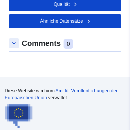
der die Unwägbarkeiten untersucht wurden.
Qualität
Ähnliche Datensätze
Comments
keyboard_arrow_down
0
Diese Website wird vom
Amt für Veröffentlichungen der
Europäischen Union
verwaltet.