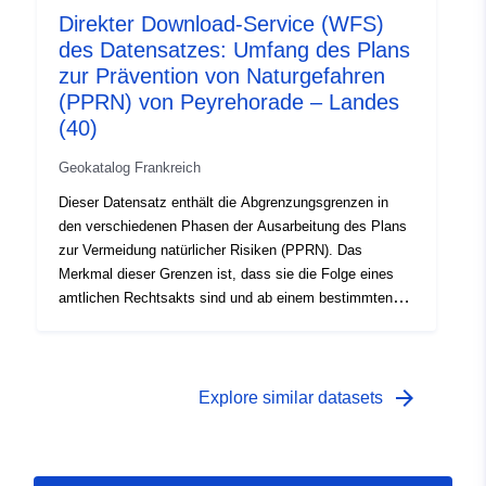
Direkter Download-Service (WFS)
genehmigte Gebiet gilt als gemeinnützig (PM1); —
des Datensatzes: Umfang des Plans
Umfang der Untersuchung, der der Hülle entspricht, in
der die Unwägbarkeiten untersucht wurden.
zur Prävention von Naturgefahren
(PPRN) von Peyrehorade – Landes
(40)
Geokatalog Frankreich
Dieser Datensatz enthält die Abgrenzungsgrenzen in
den verschiedenen Phasen der Ausarbeitung des Plans
zur Vermeidung natürlicher Risiken (PPRN). Das
Merkmal dieser Grenzen ist, dass sie die Folge eines
amtlichen Rechtsakts sind und ab einem bestimmten
Zeitpunkt wirksam werden. Es handelt sich um: —
vorgeschriebener Umfang gemäß der
Verjährungsverordnung eines PPRN; —
Risikoexponierungsbereich, der dem durch den
arrow_forward
Explore similar datasets
genehmigten PPR geregelten Bereich entspricht. Dieses
genehmigte Gebiet gilt als gemeinnützig (PM1); —
Umfang der Untersuchung, der der Hülle entspricht, in