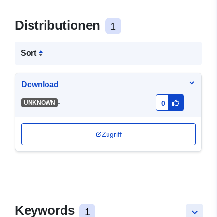
Distributionen
1
Sort
Download
-
UNKNOWN
0
Zugriff
Keywords
1
keyboard_arrow_down