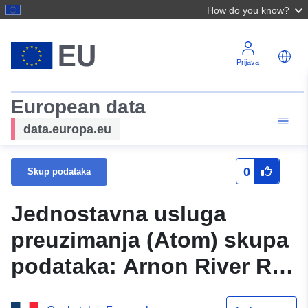
How do you know?
Prijava
European data
data.europa.eu
0
Skup podataka
Jednostavna usluga
preuzimanja (Atom) skupa
podataka: Arnon River RIP
Linearno izdanje