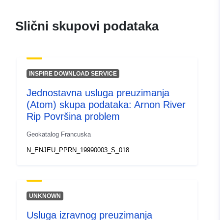
976b5331eeb9
Slični skupovi podataka
uriRef:
http://data.europa.eu/88u/dataset/fr
120066022-srv-c644196d-642a-
4a86-abfe-6f8096365874
INSPIRE DOWNLOAD SERVICE
Tip:
Resurs:
http://inspire.ec.europa.eu/metadat
Jednostavna usluga preuzimanja
codelist/SpatialDataServiceType/d
(Atom) skupa podataka: Arnon River
Rip Površina problem
Geokatalog Francuska
N_ENJEU_PPRN_19990003_S_018
UNKNOWN
Usluga izravnog preuzimanja