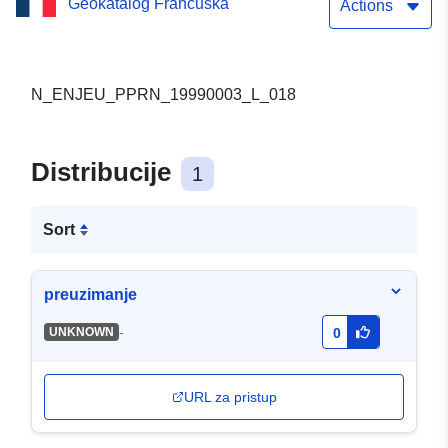
Geokatalog Francuska
Actions
N_ENJEU_PPRN_19990003_L_018
Distribucije
1
Sort
preuzimanje
-
UNKNOWN
0
URL za pristup