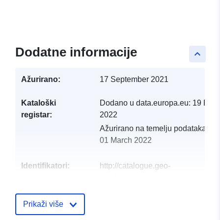
Dodatne informacije
keyboard_arrow_up
Ažurirano:
17 September 2021
Kataloški
Dodano u data.europa.eu:
19 Febr
registar:
2022
Ažurirano na temelju podataka.eu
01 March 2022
Identifikatori:
http://catalogue.geo-
ide.developpement-
durable.gouv.fr/service/fr-
120066022-atom-
Prikaži više
b4a09b76-19cf-4328-a930-