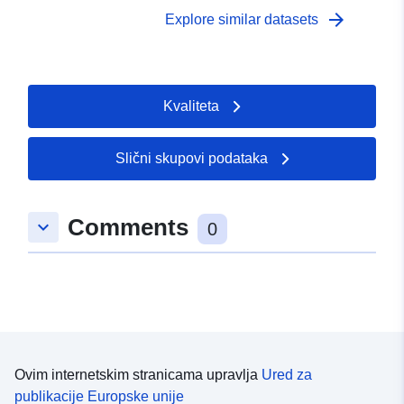
arrow_forward
Explore similar datasets
Kvaliteta
Slični skupovi podataka
Comments
keyboard_arrow_down
0
Ovim internetskim stranicama upravlja
Ured za
publikacije Europske unije