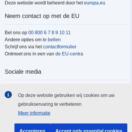
Deze website wordt beheerd door het
europa.eu
Neem contact op met de EU
Bel ons op
00 800 6 7 8 9 10 11
Andere opties om
te bellen
Schrijf ons via het
contactformulier
Ontmoet ons in een van
de EU-centra
Sociale media
Vind de van de EU
sociale-mediakanalen van de EU
Op deze website gebruiken wij cookies om uw
gebruikservaring te verbeteren
EU-instellingen en -organen
Meer informatie
Zoeken naar EU-instellingen en -organen
Accepteren
Accept only essential cookies