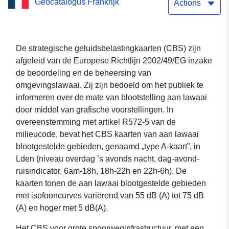
Geocatalogus Frankrijk
SNCF: type A Lden
Actions
De strategische geluidsbelastingkaarten (CBS) zijn
afgeleid van de Europese Richtlijn 2002/49/EG inzake
de beoordeling en de beheersing van
omgevingslawaai. Zij zijn bedoeld om het publiek te
informeren over de mate van blootstelling aan lawaai
door middel van grafische voorstellingen. In
overeenstemming met artikel R572-5 van de
milieucode, bevat het CBS kaarten van aan lawaai
blootgestelde gebieden, genaamd „type A-kaart”, in
Lden (niveau overdag ’s avonds nacht, dag-avond-
ruisindicator, 6am-18h, 18h-22h en 22h-6h). De
kaarten tonen de aan lawaai blootgestelde gebieden
met isofooncurves variërend van 55 dB (A) tot 75 dB
(A) en hoger met 5 dB(A).
Het CBS voor grote spoorweginfrastructuur, met een