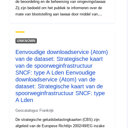
de beoordeling en de beheersing van omgevingslawaai.
Zij zijn bedoeld om het publiek te informeren over de
mate van blootstelling aan lawaai door middel van
grafische voorstellingen. In overeenstemming met artikel
R572-5 van de milieucode, bevat het CBS kaarten van
aan lawaai blootgestelde gebieden, genaamd „type A-
kaart”, in Lden (niveau overdag ’s avonds nacht, dag-
UNKNOWN
avond-ruisindicator, 6am-18h, 18h-22h en 22h-6h). De
Eenvoudige downloadservice (Atom)
kaarten tonen de aan lawaai blootgestelde gebieden met
van de dataset: Strategische kaart
isofooncurves variërend van 55 dB (A) tot 75 dB (A) en
hoger met 5 dB(A). Het CBS voor grote
van de spoorweginfrastructuur
spoorweginfrastructuur, met een jaarlijks
SNCF: type A Lden Eenvoudige
verkeersvolume van meer dan 30.000 treinovergangen,
downloadservice (Atom) van de
tegen de uiterste datum van de Val-d’Oise, is
dataset: Strategische kaart van de
goedgekeurd bij prefectuurbesluit van 5 december 2018.
spoorweginfrastructuur SNCF: type
Ze moeten om de vijf jaar opnieuw worden beoordeeld.
A Lden
Geocatalogus Frankrijk
De strategische geluidsbelastingkaarten (CBS) zijn
afgeleid van de Europese Richtlijn 2002/49/EG inzake