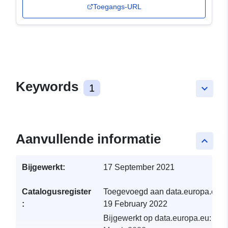
Toegangs-URL
Keywords
1
keyboard_arrow_down
Aanvullende informatie
keyboard_arrow_up
Bijgewerkt:
17 September 2021
Catalogusregister
Toegevoegd aan data.europa.eu:
:
19 February 2022
Bijgewerkt op data.europa.eu:
02