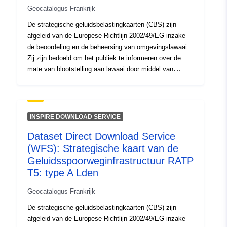
Geocatalogus Frankrijk
De strategische geluidsbelastingkaarten (CBS) zijn
afgeleid van de Europese Richtlijn 2002/49/EG inzake
de beoordeling en de beheersing van omgevingslawaai.
Zij zijn bedoeld om het publiek te informeren over de
mate van blootstelling aan lawaai door middel van
grafische voorstellingen. In overeenstemming met artikel
R572-5 van de milieucode, bevat het CBS kaarten van
aan lawaai blootgestelde gebieden, genaamd „type A-
kaart”, in Lden (niveau overdag ’s avonds nacht, dag-
INSPIRE DOWNLOAD SERVICE
avond-ruisindicator, 6am-18h, 18h-22h en 22h-6h). De
Dataset Direct Download Service
kaarten tonen de aan lawaai blootgestelde gebieden met
(WFS): Strategische kaart van de
isofooncurves variërend van 55 dB (A) tot 75 dB (A) en
hoger met 5 dB(A). Het CBS voor grote
Geluidsspoorweginfrastructuur RATP
spoorweginfrastructuur, met een jaarlijks
T5: type A Lden
verkeersvolume van meer dan 30.000 treinovergangen,
Geocatalogus Frankrijk
tegen de uiterste datum van de Val-d’Oise, is
goedgekeurd bij prefectuurbesluit van 5 december 2018.
De strategische geluidsbelastingkaarten (CBS) zijn
Ze moeten om de vijf jaar opnieuw worden beoordeeld.
afgeleid van de Europese Richtlijn 2002/49/EG inzake