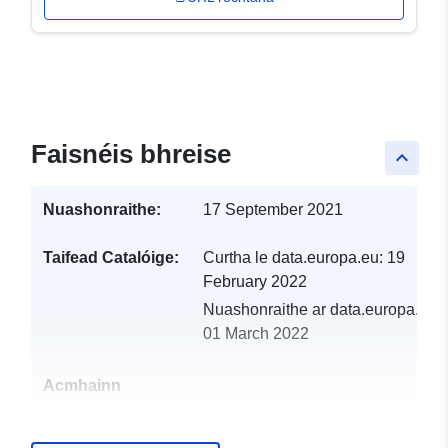
Faisnéis bhreise
keyboard_arrow_up
Nuashonraithe:
17 September 2021
Taifead Catalóige:
Curtha le data.europa.eu:
19
February 2022
Nuashonraithe ar data.europa.eu:
01 March 2022
Acmhainn
Spásúil: