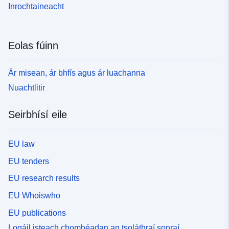
Inrochtaineacht
Eolas fúinn
Ár misean, ár bhfís agus ár luachanna
Nuachtlitir
Seirbhísí eile
EU law
EU tenders
EU research results
EU Whoiswho
EU publications
Logáil isteach chomhéadan an tsoláthraí sonraí