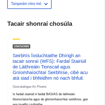
Aitheantóirí:
http://catalogue.geo-
Taispeáin níos mó
ide.developpement-
durable.gouv.fr/service/fr-
120066022-atom-70a872cf-
Tacair shonraí chosúla
7bcf-45ed-9f0d-
18d1f2a6dd36
uriRef:
http://data.europa.eu/88u/dataset/fr
UNKNOWN
120066022-srv-c752ad24-e4a9-
4175-be44-1f8052fb8b29
Seirbhís Íosluchtaithe Dhírigh an
tacair sonraí (WFS): Fardal Stairiúil
Clóscríobh:
Acmhainn:
de Láithreáin Tionscail agus
http://inspire.ec.europa.eu/metadat
Gníomhaíochtaí Seirbhíse, cibé acu
codelist/ResourceType/services
atá siad i bhfeidhm nó nach bhfuil.
Geocatalogue An Fhrainc
Is fardal stairiúil é fardal BASIAS de láithreáin
thionsclaíocha agus de ghníomhaíochtaí seirbhíse, gan
aon truailliú cruthaithe.