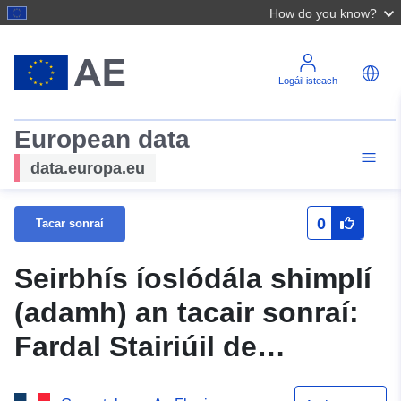
How do you know?
Logáil isteach
European data
data.europa.eu
0
Tacar sonraí
Seirbhís íoslódála shimplí
(adamh) an tacair sonraí:
Fardal Stairiúil de
Láithreáin Tionscail agus