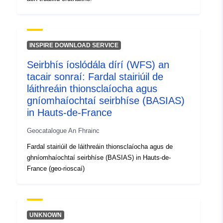
INSPIRE DOWNLOAD SERVICE
Seirbhís íoslódála dírí (WFS) an
tacair sonraí: Fardal stairiúil de
láithreáin thionsclaíocha agus
gníomhaíochtaí seirbhíse (BASIAS)
in Hauts-de-France
Geocatalogue An Fhrainc
Fardal stairiúil de láithreáin thionsclaíocha agus de
ghníomhaíochtaí seirbhíse (BASIAS) in Hauts-de-
France (geo-rioscaí)
UNKNOWN