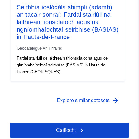
Seirbhís íoslódála shimplí (adamh)
an tacair sonraí: Fardal stairiúil na
láithreán tionsclaíoch agus na
ngníomhaíochtaí seirbhíse (BASIAS)
in Hauts-de-France
Geocatalogue An Fhrainc
Fardal stairiúil de láithreáin thionsclaíocha agus de
ghníomhaíochtaí seirbhíse (BASIAS) in Hauts-de-
France (GEORISQUES)
arrow_forward
Explore similar datasets
Cáilíocht