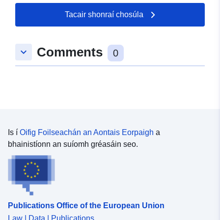
Tacair shonraí chosúla
Comments
keyboard_arrow_down
0
Is í
Oifig Foilseachán an Aontais Eorpaigh
a
bhainistíonn an suíomh gréasáin seo.
Publications Office of the European Union
Law | Data | Publications