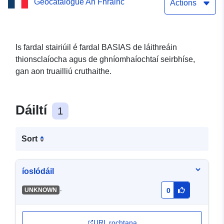
Geocatalogue An Fhrainc
Gníomhaíochtaí Seirbhíse,
Actions
cibé acu atá siad i
bhfeidhm nó nach bhfuil.
Is fardal stairiúil é fardal BASIAS de láithreáin
thionsclaíocha agus de ghníomhaíochtaí seirbhíse,
gan aon truailliú cruthaithe.
Dáiltí
1
Sort
íoslódáil
-
UNKNOWN
0
URL rochtana