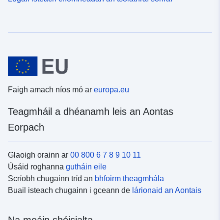
Faigh amach níos mó ar
europa.eu
Teagmháil a dhéanamh leis an Aontas
Eorpach
Glaoigh orainn ar
00 800 6 7 8 9 10 11
Úsáid roghanna
gutháin eile
Scríobh chugainn tríd an
bhfoirm theagmhála
Buail isteach chugainn i gceann de
lárionaid an Aontais