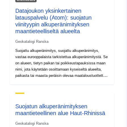
rajatulla maantieteellisellä alueella. Nimitys sisältää
Datajoukon yksinkertainen
nimitykset 1-n ja 1-n tuotteet (esim. viinien värit, joihin
latauspalvelu (Atom): suojatun
voidaan soveltaa erityisiä rajoja).
viinityypin alkuperänimityksen
maantieteelliseltä alueelta
Geokatalogi Ranska
Suojattu alkuperänimitys, suojattu alkuperänimitys,
vastaa eurooppalaista tarkistettua alkuperänimitystä. Se
on alueen, tietyn paikan tai poikkeustapauksissa maan
nimi, jota käytetään osoittamaan kyseiseltä alueelta,
paikasta tai maasta peräisin olevaa maataloustuottetta
tai elintarviketta, josta — laatu tai ominaisuudet johtuvat
olennaisesti tai yksinomaan maantieteellisestä
ympäristöstä, joka koostuu luonnollisista ja inhimillisistä
tekijöistä, ja – tuotanto, jalostus ja tuotanto tapahtuu
Suojatun alkuperänimityksen
rajatulla maantieteellisellä alueella. Nimitys sisältää
maantieteellinen alue Haut-Rhinissä
nimitykset 1-n ja 1-n tuotteet (esim. viinien värit, joihin
voidaan soveltaa erityisiä rajoja).
Geokatalogi Ranska