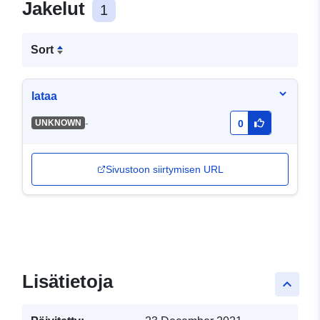
Jakelut
1
Sort
lataa
-
UNKNOWN
0
Sivustoon siirtymisen URL
Lisätietoja
keyboard_arrow_up