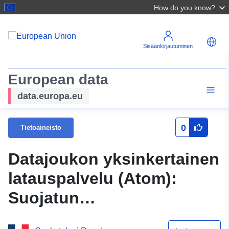
How do you know?
Sisäänkirjautuminen
European data
data.europa.eu
0
Tietoaineisto
Datajoukon yksinkertainen
latauspalvelu (Atom):
Suojatun
alkuperänimityksen