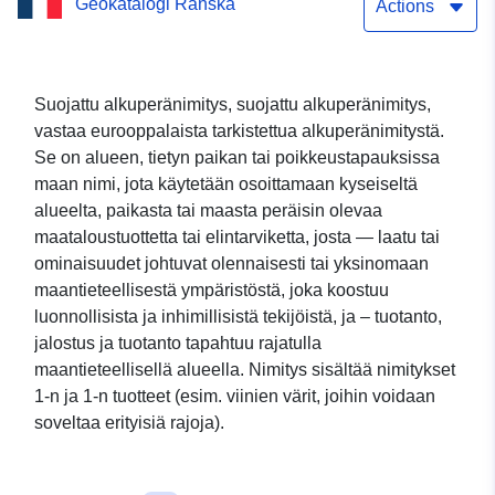
Geokatalogi Ranska
maantieteellinen alue
Actions
Haut-Rhinissä
Suojattu alkuperänimitys, suojattu alkuperänimitys,
vastaa eurooppalaista tarkistettua alkuperänimitystä.
Se on alueen, tietyn paikan tai poikkeustapauksissa
maan nimi, jota käytetään osoittamaan kyseiseltä
alueelta, paikasta tai maasta peräisin olevaa
maataloustuottetta tai elintarviketta, josta — laatu tai
ominaisuudet johtuvat olennaisesti tai yksinomaan
maantieteellisestä ympäristöstä, joka koostuu
luonnollisista ja inhimillisistä tekijöistä, ja – tuotanto,
jalostus ja tuotanto tapahtuu rajatulla
maantieteellisellä alueella. Nimitys sisältää nimitykset
1-n ja 1-n tuotteet (esim. viinien värit, joihin voidaan
soveltaa erityisiä rajoja).