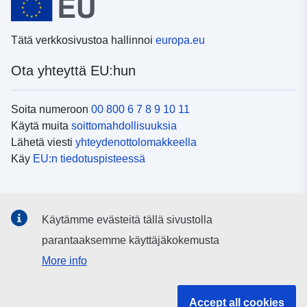
Tätä verkkosivustoa hallinnoi
europa.eu
Ota yhteyttä EU:hun
Soita numeroon
00 800 6 7 8 9 10 11
Käytä muita
soittomahdollisuuksia
Lähetä viesti
yhteydenottolomakkeella
Käy
EU:n tiedotuspisteessä
Sosiaalinen media
Käytämme evästeitä tällä sivustolla
EU
sosiaalisessa mediassa
parantaaksemme käyttäjäkokemusta
More info
EU:n toimielimet ja muut elimet
Accept all cookies