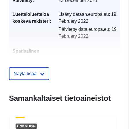
Päivitetty:
23 December 2021
Luetteloluetteloa
Lisätty dataan.europa.eu:
19
koskeva rekisteri:
February 2022
Päivitetty data.europa.eu:
19
February 2022
Spatiaalinen
resurssi:
Tunnisteet:
http://catalogue.geo-
Näytä lisää
ide.developpement-
durable.gouv.fr/service/fr-
120066022-atom-
Samankaltaiset tietoaineistot
ee35eb34-5607-47b1-8d55-
12eb31d00c78
uriRef:
http://data.europa.eu/88u/dataset/fr
UNKNOWN
120066022-srv-c776c954-ab1e-