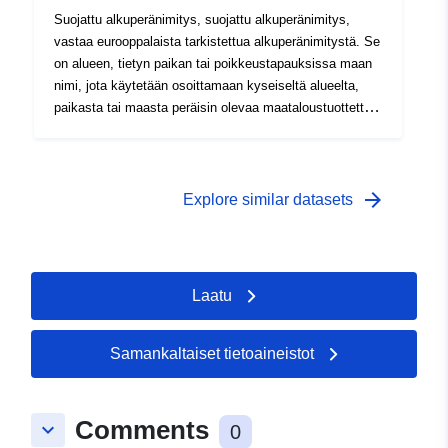
Suojattu alkuperänimitys, suojattu alkuperänimitys,
vastaa eurooppalaista tarkistettua alkuperänimitystä. Se
on alueen, tietyn paikan tai poikkeustapauksissa maan
nimi, jota käytetään osoittamaan kyseiseltä alueelta,
paikasta tai maasta peräisin olevaa maataloustuottetta
tai elintarviketta, josta — laatu tai ominaisuudet johtuvat
olennaisesti tai yksinomaan maantieteellisestä
ympäristöstä, joka koostuu luonnollisista ja inhimillisistä
tekijöistä, ja – tuotanto, jalostus ja tuotanto tapahtuu
arrow_forward
Explore similar datasets
rajatulla maantieteellisellä alueella. Nimitys sisältää
nimitykset 1-n ja 1-n tuotteet (esim. viinien värit, joihin
voidaan soveltaa erityisiä rajoja).
Laatu
Samankaltaiset tietoaineistot
Comments
keyboard_arrow_down
0