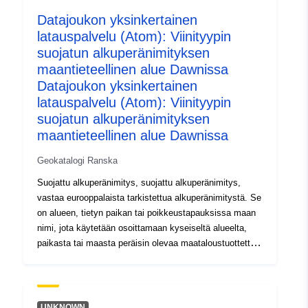
4fda-bb9b-c291d165d6e9
Datajoukon yksinkertainen
latauspalvelu (Atom): Viinityypin
Tyyppi:
Tietoaineistolinkki:
suojatun alkuperänimityksen
http://inspire.ec.europa.eu/metadat
maantieteellinen alue Dawnissa
codelist/ResourceType/services
Datajoukon yksinkertainen
latauspalvelu (Atom): Viinityypin
suojatun alkuperänimityksen
maantieteellinen alue Dawnissa
Geokatalogi Ranska
Suojattu alkuperänimitys, suojattu alkuperänimitys,
vastaa eurooppalaista tarkistettua alkuperänimitystä. Se
on alueen, tietyn paikan tai poikkeustapauksissa maan
nimi, jota käytetään osoittamaan kyseiseltä alueelta,
paikasta tai maasta peräisin olevaa maataloustuottetta
tai elintarviketta, josta — laatu tai ominaisuudet johtuvat
olennaisesti tai yksinomaan maantieteellisestä
ympäristöstä, joka koostuu luonnollisista ja inhimillisistä
tekijöistä, ja – tuotanto, jalostus ja tuotanto tapahtuu
UNKNOWN