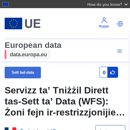
How do you know?
Illoggjar
European data
data.europa.eu
0
Sett tad-data
Servizz ta’ Tniżżil Dirett
tas-Sett ta’ Data (WFS):
Żoni fejn ir-restrizzjonijiet
tal-kaċċa huma