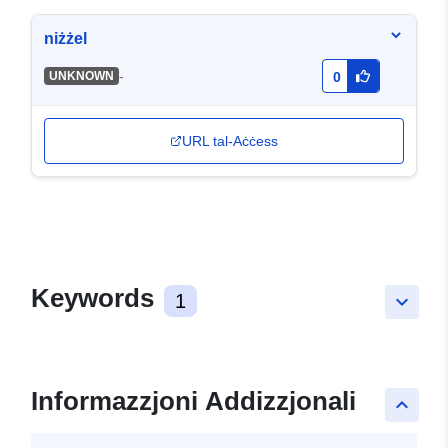
niżżel
-
UNKNOWN
0
URL tal-Aċċess
Keywords
1
keyboard_arrow_down
Informazzjoni Addizzjonali
keyboard_arrow_up