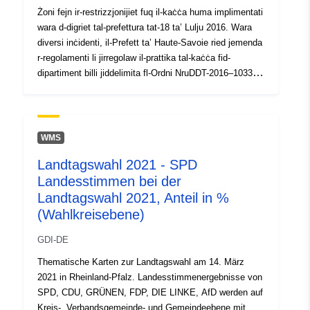
Żoni fejn ir-restrizzjonijiet fuq il-kaċċa huma implimentati
wara d-digriet tal-prefettura tat-18 ta’ Lulju 2016. Wara
diversi inċidenti, il-Prefett ta’ Haute-Savoie ried jemenda
r-regolamenti li jirregolaw il-prattika tal-kaċċa fid-
dipartiment billi jiddelimita fl-Ordni NruDDT-2016–1033
tat-18 ta’ Lulju 2016 iż-żoni ħomor fejn il-kaċċa hija
pprojbita, u żoni oranġjo fejn il-kaċċa hija limitata fiż-
żmien (projbizzjoni fuq il-kaċċa mill-11:30 am il-Ħadd).
WMS
Landtagswahl 2021 - SPD
Landesstimmen bei der
Landtagswahl 2021, Anteil in %
(Wahlkreisebene)
GDI-DE
Thematische Karten zur Landtagswahl am 14. März
2021 in Rheinland-Pfalz. Landesstimmenergebnisse von
SPD, CDU, GRÜNEN, FDP, DIE LINKE, AfD werden auf
Kreis-, Verbandsgemeinde- und Gemeindeebene mit