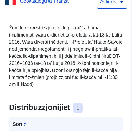
Ġeokatalogu ta' Franza
implimentati f’Haute-
Actions
Savoie.
Żoni fejn ir-restrizzjonijiet fuq il-kaċċa huma
implimentati wara d-digriet tal-prefettura tat-18 ta’ Lulju
2016. Wara diversi inċidenti, il-Prefett ta’ Haute-Savoie
ried jemenda r-regolamenti li jirregolaw il-prattika tal-
kaċċa fid-dipartiment billi jiddelimita fl-Ordni NruDDT-
2016–1033 tat-18 ta’ Lulju 2016 iż-żoni ħomor fejn il-
kaċċa hija pprojbita, u żoni oranġjo fejn il-kaċċa hija
limitata fiż-żmien (projbizzjoni fuq il-kaċċa mill-11:30
am il-Ħadd).
Distribuzzjonijiet
1
Sort