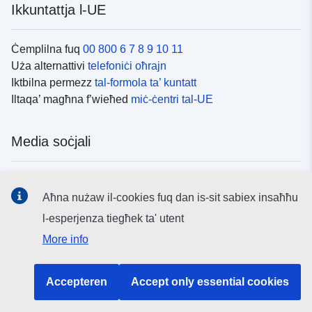
Ikkuntattja l-UE
Ċemplilna fuq
00 800 6 7 8 9 10 11
Uża alternattivi
telefoniċi oħrajn
Iktbilna permezz
tal-formola ta’ kuntatt
Iltaqa’ magħna f’wieħed
miċ-ċentri tal-UE
Media soċjali
Fittex mezzi
tal-media soċjali tal-UE
Aħna nużaw il-cookies fuq dan is-sit sabiex insaħħu
l-esperjenza tiegħek ta' utent
L-istituzzjonijiet u l-korpi tal-UE
More info
Fittex l-istituzzjonijiet u l-korpi kollha tal-UE.
Accepteren
Accept only essential cookies