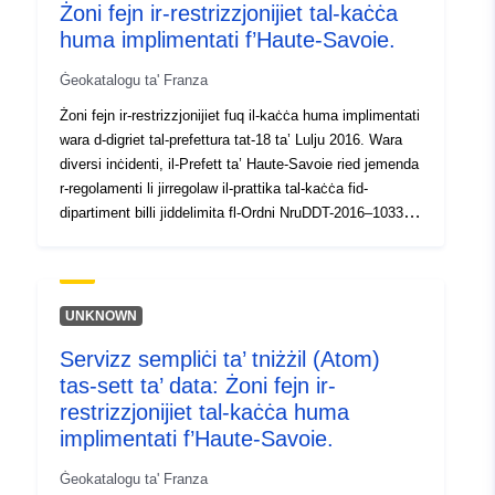
4bb1-a251-c763f12a6de3
Żoni fejn ir-restrizzjonijiet tal-kaċċa
huma implimentati f’Haute-Savoie.
Tip:
Riżorsa:
http://inspire.ec.europa.eu/metadat
Ġeokatalogu ta' Franza
codelist/ResourceType/services
Żoni fejn ir-restrizzjonijiet fuq il-kaċċa huma implimentati
wara d-digriet tal-prefettura tat-18 ta’ Lulju 2016. Wara
diversi inċidenti, il-Prefett ta’ Haute-Savoie ried jemenda
r-regolamenti li jirregolaw il-prattika tal-kaċċa fid-
dipartiment billi jiddelimita fl-Ordni NruDDT-2016–1033
tat-18 ta’ Lulju 2016 iż-żoni ħomor fejn il-kaċċa hija
pprojbita, u żoni oranġjo fejn il-kaċċa hija limitata fiż-
żmien (projbizzjoni fuq il-kaċċa mill-11:30 am il-Ħadd).
UNKNOWN
Servizz sempliċi ta’ tniżżil (Atom)
tas-sett ta’ data: Żoni fejn ir-
restrizzjonijiet tal-kaċċa huma
implimentati f’Haute-Savoie.
Ġeokatalogu ta' Franza