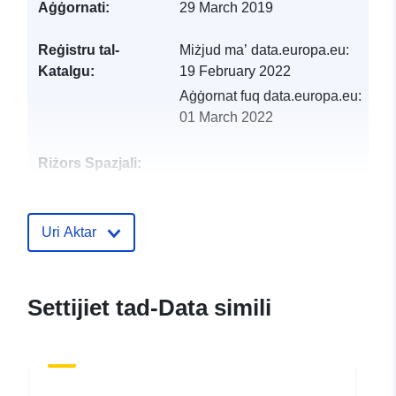
Aġġornati:
29 March 2019
Reġistru tal-
Miżjud ma’ data.europa.eu:
Katalgu:
19 February 2022
Aġġornat fuq data.europa.eu:
01 March 2022
Riżors Spazjali:
Identifikaturi:
http://catalogue.geo-
ide.developpement-
Uri Aktar
durable.gouv.fr/service/fr-
120066022-wxs-81943142-
8bee-4876-8745-
Settijiet tad-Data simili
9923e2005040
uriRef:
http://data.europa.eu/88u/dataset/fr
120066022-srv-c7811f15-8a74-