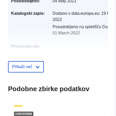
Posodobljeno:
04 May 2021
Katalogski zapis:
Dodano v data.europa.eu:
19 Febr
2022
Posodobljeno na spletišču Data.e
01 March 2022
Prostorski viri:
Identifikatorji:
http://catalogue.geo-
ide.developpement-
Prikaži več
durable.gouv.fr/service/fr-
120066022-atom-fc8ee072-
c607-4068-95e9-
Podobne zbirke podatkov
1affb4368c77
uriRef:
http://data.europa.eu/88u/dataset/fr
120066022-srv-c79e1f8e-3809-
UNKNOWN
49d4-9b2c-e241cba6f88a