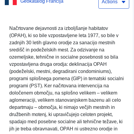
Geokatalog Francija
Preprosta storitev prenosa
Actions
(Atom) nabora podatkov:
Program splošnega
Načrtovane dejavnosti za izboljšanje habitatov
(OPAH), ki so bile vzpostavljene leta 1977, so bile v
pomena (GIP) v Nièvru (58)
zadnjih 30 letih glavno orodje za sanacijo mestnih
središč in podeželskih mest. Za odzivanje na
ozemeljske, tehnične in socialne posebnosti so bila
vzpostavljena druga orodja: deklinacija OPAH
(podeželski, mestni, degradirani condominiums),
programi splošnega pomena (GIP) in tematski socialni
programi (PST). Ker načrtovana intervencija na
določenem območju, na splošno velikem – velikem
aglomeraciji, velikem stanovanjskem bazenu ali celo
departmaju – območja, ki nimajo večjih mestnih in
družbenih motenj, ki upravičujejo celoten projekt,
spadajo med posebne socialne ali tehnične težave, ki
jih je treba obravnavati, OPAH ni ustrezno orodje in