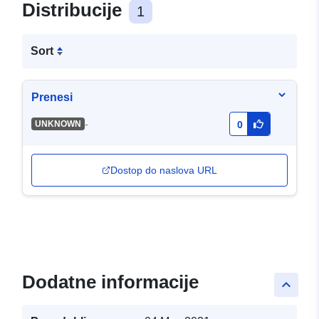
Distribucije
1
Sort
Prenesi
-
UNKNOWN
0
Dostop do naslova URL
Dodatne informacije
keyboard_arrow_up