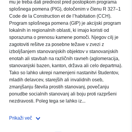
mu je treba dati prednost pred postopkom programa
splošnega pomena (PIG), določenim v členu R 327–1
Code de la Construction et de l’habitation (CCH).
Program splošnega pomena (GIP) je akcijski program
lokalnih in regionalnih oblasti, ki imajo koristi od
sporazuma o prenosu kamene pomoči. Njegov cilj je
zagotoviti rešitve za posebne težave v zvezi z
izboljšanjem stanovanjskih objektov v stanovanjskih
enotah ali stavbah na različnih ravneh (aglomeracija,
stanovanjski bazen, kanton, država ali celo departma).
Tako so lahko ukrepi namenjeni nastanitvi študentov,
mladih delavcev, starejših ali invalidnih oseb,
zmanjšanju števila prostih stanovanj, povečanju
ponudbe socialnih stanovanj ali boju proti razpršeni
nezdravosti. Poleg tega se lahko iz...
Prikaži več