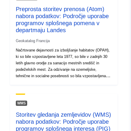
Preprosta storitev prenosa (Atom)
Tip:
Vir:
http://inspire.ec.europa.eu/met
nabora podatkov: Področje uporabe
codelist/SpatialDataServiceType/d
programov splošnega pomena v
departmaju Landes
Geokatalog Francija
Načrtovane dejavnosti za izboljšanje habitatov (OPAH),
ki so bile vzpostavljene leta 1977, so bile v zadnjih 30
letih glavno orodje za sanacijo mestnih središč in
podeželskih mest. Za odzivanje na ozemeljske,
tehnične in socialne posebnosti so bila vzpostavljena
druga orodja: deklinacija OPAH (podeželski, mestni,
degradirani condominiums), programi splošnega pomena
(GIP) in tematski socialni programi (PST). Ker
načrtovana intervencija na določenem območju, na
WMS
splošno velikem – velikem aglomeraciji, velikem
Storitev gledanja zemljevidov (WMS)
stanovanjskem bazenu ali celo departmaju – območja,
nabora podatkov: Področje uporabe
ki nimajo večjih mestnih in družbenih motenj, ki
upravičujejo celoten projekt, spadajo med posebne
programov splošnega interesa (PIG)