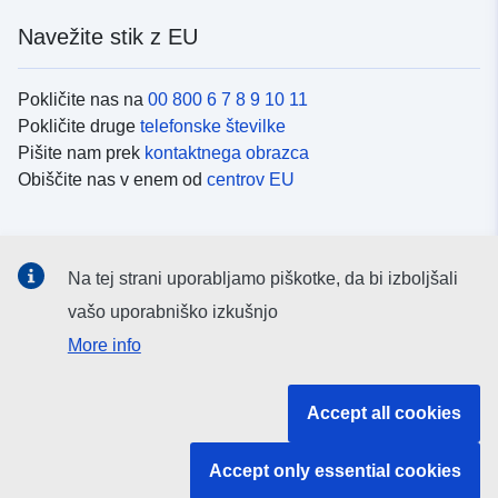
Navežite stik z EU
Pokličite nas na
00 800 6 7 8 9 10 11
Pokličite druge
telefonske številke
Pišite nam prek
kontaktnega obrazca
Obiščite nas v enem od
centrov EU
Družbeni mediji
Na tej strani uporabljamo piškotke, da bi izboljšali
Iskanje po
družbenih medijih EU
vašo uporabniško izkušnjo
More info
Institucije in organi EU
Accept all cookies
Iskanje po institucijah in organih EU
Accept only essential cookies