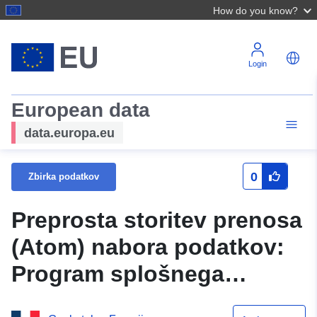
How do you know?
Login
European data
data.europa.eu
0
Zbirka podatkov
Preprosta storitev prenosa
(Atom) nabora podatkov:
Program splošnega
pomena (GIP) v Nièvru (58)