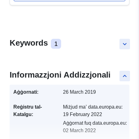
Keywords
1
keyboard_arrow_down
Informazzjoni Addizzjonali
keyboard_arrow_up
Aġġornati:
26 March 2019
Reġistru tal-
Miżjud ma’ data.europa.eu:
Katalgu:
19 February 2022
Aġġornat fuq data.europa.eu:
02 March 2022