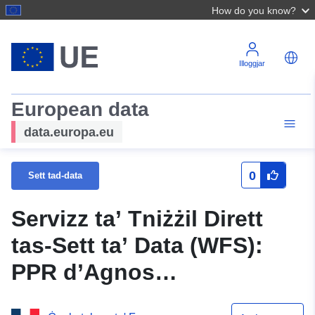
How do you know?
Illoggjar
European data
data.europa.eu
0
Sett tad-data
Servizz ta’ Tniżżil Dirett
tas-Sett ta’ Data (WFS):
PPR d’Agnos
(64DDTM20130013) —