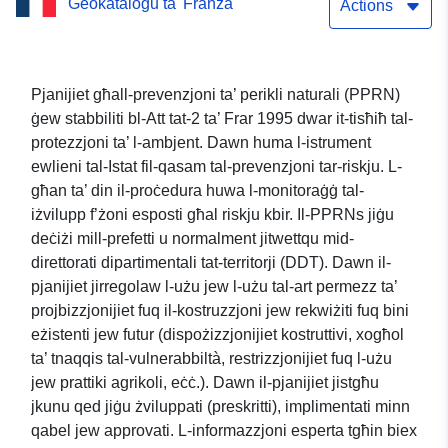
Ġeokatalogu ta' Franza
Żona ta’ informazzjoni
Actions
(wiċċ) ta’ pjan ta’
prevenzjoni tar-riskju
Pjanijiet għall-prevenzjoni ta’ perikli naturali (PPRN)
ġew stabbiliti bl-Att tat-2 ta’ Frar 1995 dwar it-tisħiħ tal-
Agnos għargħar (64007),
protezzjoni ta’ l-ambjent. Dawn huma l-istrument
dipartiment tal-Pirinej-
ewlieni tal-Istat fil-qasam tal-prevenzjoni tar-riskju. L-
għan ta’ din il-proċedura huwa l-monitoraġġ tal-
Atlantiks.
iżvilupp f’żoni esposti għal riskju kbir. Il-PPRNs jiġu
deċiżi mill-prefetti u normalment jitwettqu mid-
direttorati dipartimentali tat-territorji (DDT). Dawn il-
pjanijiet jirregolaw l-użu jew l-użu tal-art permezz ta’
projbizzjonijiet fuq il-kostruzzjoni jew rekwiżiti fuq bini
eżistenti jew futur (dispożizzjonijiet kostruttivi, xogħol
ta’ tnaqqis tal-vulnerabbiltà, restrizzjonijiet fuq l-użu
jew prattiki agrikoli, eċċ.). Dawn il-pjanijiet jistgħu
jkunu qed jiġu żviluppati (preskritti), implimentati minn
qabel jew approvati. L-informazzjoni esperta tgħin biex