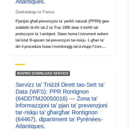
Atlantiques.
pont,...) jew billi żżid informazzjoni utli mal-fehim
ġenerali tal-PRN (eż. markaturi tal-għargħar, direzzjoni
Ġeokatalogu ta' Franza
tal-fluss, veloċità tal-fluss, eċċ.)
Pjanijiet għall-prevenzjoni ta’ perikli naturali (PPRN) ġew
stabbiliti bl-Att tat-2 ta’ Frar 1995 dwar it-tisħiħ tal-
protezzjoni ta’ l-ambjent. Dawn huma l-istrument ewlieni
tal-Istat fil-qasam tal-prevenzjoni tar-riskju. L-għan ta’
din il-proċedura huwa l-monitoraġġ tal-iżvilupp f’żoni
esposti għal riskju kbir. Il-PPRNs jiġu deċiżi mill-prefetti
u normalment jitwettqu mid-direttorati dipartimentali tat-
territorji (DDT). Dawn il-pjanijiet jirregolaw l-użu jew l-użu
tal-art permezz ta’ projbizzjonijiet fuq il-kostruzzjoni jew
INSPIRE DOWNLOAD SERVICE
rekwiżiti fuq bini eżistenti jew futur (dispożizzjonijiet
Servizz ta’ Tniżżil Dirett tas-Sett ta’
kostruttivi, xogħol ta’ tnaqqis tal-vulnerabbiltà,
Data (WFS): PPR Rontignon
restrizzjonijiet fuq l-użu jew prattiki agrikoli, eċċ.). Dawn
il-pjanijiet jistgħu jkunu qed jiġu żviluppati (preskritti),
(64DDTM20050016) — Żona ta’
implimentati minn qabel jew approvati. L-informazzjoni
informazzjoni ta’ pjan ta’ prevenzjoni
esperta tgħin biex titfa’ dawl fuq l-għarfien espert
tar-riskju ta’ għargħar Rontignon
imwettaq fil-qafas tal-PRN billi tispeċifika punti
(64467), dipartiment ta’ Pyrénées-
partikolari (żona ta’ frammentazzjoni, ostaklu bħal
Atlantiques.
pont,...) jew billi żżid informazzjoni utli mal-fehim