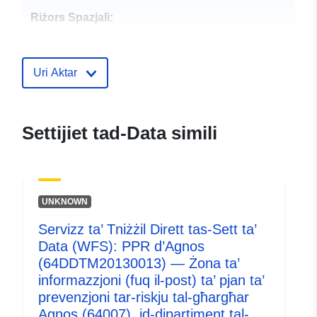
Riżors Spazjali:
Identifikaturi:
http://catalogue.geo-
ide.developpement-
Uri Aktar
durable.gouv.fr/service/fr-
120066022-wxs-597fcccf-
c16f-4c76-9125-
Settijiet tad-Data simili
69acd85c26c2
uriRef:
http://data.europa.eu/88u/dataset/fr
120066022-srv-c7b561be-36a2-
UNKNOWN
4eed-931a-a5951c557add
Servizz ta’ Tniżżil Dirett tas-Sett ta’
Tip:
Riżorsa:
Data (WFS): PPR d’Agnos
http://inspire.ec.europa.eu/metadat
(64DDTM20130013) — Żona ta’
codelist/SpatialDataServiceType/d
informazzjoni (fuq il-post) ta’ pjan ta’
prevenzjoni tar-riskju tal-għargħar
Agnos (64007), id-dipartiment tal-