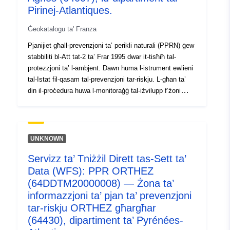
Pirinej-Atlantiques.
Ġeokatalogu ta' Franza
Pjanijiet għall-prevenzjoni ta’ perikli naturali (PPRN) ġew
stabbiliti bl-Att tat-2 ta’ Frar 1995 dwar it-tisħiħ tal-
protezzjoni ta’ l-ambjent. Dawn huma l-istrument ewlieni
tal-Istat fil-qasam tal-prevenzjoni tar-riskju. L-għan ta’
din il-proċedura huwa l-monitoraġġ tal-iżvilupp f’żoni
esposti għal riskju kbir. Il-PPRNs jiġu deċiżi mill-prefetti
u normalment jitwettqu mid-direttorati dipartimentali tat-
territorji (DDT). Dawn il-pjanijiet jirregolaw l-użu jew l-użu
tal-art permezz ta’ projbizzjonijiet fuq il-kostruzzjoni jew
UNKNOWN
rekwiżiti fuq bini eżistenti jew futur (dispożizzjonijiet
Servizz ta’ Tniżżil Dirett tas-Sett ta’
kostruttivi, xogħol ta’ tnaqqis tal-vulnerabbiltà,
Data (WFS): PPR ORTHEZ
restrizzjonijiet fuq l-użu jew prattiki agrikoli, eċċ.). Dawn
il-pjanijiet jistgħu jkunu qed jiġu żviluppati (preskritti),
(64DDTM20000008) — Żona ta’
implimentati minn qabel jew approvati. L-informazzjoni
informazzjoni ta’ pjan ta’ prevenzjoni
esperta tgħin biex titfa’ dawl fuq l-għarfien espert
tar-riskju ORTHEZ għargħar
imwettaq fil-qafas tal-PRN billi tispeċifika punti
(64430), dipartiment ta’ Pyrénées-
partikolari (żona ta’ frammentazzjoni, ostaklu bħal