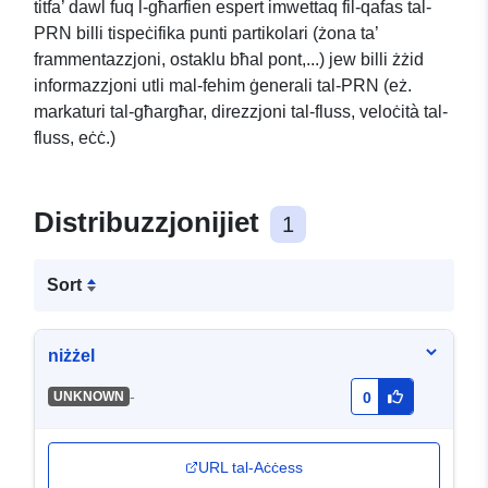
titfa’ dawl fuq l-għarfien espert imwettaq fil-qafas tal-
PRN billi tispeċifika punti partikolari (żona ta’
frammentazzjoni, ostaklu bħal pont,...) jew billi żżid
informazzjoni utli mal-fehim ġenerali tal-PRN (eż.
markaturi tal-għargħar, direzzjoni tal-fluss, veloċità tal-
fluss, eċċ.)
Distribuzzjonijiet
1
Sort
niżżel
-
UNKNOWN
0
URL tal-Aċċess