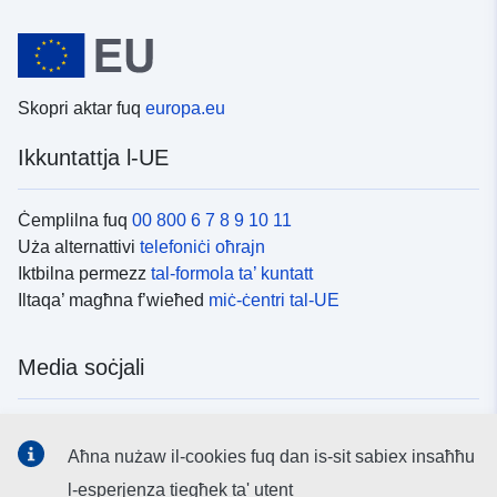
Skopri aktar fuq
europa.eu
Ikkuntattja l-UE
Ċemplilna fuq
00 800 6 7 8 9 10 11
Uża alternattivi
telefoniċi oħrajn
Iktbilna permezz
tal-formola ta’ kuntatt
Iltaqa’ magħna f’wieħed
miċ-ċentri tal-UE
Media soċjali
Fittex mezzi
tal-media soċjali tal-UE
Aħna nużaw il-cookies fuq dan is-sit sabiex insaħħu
l-esperjenza tiegħek ta' utent