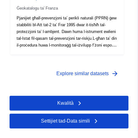
ġenerali tal-PRN (eż. markaturi tal-għargħar, direzzjoni
Ġeokatalogu ta' Franza
tal-fluss, veloċità tal-fluss, eċċ.)
Pjanijiet għall-prevenzjoni ta’ perikli naturali (PPRN) ġew
stabbiliti bl-Att tat-2 ta’ Frar 1995 dwar it-tisħiħ tal-
protezzjoni ta’ l-ambjent. Dawn huma l-istrument ewlieni
tal-Istat fil-qasam tal-prevenzjoni tar-riskju.L-għan ta’ din
il-proċedura huwa l-monitoraġġ tal-iżvilupp f’żoni esposti
għal riskju kbir. Il-PPRNs jiġu deċiżi mill-prefetti u
normalment jitwettqu mid-direttorati dipartimentali tat-
territorji (DDT). Dawn il-pjanijiet jirregolaw l-użu jew l-użu
tal-art permezz ta’ projbizzjonijiet fuq il-kostruzzjoni jew
arrow_forward
Explore similar datasets
rekwiżiti fuq bini eżistenti jew futur (dispożizzjonijiet
kostruttivi, xogħol ta’ tnaqqis tal-vulnerabbiltà,
restrizzjonijiet fuq l-użu jew prattiki agrikoli, eċċ.). Dawn
il-pjanijiet jistgħu jkunu qed jiġu żviluppati (preskritti),
Kwalità
implimentati minn qabel jew approvati. L-informazzjoni
esperta tgħin biex titfa’ dawl fuq l-għarfien espert
imwettaq fil-qafas tal-PRN billi tispeċifika punti
Settijiet tad-Data simili
partikolari (żona ta’ frammentazzjoni, ostaklu bħal
pont,...) jew billi żżid informazzjoni utli mal-fehim