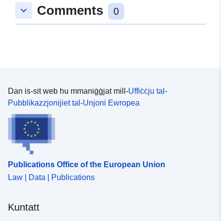
ġenerali tal-PRN (eż. markaturi tal-għargħar, direzzjoni
Comments
keyboard_arrow_down
0
tal-fluss, veloċità tal-fluss, eċċ.)
Dan is-sit web hu mmaniġġjat mill-
Uffiċċju tal-
Pubblikazzjonijiet tal-Unjoni Ewropea
Publications Office of the European Union
Law | Data | Publications
Kuntatt