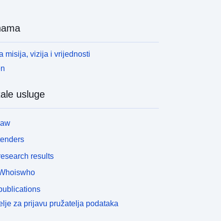
odručja primjene propisa ako je u propisanom
tanju; i omotnicu ograničenih područja kada je u
nama
dobrenom stanju. Ova geografska tablica
mogućuje mapiranje postojećih PPRN-ova na
djelu. Svaki PPRN dokument koji postoji u
 misija, vizija i vrijednosti
eografskoj tablici N_DOCUMENT_PPRN povezan
en
e sa svojim GASPAR kodom u formatu
ddd[PREF|DDT|DDTM|DREAL]aaaannnn” (AAAA i
ale usluge
NNN odgovaraju referentnoj godini i broju
edoslijeda povezanog postupka PPR-a u GASPAR-
): 1. njegov upravni postupak za pripremu (ili
law
eviziju) kojim se upravlja u aplikaciji GASPAR, s
edne strane, 2. skup numeričkih prostornih
tenders
astavnih podataka opisanih u listu metapodataka
esearch results
_PPRN_AAAANN (#0001495) s druge strane.
Whoiswho
ublications
lje za prijavu pružatelja podataka