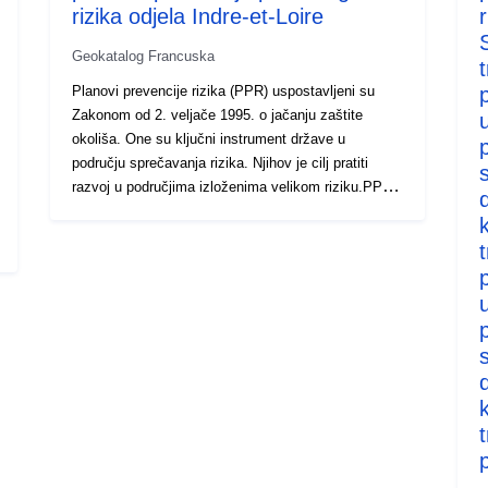
rizika odjela Indre-et-Loire
S
Geokatalog Francuska
Planovi prevencije rizika (PPR) uspostavljeni su
Zakonom od 2. veljače 1995. o jačanju zaštite
okoliša. One su ključni instrument države u
području sprečavanja rizika. Njihov je cilj pratiti
razvoj u područjima izloženima velikom riziku.PPR-
ove odobravaju prefekti, a općenito ih provode
odjelne uprave teritorija (DDT). Tim se planovima
uređuje uporaba zemljišta ili korištenje zemljišta
putem zabrana gradnje ili zahtjeva za postojeće ili
buduće zgrade (građevinske odredbe, radovi na
smanjenju ranjivosti, ograničenja uporabe ili
poljoprivredne prakse itd.). Ti planovi mogu biti u
fazi izrade (propisani), provedeni unaprijed ili
odobreni. Datoteka PPR sadrži prezentacijsku
bilješku, regulatorni plan prostornog uređenja i
uredbu. Mogu se priložiti i drugi grafički dokumenti
korisni za razumijevanje pristupa (npr. opasnosti,