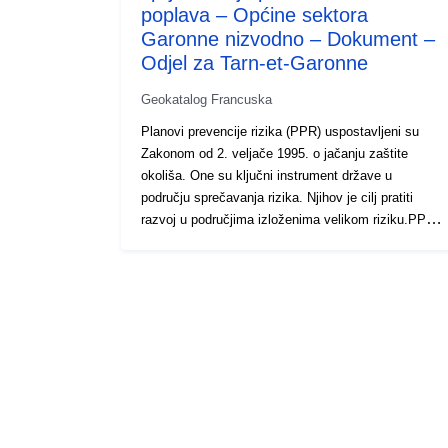
poplava – Općine sektora
Garonne nizvodno – Dokument –
Odjel za Tarn-et-Garonne
Geokatalog Francuska
Planovi prevencije rizika (PPR) uspostavljeni su
Zakonom od 2. veljače 1995. o jačanju zaštite
okoliša. One su ključni instrument države u
području sprečavanja rizika. Njihov je cilj pratiti
razvoj u područjima izloženima velikom riziku.PPR-
ove odobravaju prefekti, a općenito ih provode
odjelne uprave teritorija (DDT). Tim se planovima
uređuje uporaba zemljišta ili korištenje zemljišta
putem zabrana gradnje ili zahtjeva za postojeće ili
buduće zgrade (građevinske odredbe, radovi na
smanjenju ranjivosti, ograničenja uporabe ili
poljoprivredne prakse itd.). Ti planovi mogu biti u
fazi izrade (propisani), provedeni unaprijed ili
odobreni. Datoteka PPR sadrži prezentacijsku
bilješku, regulatorni plan prostornog uređenja i