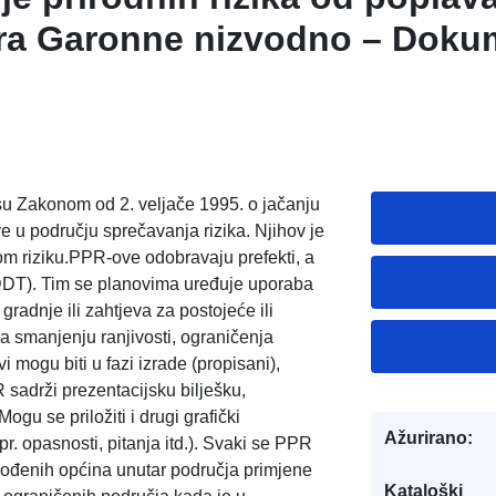
ra Garonne nizvodno – Doku
-et-Garonne
 su Zakonom od 2. veljače 1995. o jačanju
ve u području sprečavanja rizika. Njihov je
ikom riziku.PPR-ove odobravaju prefekti, a
 (DDT). Tim se planovima uređuje uporaba
gradnje ili zahtjeva za postojeće ili
 smanjenju ranjivosti, ograničenja
vi mogu biti u fazi izrade (propisani),
 sadrži prezentacijsku bilješku,
ogu se priložiti i drugi grafički
Ažurirano:
r. opasnosti, pitanja itd.). Svaki se PPR
gođenih općina unutar područja primjene
Kataloški