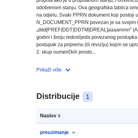
propisa ako je u propisanom stanju; i omotnicu
odobrenom stanju. Ova geografska tablica o
na odjelu. Svaki PPRN dokument koji postoji u 
N_DOCUMENT_PPRN povezan je sa svojim 
„ddd[PREF|DDT|DDTM|DREAL]aaaannnn” (AAA
godini i broju redoslijeda povezanog postupk
postupak za pripremu (ili reviziju) kojim se up
2. skup numeričkih prosto...
Prikaži više
Distribucije
1
Naslov
preuzimanje