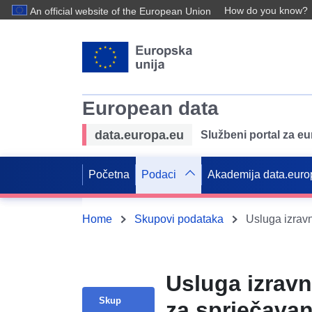
How do you know?
An official website of the European Union
European data
data.europa.eu
Službeni portal za e
Početna
Podaci
Akademija data.euro
Home
Skupovi podataka
Usluga izrav
Skup
za sprječavan