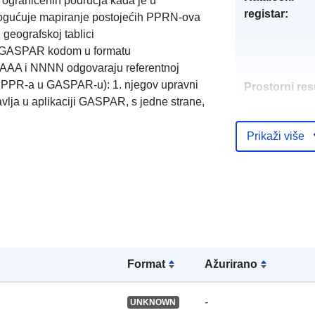
 ograničenih područja kada je u
registar:
mogućuje mapiranje postojećih PPRN-ova
geografskoj tablici
GASPAR kodom u formatu
A i NNNN odgovaraju referentnoj
a PPR-a u GASPAR-u): 1. njegov upravni
Prostorni res
ravlja u aplikaciji GASPAR, s jedne strane,
Identifikatori:
Prikaži više
uriRef:
Formаt
Ažurirano
Tip:
-
UNKNOWN