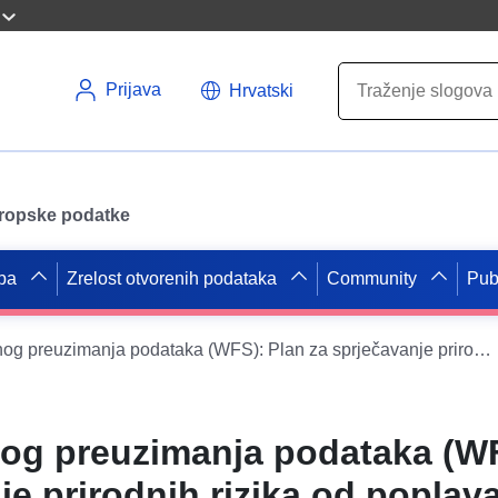
Prijava
Hrvatski
uropske podatke
pa
Zrelost otvorenih podataka
Community
Pub
Usluga izravnog preuzimanja podataka (WFS): Plan za sprječavanje prirodnih rizika od poplava – Općine sektora Garonne nizvodno – Dokument – Odjel za Tarn-et-Garonne
nog preuzimanja podataka (WF
je prirodnih rizika od poplav