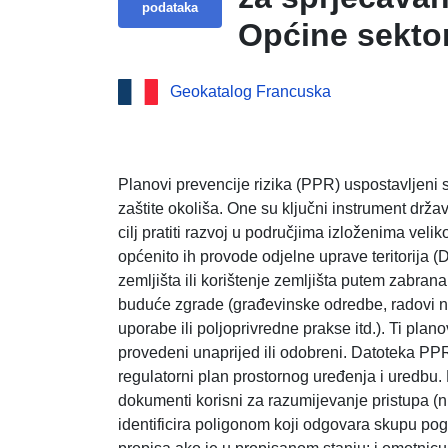
podataka
Općine sekto
Odjel za Tarn
Geokatalog Francuska
Planovi prevencije rizika (PPR) uspostavljeni
zaštite okoliša. One su ključni instrument drža
cilj pratiti razvoj u područjima izloženima vel
općenito ih provode odjelne uprave teritorija
zemljišta ili korištenje zemljišta putem zabrana 
buduće zgrade (građevinske odredbe, radovi na
uporabe ili poljoprivredne prakse itd.). Ti plano
provedeni unaprijed ili odobreni. Datoteka PPR
regulatorni plan prostornog uređenja i uredbu. M
dokumenti korisni za razumijevanje pristupa (np
identificira poligonom koji odgovara skupu po