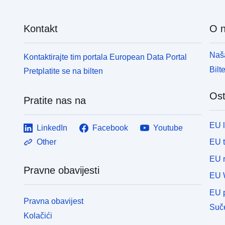
p
s
Kontakt
O 
o
o
o
Naša
Kontaktirajte tim portala European Data Portal
g
Bilt
Pretplatite se na bilten
j
„
Ost
N
Pratite nas na
r
u
EU 
LinkedIn
Facebook
Youtube
r
j
EU 
Other
s
EU r
N
Pravne obavijesti
EU 
EU p
Pravna obavijest
Suče
Kolačići