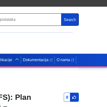
Search
likacije
Dokumentacija
O nama
S): Plan
0
a –