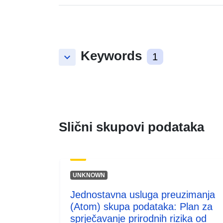
Keywords
keyboard_arrow_down
1
Slični skupovi podataka
UNKNOWN
Jednostavna usluga preuzimanja
(Atom) skupa podataka: Plan za
sprječavanje prirodnih rizika od