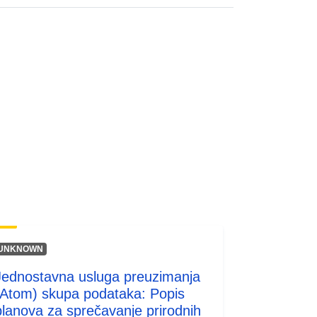
codelist/SpatialDataServiceType/do
wnlo...
UNKNOWN
Jednostavna usluga preuzimanja
(Atom) skupa podataka: Popis
planova za sprečavanje prirodnih