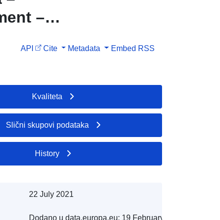
ment –
API
Cite
Metadata
Embed
RSS
Kvaliteta
Slični skupovi podataka
History
22 July 2021
Dodano u data.europa.eu:
19 February