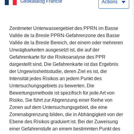
Geokatalog Francie
PPRN im Basse Vallée de
Actions
la Bresle
Zentimeter Unterwassergebiet des PPRN im Basse
Vallée de la Bresle PPRN-Gefahrenzone des Basse
Vallée de la Bresle Bereich, der einem oder mehreren
Unwägbarkeiten ausgesetzt ist, die auf der
Gefahrenkarte für die Risikoanalyse des PPR
dargestellt sind. Die Gefahrenkarte ist das Ergebnis
der Ungewissheitsstudie, deren Ziel es ist, die
Intensität jedes Risikos an jedem Punkt des
Untersuchungsgebiets zu bewerten. Die
Bewertungsmethode ist spezifisch für jede Art von
Risiko. Sie führt zur Abgrenzung einer Reihe von
Zonen auf dem Untersuchungsgebiet, die eine
Zonenabgrenzung bilden, die in Abhängigkeit von der
Ebene des Risikos graduiert ist. Bei der Zuweisung
einer Gefahrenstufe an einem bestimmten Punkt des