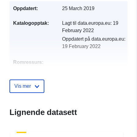
Oppdatert:
25 March 2019
Katalogopptak:
Lagt til data.europa.eu:
19
February 2022
Oppdatert på data.europa.eu:
19 February 2022
Romressurs:
Identifikatorer:
http://descartes-dev.cete-
mediterranee.i2/service/fr-
Vis mer
120066022-atom-
22b07160-3762-4fe0-b4f8-
4234a4fe8760
Lignende datasett
uriRef:
http://data.europa.eu/88u/dataset/fr
120066022-srv-c7ba8616-c1bf-
491f-866d-ce2c3f2530af