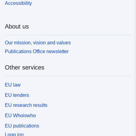
Accessibility
Quellendaten sind nicht von dieser Objektklasse
betroffen, sondern von einem anderen Standard, der
sich mit der Kenntnis von Gefahren befasst.Einige
About us
Bereiche des Untersuchungsumfangs gelten als „Null-
oder unbedeutende Gefahrenzonen“. Dies sind die
Bereiche, in denen das Risiko untersucht wurde und Null
Our mission, vision and values
ist. Diese Bereiche sind nicht in der Objektklasse
Publications Office newsletter
enthalten und müssen nicht als Gefahrenbereiche
dargestellt werden. Bei natürlichen PPR kann die
Other services
regulatorische Zonenabgrenzung jedoch bestimmte
Bereiche, die nicht der Gefahr ausgesetzt sind, als
Verschreibungszone einstufen.
EU law
EU tenders
EU research results
EU Whoiswho
EU publications
Logg inn