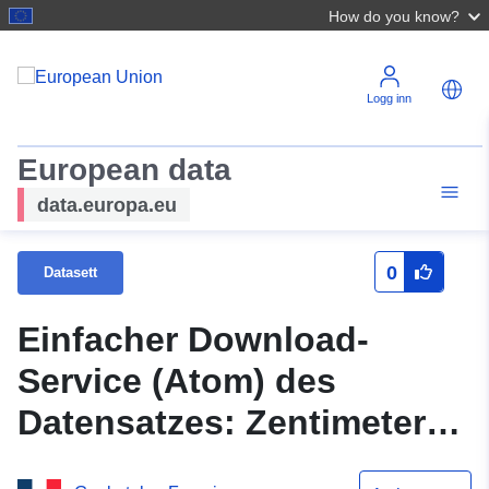
How do you know?
Logg inn
European data
data.europa.eu
0
Datasett
Einfacher Download-
Service (Atom) des
Datensatzes: Zentimeter
Unterwassergebiet des