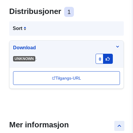
Distribusjoner
1
Sort
Download
-
UNKNOWN
0
Tilgangs-URL
Mer informasjon
keyboard_arrow_up