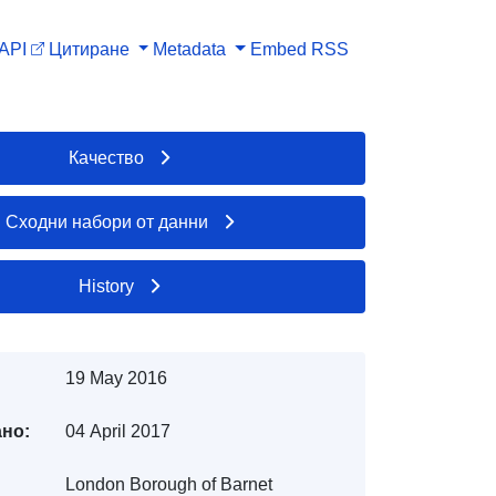
API
Цитиране
Metadata
Embed
RSS
Качество
Сходни набори от данни
History
19 May 2016
но:
04 April 2017
London Borough of Barnet