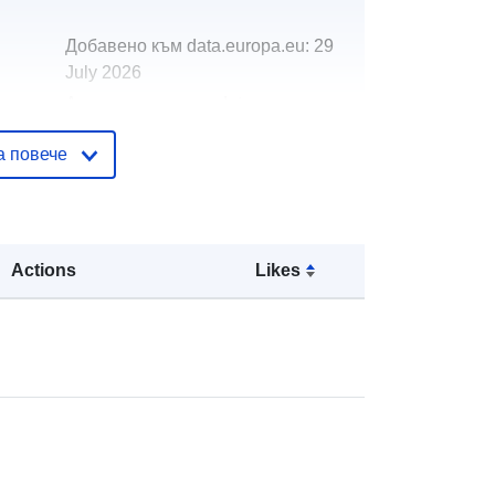
Добавено към data.europa.eu:
29
July 2026
Актуализирана на data.europa.eu:
30 July 2026
а повече
http://data.europa.eu/88u/dataset/fre
edom-of-information-performance-
2016-172
Actions
Likes