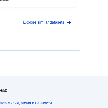
ebsite.
arrow_forward
Explore similar datasets
нас
ата мисия, визия и ценности