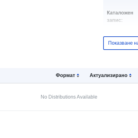
Каталожен
запис:
Показване н
uriRef:
Формат
Актуализирано
No Distributions Available