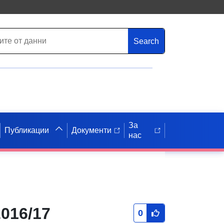
Search
За
Публикации
Документи
нас
2016/17
0