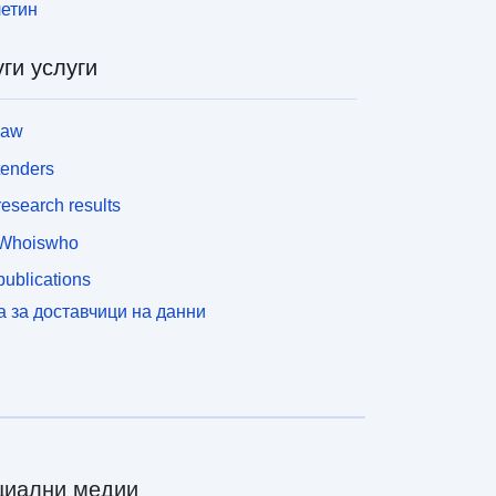
етин
ги услуги
law
tenders
esearch results
Whoiswho
ublications
а за доставчици на данни
циални медии