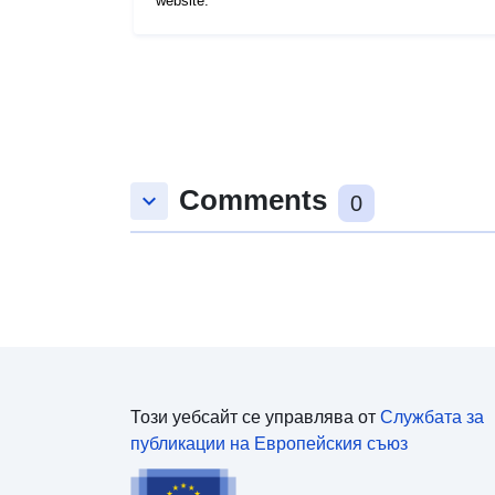
website.
Comments
keyboard_arrow_down
0
Този уебсайт се управлява от
Службата за
публикации на Европейския съюз