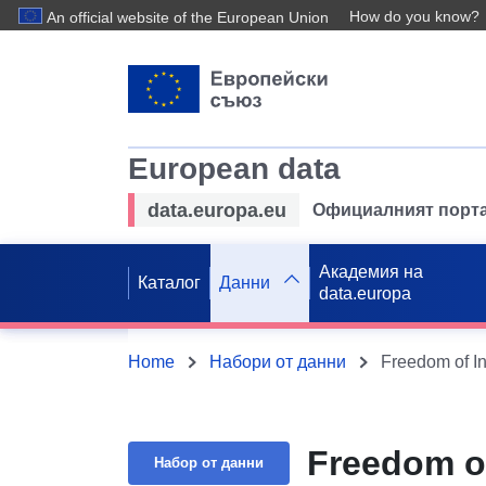
How do you know?
An official website of the European Union
European data
data.europa.eu
Официалният порта
Академия на
Каталог
Данни
data.europa
Home
Набори от данни
Freedom of I
Freedom of
Набор от данни