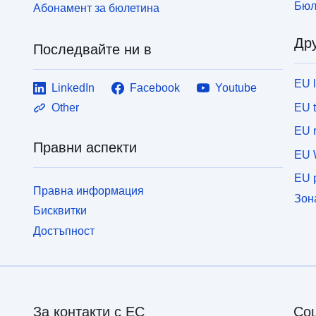
Бюл
Абонамент за бюлетина
Дру
Последвайте ни в
EU 
LinkedIn
Facebook
Youtube
EU 
Other
EU r
Правни аспекти
EU 
EU p
Правна информация
Зон
Бисквитки
Достъпност
За контакти с ЕС
Со