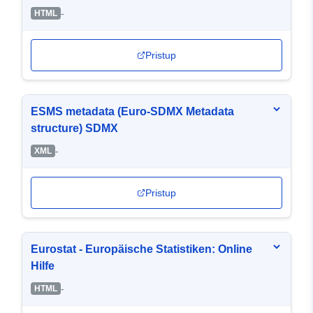
-
HTML
Pristup
ESMS metadata (Euro-SDMX Metadata
structure) SDMX
-
XML
Pristup
Eurostat - Europäische Statistiken: Online
Hilfe
-
HTML