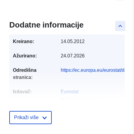
Dodatne informacije
keyboard_arrow_up
Kreirano:
14.05.2012
Ažurirano:
24.07.2026
Odredišna
https://ec.europa.eu/eurostat/dat
stranica:
Izdavač:
Eurostat
Početna stranica:
https://commission.europa.eu/abou
and-executive-agencies/euros...
Prikaži više
Kontaktna točka:
Telefon:
tel:+352430136789