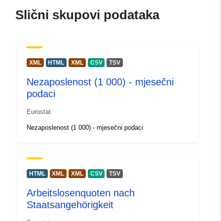
Adresa:
Joseph Bech building, 5 
Slični skupovi podataka
Alphonse Weicker, L-2721 Luxem
URL:
http://ec.europa.eu/eurostat/help/s
XML
HTML
XML
CSV
TSV
Kataloški
Dodano u data.europa.eu:
28 July
Nezaposlenost (1 000) - mjesečni
registar:
Ažurirano na temelju podataka.eu
podaci
28 July 2026
Eurostat
Prostorni resurs:
Sweden
Nezaposlenost (1 000) - mjesečni podaci
Ireland
Latvia
Croatia
Montenegro
HTML
XML
XML
CSV
TSV
Malta
Arbeitslosenquoten nach
Germany
Staatsangehörigkeit
Czechia
Luxembourg