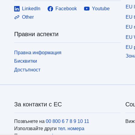
EU 
LinkedIn
Facebook
Youtube
EU 
Other
EU r
Правни аспекти
EU 
EU p
Правна информация
Зон
Бисквитки
Достъпност
За контакти с ЕС
Со
Позвънете на
00 800 6 7 8 9 10 11
Виж
Използвайте други
тел. номера