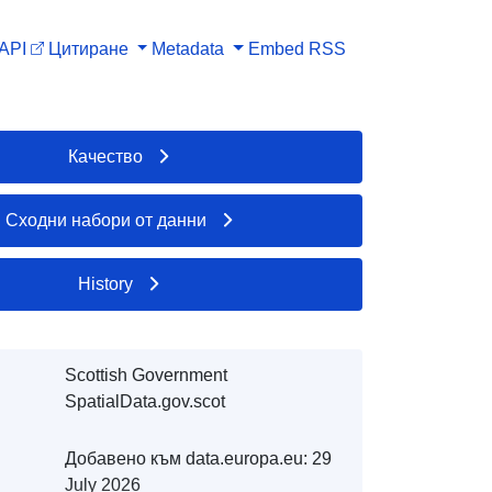
API
Цитиране
Metadata
Embed
RSS
Качество
Сходни набори от данни
History
Scottish Government
SpatialData.gov.scot
Добавено към data.europa.eu:
29
July 2026