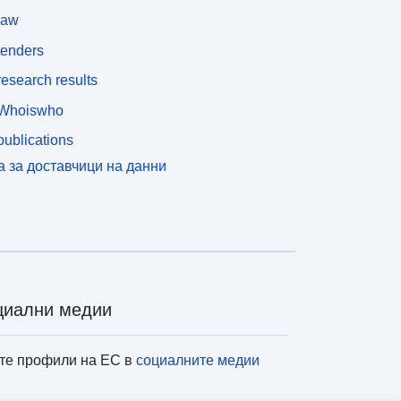
law
tenders
esearch results
Whoiswho
ublications
а за доставчици на данни
циални медии
те профили на ЕС в
социалните медии