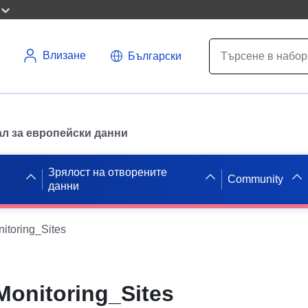
Влизане
Български
л за европейски данни
Зрялост на отворените
Community
данни
toring_Sites
onitoring_Sites