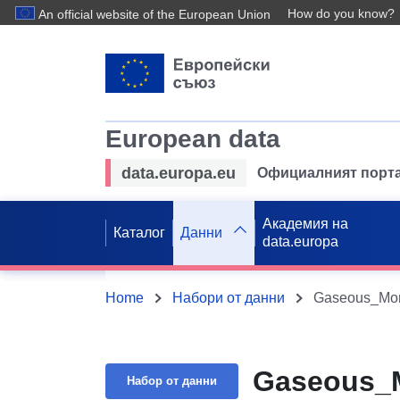
How do you know?
An official website of the European Union
European data
data.europa.eu
Официалният порта
Академия на
Каталог
Данни
data.europa
Home
Набори от данни
Gaseous_Moni
Gaseous_M
Набор от данни