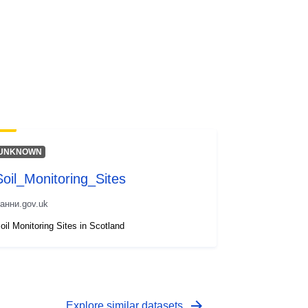
UNKNOWN
Soil_Monitoring_Sites
анни.gov.uk
oil Monitoring Sites in Scotland
arrow_forward
Explore similar datasets