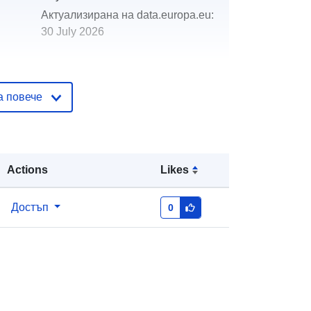
Актуализирана на data.europa.eu:
30 July 2026
http://data.europa.eu/88u/dataset/ga
seous_monitoring_sites
а повече
Actions
Likes
Достъп
0