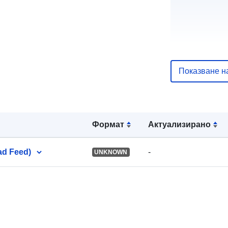
uriRef:
Показване н
Формат
Актуализирано
ad Feed)
-
UNKNOWN