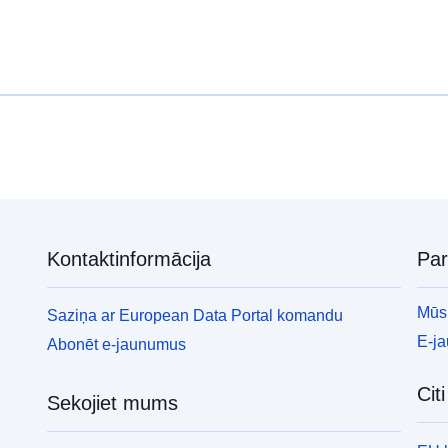
Kontaktinformācija
Pa
Mūsu
Saziņa ar European Data Portal komandu
E-j
Abonēt e-jaunumus
Cit
Sekojiet mums