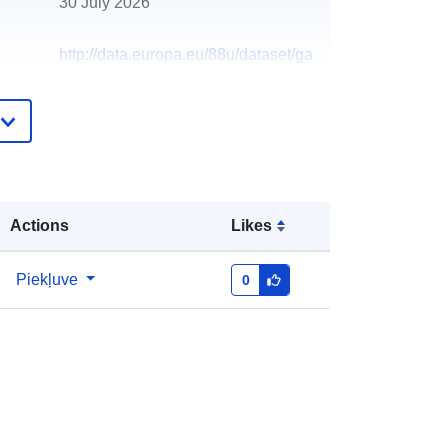
30 July 2026
http://data.europa.eu/88u/dataset/ga
seous_monitoring_sites
Actions
Likes
Piekļuve
0