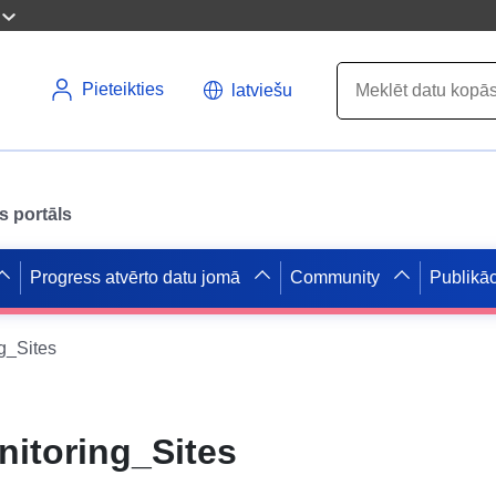
Pieteikties
latviešu
s portāls
Progress atvērto datu jomā
Community
Publikāc
g_Sites
itoring_Sites