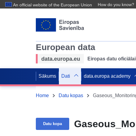
How do you know?
An official website of the European Union
European data
data.europa.eu
Eiropas datu oficiālai
Sākums
Dati
data.europa academy
Home
Datu kopas
Gaseous_Monitorin
Gaseous_Mon
Datu kopa