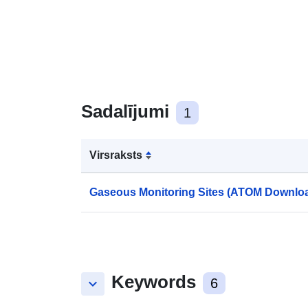
Sadalījumi
1
Virsraksts
Gaseous Monitoring Sites (ATOM Downlo
Keywords
keyboard_arrow_down
6