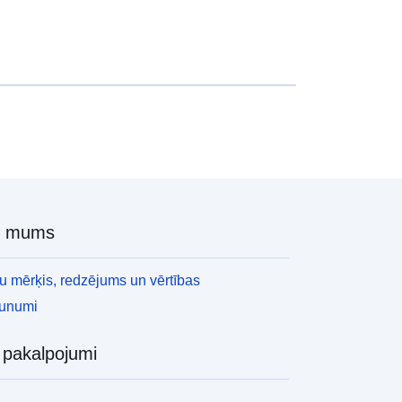
r mums
 mērķis, redzējums un vērtības
aunumi
i pakalpojumi