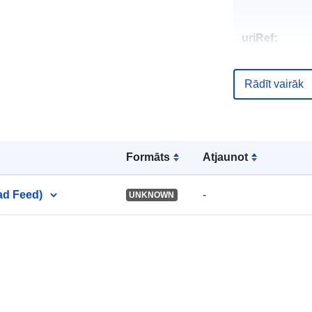
uriRef:
Rādīt vairāk
Formāts
Atjaunot
ad Feed)
-
UNKNOWN