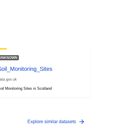
UNKNOWN
Soil_Monitoring_Sites
ata.gov.uk
oil Monitoring Sites in Scotland
arrow_forward
Explore similar datasets