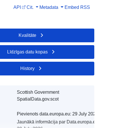
API
Cit.
Metadata
Embed
RSS
Kvalitāte
Līdzīgas datu kopas
History
Scottish Government
SpatialData.gov.scot
Pievienots data.europa.eu:
29 July 2026
Jaunākā informācija par Data.europa.eu: