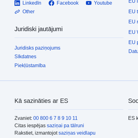
EU 
LinkedIn
Facebook
Youtube
EU 
Other
EU r
Juridiski jautājumi
EU 
EU p
Juridisks paziņojums
Datu
Sīkdatnes
Piekļūstamība
Kā sazināties ar ES
Soc
Zvaniet:
00 800 6 7 8 9 10 11
ES 
Citas iespējas
saziņai pa tālruni
Rakstiet, izmantojot
saziņas veidlapu