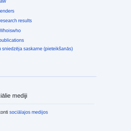
law
tenders
esearch results
Whoiswho
ublications
 sniedzēja saskarne (pieteikšanās)
iālie mediji
konti
sociālajos medijos