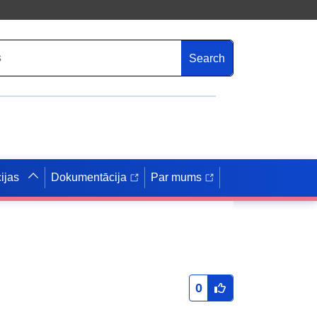
Search
ijas
Dokumentācija
Par mums
0