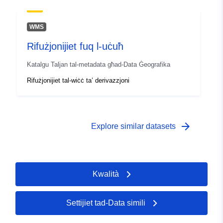
WMS
Rifużjonijiet fuq l-uċuħ
Katalgu Taljan tal-metadata għad-Data Ġeografika
Rifużjonijiet tal-wiċċ ta’ derivazzjoni
arrow_forward
Explore similar datasets
Kwalità
Settijiet tad-Data simili