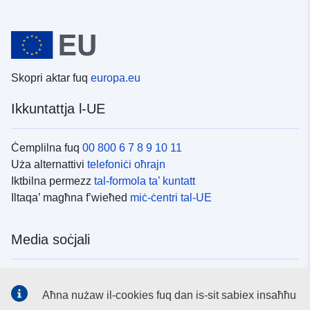
Skopri aktar fuq
europa.eu
Ikkuntattja l-UE
Ċemplilna fuq
00 800 6 7 8 9 10 11
Uża alternattivi
telefoniċi oħrajn
Iktbilna permezz
tal-formola ta’ kuntatt
Iltaqa’ magħna f’wieħed
miċ-ċentri tal-UE
Media soċjali
Fittex mezzi
tal-media soċjali tal-UE
Aħna nużaw il-cookies fuq dan is-sit sabiex insaħħu