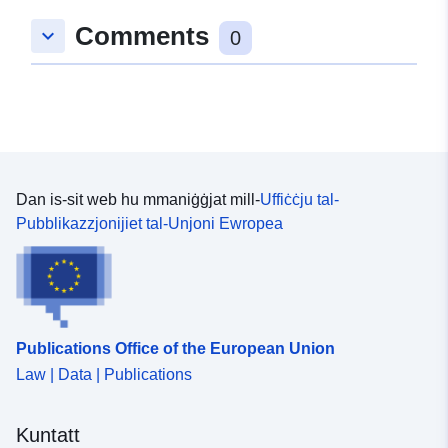
Comments
keyboard_arrow_down
0
Dan is-sit web hu mmaniġġjat mill-
Uffiċċju tal-
Pubblikazzjonijiet tal-Unjoni Ewropea
Publications Office of the European Union
Law | Data | Publications
Kuntatt