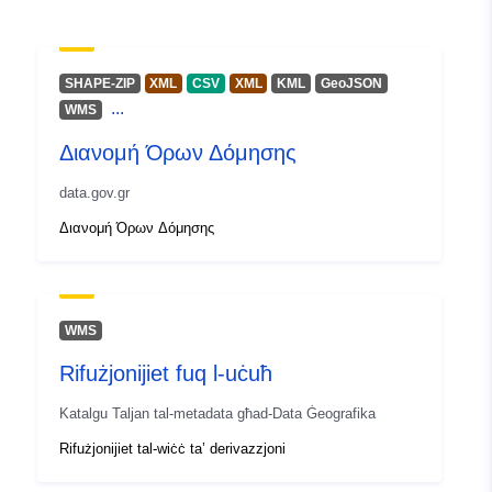
SHAPE-ZIP
XML
CSV
XML
KML
GeoJSON
...
WMS
Διανομή Όρων Δόμησης
data.gov.gr
Διανομή Όρων Δόμησης
WMS
Rifużjonijiet fuq l-uċuħ
Katalgu Taljan tal-metadata għad-Data Ġeografika
Rifużjonijiet tal-wiċċ ta’ derivazzjoni