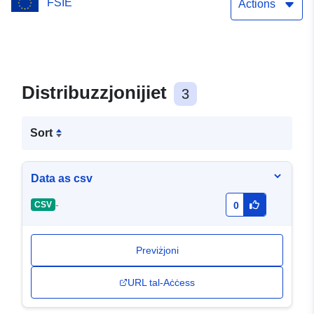
FSIE
Actions
Distribuzzjonijiet
3
Sort
Data as csv
-
CSV
0
Previżjoni
URL tal-Aċċess