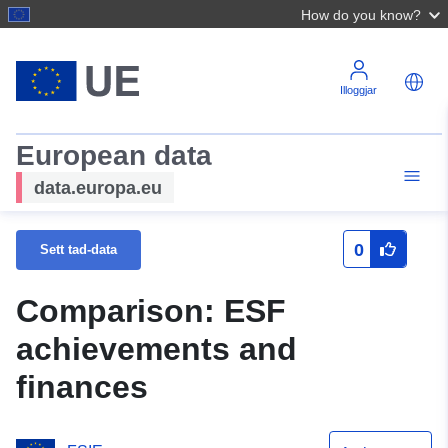
How do you know?
Illoggjar
European data
data.europa.eu
0
Sett tad-data
Comparison: ESF
achievements and
finances