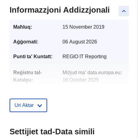
Informazzjoni Addizzjonali
keyboard_arrow_up
Maħluq:
15 November 2019
Aġġornati:
06 August 2026
Punti ta' Kuntatt:
REGIO IT Reporting
Reġistru tal-
Miżjud ma’ data.europa.eu:
Katalgu:
16 October 2025
Aġġornat fuq data.europa.eu:
07 August 2026
Uri Aktar
uriRef:
http://data.europa.eu/88u/dataset/
2ngg
Settijiet tad-Data simili