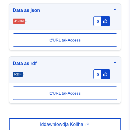
Data as json
-
JSON
0
URL tal-Aċċess
Data as rdf
-
RDF
0
URL tal-Aċċess
Iddawnlowdja Kollha