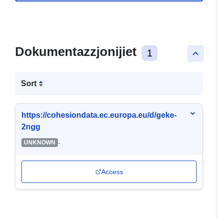
Dokumentazzjonijiet
1
keyboard_arrow_up
Sort
https://cohesiondata.ec.europa.eu/d/geke-
2ngg
-
UNKNOWN
Aċċess