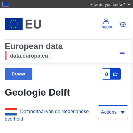
How do you know?
Inloggen
European data
data.europa.eu
0
Dataset
Geologie Delft
Dataportaal van de Nederlandse
Actions
overheid