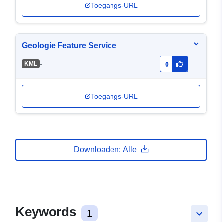
Toegangs-URL
Geologie Feature Service
-
KML
0
Toegangs-URL
Downloaden: Alle
Keywords
1
keyboard_arrow_down