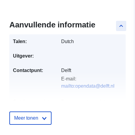
Aanvullende informatie
keyboard_arrow_up
Talen:
Dutch
Uitgever:
Contactpunt:
Delft
E-mail:
mailto:opendata@delft.nl
Catalogusregister
Toegevoegd aan data.europa.eu:
:
28 July 2026
Bijgewerkt op data.europa.eu:
29
Meer tonen
July 2026