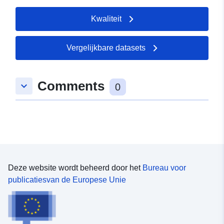
uriRef:
http://data.europa.eu/88u/dataset/
Kwaliteit
delft
Opbouwfrequenti
unknown
Vergelijkbare datasets
e:
Comments
keyboard_arrow_down
0
Deze website wordt beheerd door het
Bureau voor
publicatiesvan de Europese Unie