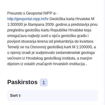
Preuzeto s Geoportal NIPP-a -
http://geoportal.nipp.hr/hr
Geološka karta Hrvatske M
1:300000 je štampana 2009. godine,a predstavlja prvu
preglednu geološku kartu Republike Hrvatske koja
omogućava najbolji uvid u opću geološku građu i
povijest stvaranja terena od prekambrija do kvartara.
Temelji se na Osnovnoj geološkoj karti M 1:100000, a
u njenoj izradi je sudjelovalo sedamdesetak geologa
većinom iz Hrvatskog geološkog instituta, a manjim
dijelom iz ostalih značajnih hrvatskih institucija .
Paskirstos
1
Sort