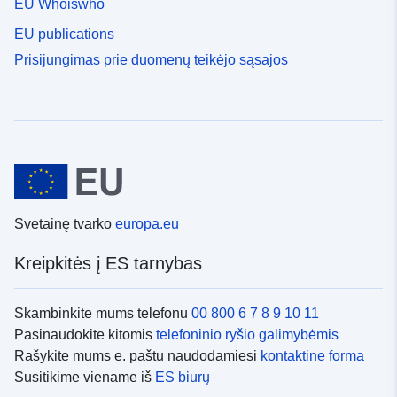
EU Whoiswho
EU publications
Prisijungimas prie duomenų teikėjo sąsajos
Svetainę tvarko
europa.eu
Kreipkitės į ES tarnybas
Skambinkite mums telefonu
00 800 6 7 8 9 10 11
Pasinaudokite kitomis
telefoninio ryšio galimybėmis
Rašykite mums e. paštu naudodamiesi
kontaktine forma
Susitikime viename iš
ES biurų