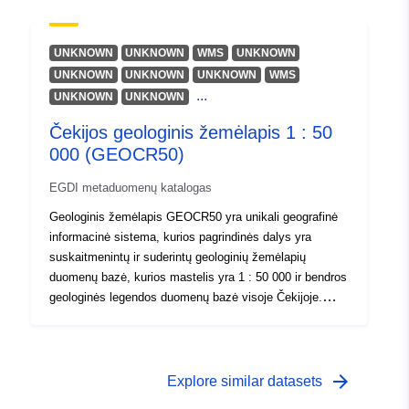
procesai; geologinių vienetų ribos; rekomendaciniai
lygiai; struktūriniai elementai; požeminių vienetų
izolinijos; geologiniai takai; stebėjimo ir matavimo
UNKNOWN
UNKNOWN
WMS
UNKNOWN
taškai; Ištekliai ir perspektyvos.
UNKNOWN
UNKNOWN
UNKNOWN
WMS
...
UNKNOWN
UNKNOWN
Čekijos geologinis žemėlapis 1 : 50
000 (GEOCR50)
EGDI metaduomenų katalogas
Geologinis žemėlapis GEOCR50 yra unikali geografinė
informacinė sistema, kurios pagrindinės dalys yra
suskaitmenintų ir suderintų geologinių žemėlapių
duomenų bazė, kurios mastelis yra 1 : 50 000 ir bendros
geologinės legendos duomenų bazė visoje Čekijoje.
Šioje legendoje yra 4 pagrindinės informacijos rūšys:
chronostratigrafiniai vienetai (klasifikacija), regioniniai
vienetai (klasifikacija), uolienų litologinis aprašymas ir
litostratigrafiniai vienetai (klasifikacija). GeoCR50 sudaro
arrow_forward
Explore similar datasets
daugiau kaip 260 000 kartografuotų geologinių vienetų iš