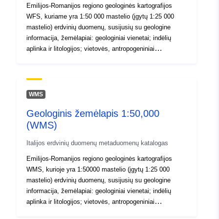
Emilijos-Romanijos regiono geologinės kartografijos
WFS, kuriame yra 1:50 000 mastelio (įgytų 1:25 000
mastelio) erdvinių duomenų, susijusių su geologine
informacija, žemėlapiai: geologiniai vienetai; indėlių
aplinka ir litologijos; vietovės, antropogeniniai
geomorfologiniai taškai ir linijos; specialūs geologiniai
procesai; geologinių vienetų ribos; rekomendaciniai
lygiai; struktūriniai elementai; požeminių vienetų
izolinijos; geologiniai takai; stebėjimo ir matavimo
WMS
taškai; Ištekliai ir perspektyvos.
Geologinis žemėlapis 1:50,000
(WMS)
Italijos erdvinių duomenų metaduomenų katalogas
Emilijos-Romanijos regiono geologinės kartografijos
WMS, kurioje yra 1:50000 mastelio (įgytų 1:25 000
mastelio) erdvinių duomenų, susijusių su geologine
informacija, žemėlapiai: geologiniai vienetai; indėlių
aplinka ir litologijos; vietovės, antropogeniniai
geomorfologiniai taškai ir linijos; specialūs geologiniai