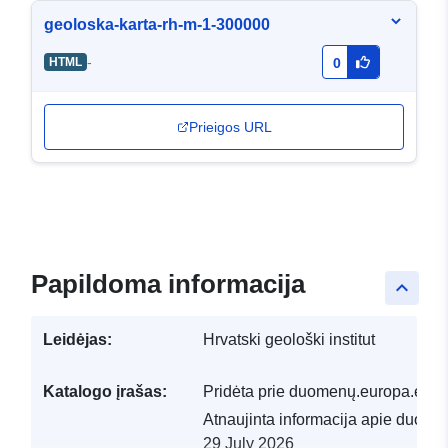
geoloska-karta-rh-m-1-300000
-
HTML
0
Prieigos URL
Papildoma informacija
keyboard_arrow_up
Leidėjas:
Hrvatski geološki institut
Katalogo įrašas:
Pridėta prie duomenų.europa.eu:
2
Atnaujinta informacija apie duome
29 July 2026