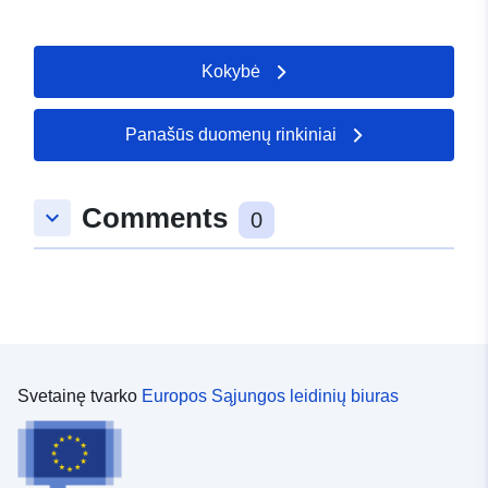
visos Čekijos teritorijos.
Kokybė
Panašūs duomenų rinkiniai
Comments
keyboard_arrow_down
0
Svetainę tvarko
Europos Sąjungos leidinių biuras