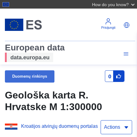
How do you know?
Prisijungti
European data
data.europa.eu
0
Duomenų rinkinys
Geološka karta R.
Hrvatske M 1:300000
Kroatijos atvirųjų duomenų portalas
Actions