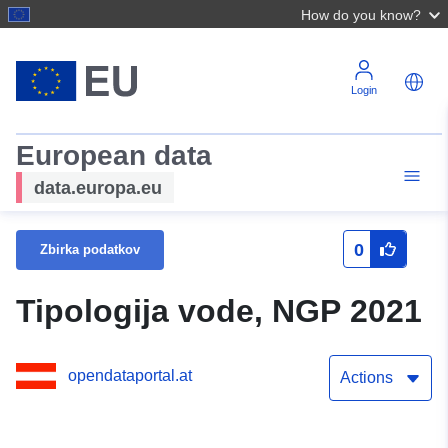
How do you know?
Login
European data
data.europa.eu
0
Zbirka podatkov
Tipologija vode, NGP 2021
opendataportal.at
Actions