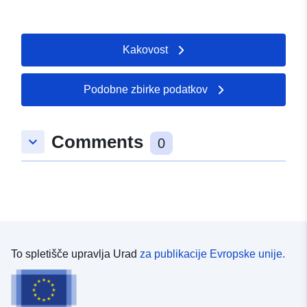
Kakovost
Podobne zbirke podatkov
Comments
keyboard_arrow_down
0
To spletišče upravlja Urad
za publikacije Evropske unije.