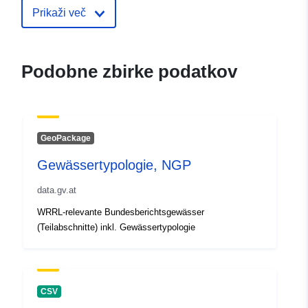
Prikaži več
uriRef:
http://data.europa.eu/88u/datase
Podobne zbirke podatkov
GeoPackage
Gewässertypologie, NGP
data.gv.at
WRRL-relevante Bundesberichtsgewässer
(Teilabschnitte) inkl. Gewässertypologie
CSV