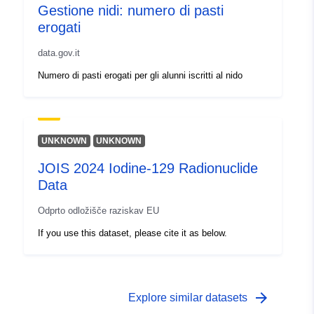
Gestione nidi: numero di pasti
erogati
data.gov.it
Numero di pasti erogati per gli alunni iscritti al nido
UNKNOWN
UNKNOWN
JOIS 2024 Iodine-129 Radionuclide
Data
Odprto odložišče raziskav EU
If you use this dataset, please cite it as below.
arrow_forward
Explore similar datasets