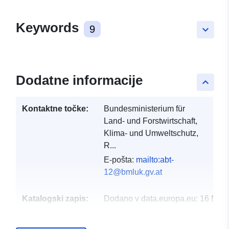
Keywords
9
keyboard_arrow_down
Dodatne informacije
keyboard_arrow_up
Kontaktne točke:
Bundesministerium für
Land- und Forstwirtschaft,
Klima- und Umweltschutz,
R...
E-pošta:
mailto:abt-
12@bmluk.gv.at
Katalogski zapis:
Dodano v data.europa.eu:
16 May
Posodobljeno na spletišču Data.e
05 March 2026