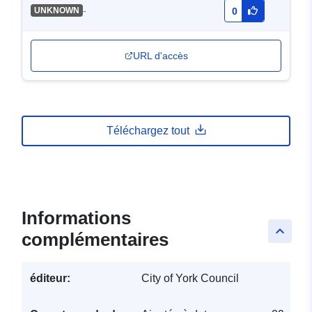
-
UNKNOWN
0
URL d'accès
Téléchargez tout
Informations
keyboard_arrow_up
complémentaires
éditeur:
City of York Council