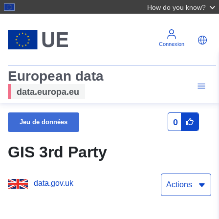
How do you know?
Connexion
European data
data.europa.eu
0
Jeu de données
GIS 3rd Party
data.gov.uk
Actions