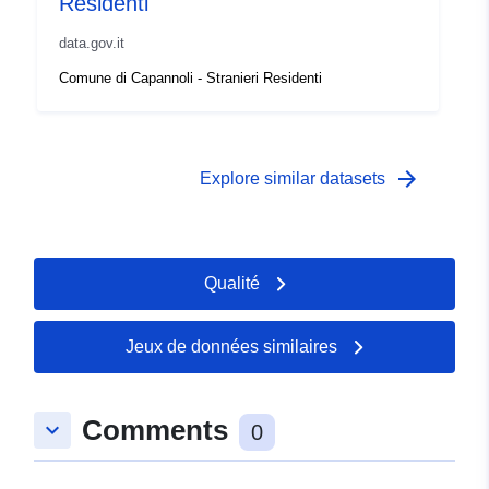
Residenti
data.gov.it
Comune di Capannoli - Stranieri Residenti
arrow_forward
Explore similar datasets
Qualité
Jeux de données similaires
Comments
keyboard_arrow_down
0