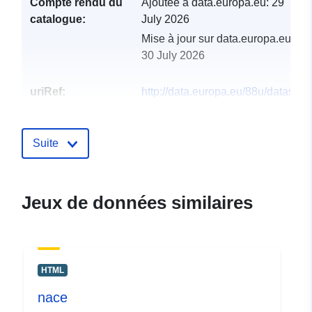
Compte rendu du
Ajoutée à data.europa.eu:
29
catalogue:
July 2026
Mise à jour sur data.europa.eu:
30 July 2026
uriRef:
http://data.europa.eu/88u/dataset/g
3rd-party
Suite
Jeux de données similaires
HTML
nace