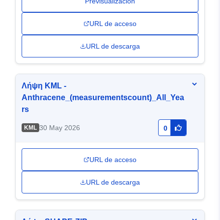
Previsualización
URL de acceso
URL de descarga
Λήψη KML -
Anthracene_(measurementscount)_All_Yea
rs
30 May 2026
KML
0
URL de acceso
URL de descarga