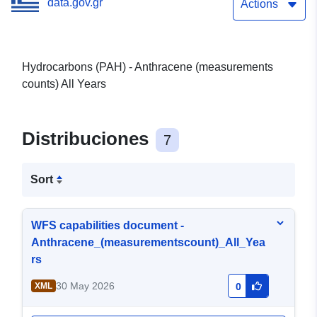
data.gov.gr
Actions
Hydrocarbons (PAH) - Anthracene (measurements
counts) All Years
Distribuciones
7
Sort
WFS capabilities document -
Anthracene_(measurementscount)_All_Yea
rs
30 May 2026
XML
0