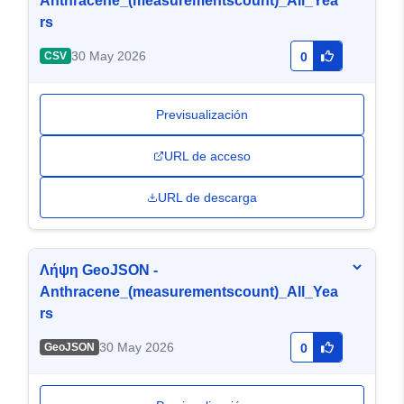
Anthracene_(measurementscount)_All_Yea
rs
30 May 2026
CSV
0
Previsualización
URL de acceso
URL de descarga
Λήψη GeoJSON -
Anthracene_(measurementscount)_All_Yea
rs
30 May 2026
GeoJSON
0