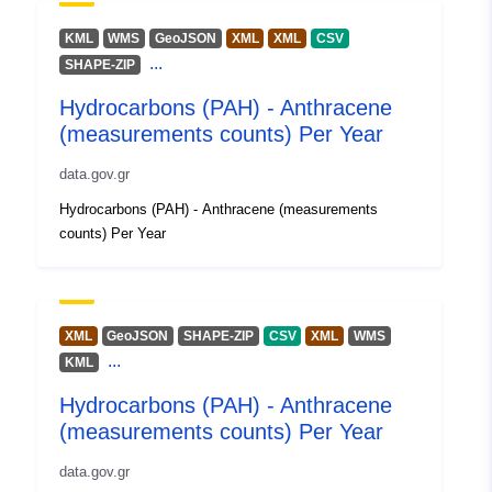
Tipo:
Point
KML
WMS
GeoJSON
XML
XML
CSV
...
SHAPE-ZIP
Identificadores:
gis-hcmr-wms-anthracene_-
Hydrocarbons (PAH) - Anthracene
measurementscount-
(measurements counts) Per Year
_all_years
data.gov.gr
uriRef:
http://data.europa.eu/88u/dataset/g
Hydrocarbons (PAH) - Anthracene (measurements
hcmr-wms-anthracene_-
counts) Per Year
measurementscount-_all_years
Derechos de
public
acceso:
XML
GeoJSON
SHAPE-ZIP
CSV
XML
WMS
...
KML
Cobertura
01 January 1900
Hydrocarbons (PAH) - Anthracene
temporal:
 -
31 December 2099
(measurements counts) Per Year
Tipo:
Geospatial data
data.gov.gr