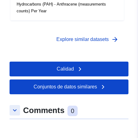
Recurso:
Hydrocarbons (PAH) - Anthracene (measurements
http://publications.europa.eu/resou
counts) Per Year
type/GEOSPATIAL
arrow_forward
Explore similar datasets
Calidad
Conjuntos de datos similares
Comments
keyboard_arrow_down
0