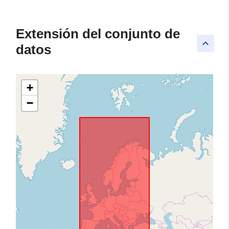
Extensión del conjunto de
keyboard_arrow_up
datos
+
−