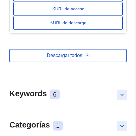
URL de acceso
URL de descarga
Descargar todos
Keywords
6
keyboard_arrow_down
Categorías
1
keyboard_arrow_down