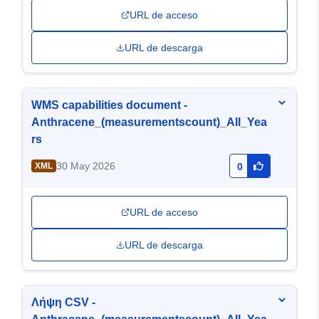
URL de acceso
URL de descarga
WMS capabilities document -
Anthracene_(measurementscount)_All_Yea
rs
30 May 2026
XML
0
URL de acceso
URL de descarga
Λήψη CSV -