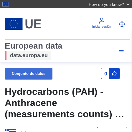
How do you know?
Iniciar sesión
European data
data.europa.eu
0
Conjunto de datos
Hydrocarbons (PAH) -
Anthracene
(measurements counts) All
Years