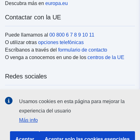
Descubra más en
europa.eu
Contactar con la UE
Puede llamarnos al
00 800 6 7 8 9 10 11
O utilizar otras
opciones telefónicas
Escríbanos a través del
formulario de contacto
O venga a conocernos en uno de los
centros de la UE
Redes sociales
Buscar los canales de la UE en las
redes sociales
Usamos cookies en esta página para mejorar la
experiencia del usuario
Instituciones y organismos de la UE
Más info
Buscar todas las instituciones y órganos de la UE
Aceptar
Aceptar solo las cookies esenciales