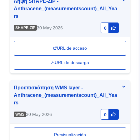
Λήψη SHAPE-ZIP -
Anthracene_(measurementscount)_All_Yea
rs
30 May 2026
SHAPE-ZIP
0
URL de acceso
URL de descarga
Προεπισκόπηση WMS layer -
Anthracene_(measurementscount)_All_Yea
rs
30 May 2026
WMS
0
Previsualización