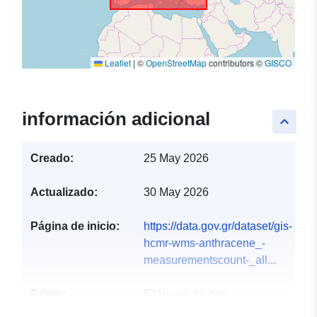
Leaflet
|
©
OpenStreetMap
contributors ©
GISCO
información adicional
keyboard_arrow_up
Creado:
25 May 2026
Actualizado:
30 May 2026
Página de inicio:
https://data.gov.gr/dataset/gis-
hcmr-wms-anthracene_-
measurementscount-_all...
Editor:
Ελληνικό Κέντρο
Θαλασσίων Ερευνών