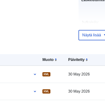
Julkaisija:
Näytä lisää
Luetteloluett
koskeva rekis
Muoto
Päivitetty
30 May 2026
XML
Alueellinen:
30 May 2026
XML