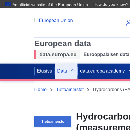
How do you know?
An official website of the European Union
European data
data.europa.eu
Eurooppalaisen datan 
Etusivu
Data
data.europa academy
Home
Tietoaineistot
Hydrocarbons (PA
Hydrocarbon
Tietoaineisto
(measuremen