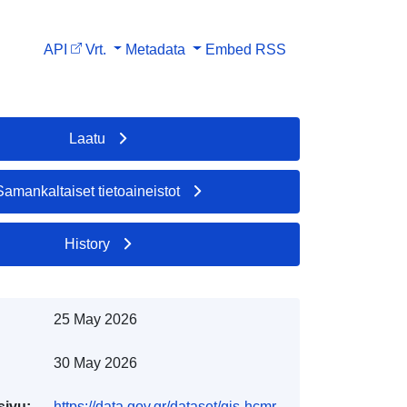
API
Vrt.
Metadata
Embed
RSS
Laatu
Samankaltaiset tietoaineistot
History
25 May 2026
30 May 2026
sivu:
https://data.gov.gr/dataset/gis-hcmr-