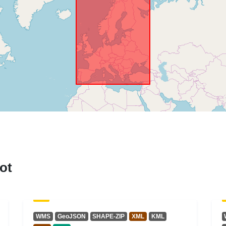
ot
WMS
GeoJSON
SHAPE-ZIP
XML
KML