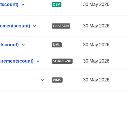
tscount)
30 May 2026
CSV
Tunnisteet:
ementscount)
30 May 2026
GeoJSON
uriRef:
tscount)
30 May 2026
KML
urementscount)
30 May 2026
SHAPE-ZIP
Käyttöoikeud
30 May 2026
WMS
Ajallinen
kattavuus:
Tyyppi: