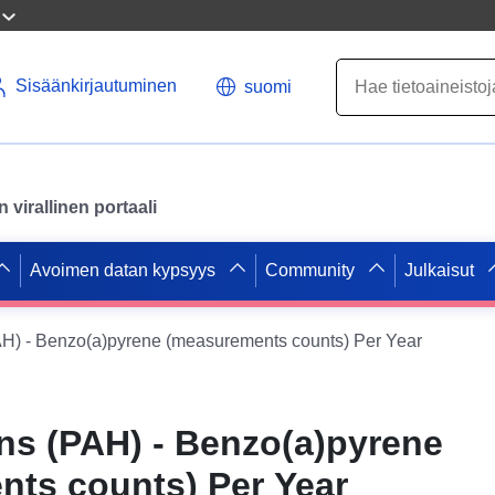
Sisäänkirjautuminen
suomi
virallinen portaali
Avoimen datan kypsyys
Community
Julkaisut
H) - Benzo(a)pyrene (measurements counts) Per Year
s (PAH) - Benzo(a)pyrene
ts counts) Per Year