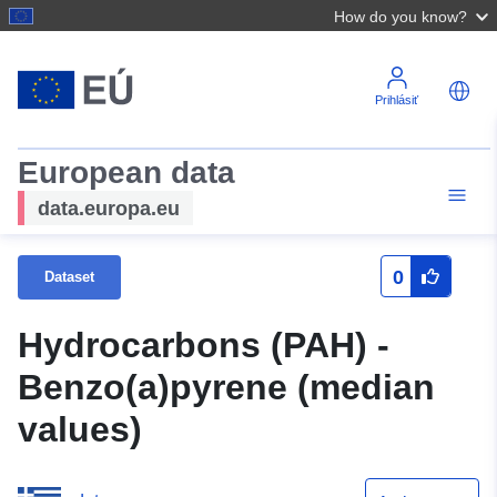
How do you know?
Prihlásiť
European data
data.europa.eu
0
Dataset
Hydrocarbons (PAH) -
Benzo(a)pyrene (median
values)