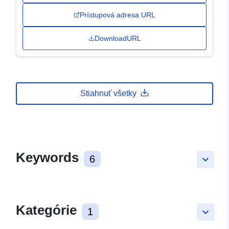
Prístupová adresa URL
DownloadURL
Stiahnuť všetky
Keywords
6
keyboard_arrow_down
Kategórie
1
keyboard_arrow_down