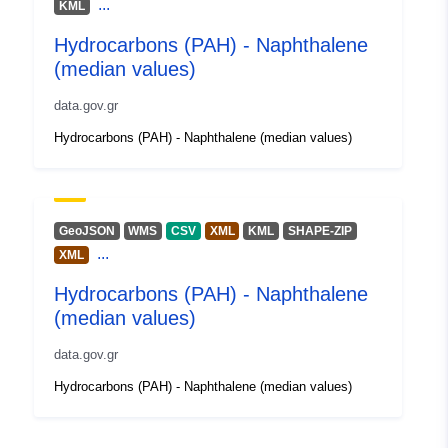
uriRef:
http://data.europa.eu/88u/dataset
...
KML
benzo_a_pyrene_concentration_m
Hydrocarbons (PAH) - Naphthalene
(median values)
Prístupové práva:
public
data.gov.gr
Časové pokrytie:
01 January 1900
Hydrocarbons (PAH) - Naphthalene (median values)
 -
31 December 2099
Typ:
Geospatial data
GeoJSON
WMS
CSV
Zdroj:
XML
KML
SHAPE-ZIP
...
XML
http://publications.europa.eu/resou
type/GEOSPATIAL
Hydrocarbons (PAH) - Naphthalene
(median values)
data.gov.gr
Hydrocarbons (PAH) - Naphthalene (median values)