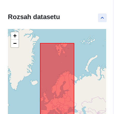
Rozsah datasetu
keyboard_arrow_up
+
−