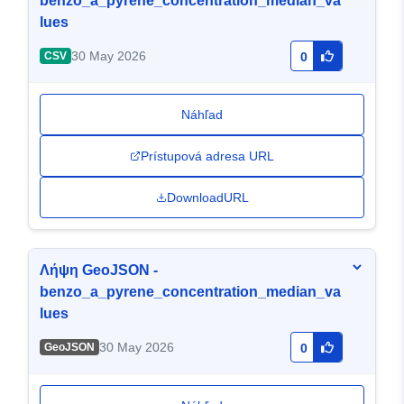
benzo_a_pyrene_concentration_median_va
lues
30 May 2026
CSV
0
Náhľad
Prístupová adresa URL
DownloadURL
Λήψη GeoJSON -
benzo_a_pyrene_concentration_median_va
lues
30 May 2026
GeoJSON
0