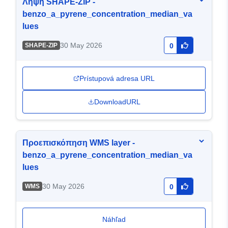
Λήψη SHAPE-ZIP -
benzo_a_pyrene_concentration_median_va
lues
30 May 2026
SHAPE-ZIP
0
Prístupová adresa URL
DownloadURL
Προεπισκόπηση WMS layer -
benzo_a_pyrene_concentration_median_va
lues
30 May 2026
WMS
0
Náhľad