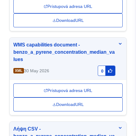
Prístupová adresa URL
DownloadURL
WMS capabilities document -
benzo_a_pyrene_concentration_median_va
lues
30 May 2026
XML
0
Prístupová adresa URL
DownloadURL
Λήψη CSV -