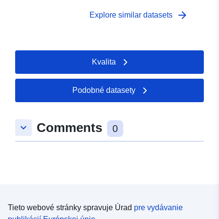
arrow_forward
Explore similar datasets
Kvalita
Podobné datasety
Comments
keyboard_arrow_down
0
Tieto webové stránky spravuje Úrad
pre vydávanie