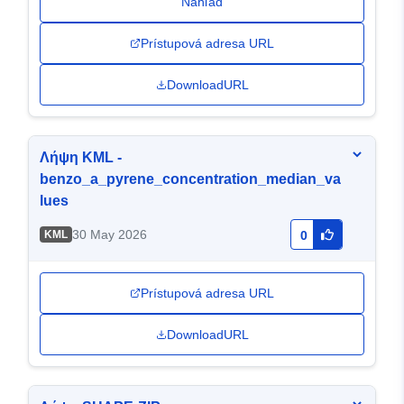
Náhľad
Prístupová adresa URL
DownloadURL
Λήψη KML -
benzo_a_pyrene_concentration_median_va
lues
30 May 2026
KML
0
Prístupová adresa URL
DownloadURL