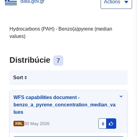
data.gov.gr
Actions
Hydrocarbons (PAH) - Benzo(a)pyrene (median
values)
Distribúcie
7
Sort
WFS capabilities document -
benzo_a_pyrene_concentration_median_va
lues
30 May 2026
XML
0