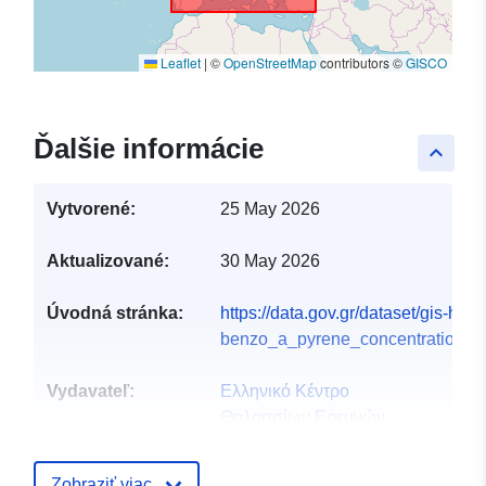
Leaflet
|
©
OpenStreetMap
contributors ©
GISCO
Ďalšie informácie
keyboard_arrow_up
Vytvorené:
25 May 2026
Aktualizované:
30 May 2026
Úvodná stránka:
https://data.gov.gr/dataset/gis-hc
benzo_a_pyrene_concentration_me
Vydavateľ:
Ελληνικό Κέντρο
Θαλασσίων Ερευνών
(ΕΛΚΕΘΕ)
Domovská stránka:
Zobraziť viac