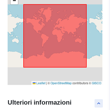
−
Leaflet
|
©
OpenStreetMap
contributors ©
GISCO
Ulteriori informazioni
keyboard_arrow_up