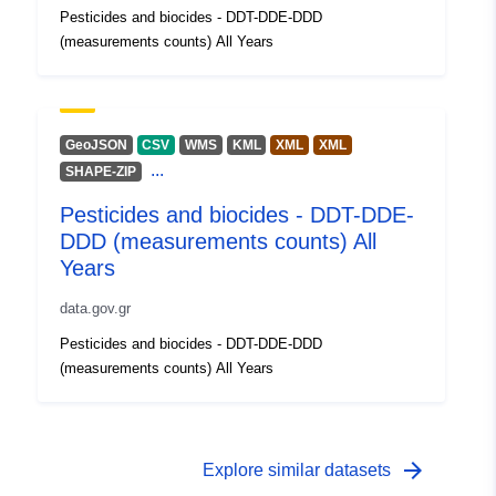
Copertura
01 January 1900
Pesticides and biocides - DDT-DDE-DDD
temporale:
 -
31 December 2099
(measurements counts) All Years
Tipo:
Geospatial data
Risorsa:
GeoJSON
CSV
WMS
KML
XML
XML
http://publications.europa.eu/resou
...
SHAPE-ZIP
type/GEOSPATIAL
Pesticides and biocides - DDT-DDE-
DDD (measurements counts) All
Years
data.gov.gr
Pesticides and biocides - DDT-DDE-DDD
(measurements counts) All Years
arrow_forward
Explore similar datasets