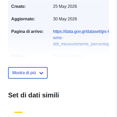
Creato:
25 May 2026
Aggiornato:
30 May 2026
Pagina di arrivo:
https://data.gov.gr/dataset/gis-hcmr
wms-
ddt_measurements_percentages_
Editore:
Ελληνικό Κέντρο
Θαλασσίων Ερευνών
(ΕΛΚΕΘΕ)
Mostra di più
Homepage:
https://www.hcmr.gr/el/
Set di dati simili
Registro del
Aggiunta a data.europa.eu:
28
catalogo:
July 2026
Aggiornato su data.europa.eu:
29 July 2026