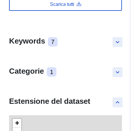
Scarica tutti
Keywords
7
keyboard_arrow_down
Categorie
1
keyboard_arrow_down
Estensione del dataset
keyboard_arrow_up
+