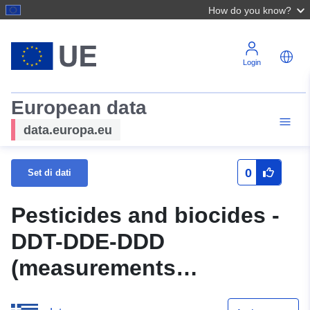
How do you know?
Login
European data
data.europa.eu
0
Set di dati
Pesticides and biocides -
DDT-DDE-DDD
(measurements
percentages)