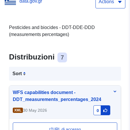
data.gov.gr
Actions
Pesticides and biocides - DDT-DDE-DDD
(measurements percentages)
Distribuzioni
7
Sort
WFS capabilities document -
DDT_measurements_percentages_2024
30 May 2026
XML
0
URL di accesso