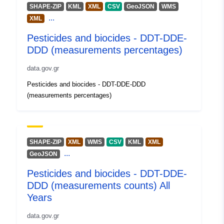
SHAPE-ZIP
KML
XML
CSV
GeoJSON
WMS
...
XML
Spaziale:
Coordinate:
[ [ -180, -90 ], [
-180, 90 ], [ 180, 90 ], [ 180,
Pesticides and biocides - DDT-DDE-
-90 ], [ -180, -90 ] ]
DDD (measurements percentages)
Tipo:
Polygon
data.gov.gr
Coordinate:
0
0
Pesticides and biocides - DDT-DDE-DDD
Tipo:
Point
(measurements percentages)
Identificatori:
gis-hcmr-wms-
ddt_measurements_percentages_
SHAPE-ZIP
XML
WMS
CSV
KML
XML
uriRef:
http://data.europa.eu/88u/dataset/g
...
GeoJSON
hcmr-wms-
Pesticides and biocides - DDT-DDE-
ddt_measurements_percentages_
DDD (measurements counts) All
Years
Diritti di accesso:
public
data.gov.gr