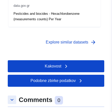
data.gov.gr
Pesticides and biocides - Hexachlorobenzene
(measurements counts) Per Year
arrow_forward
Explore similar datasets
Kakovost
Podobne zbirke podatkov
Comments
keyboard_arrow_down
0