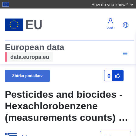
How do you know?
Login
European data
data.europa.eu
0
Zbirka podatkov
Pesticides and biocides -
Hexachlorobenzene
(measurements counts) All
Years