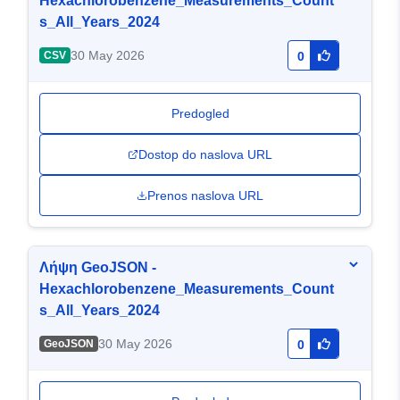
Hexachlorobenzene_Measurements_Count
s_All_Years_2024
30 May 2026
CSV
0
Predogled
Dostop do naslova URL
Prenos naslova URL
Λήψη GeoJSON -
Hexachlorobenzene_Measurements_Count
s_All_Years_2024
30 May 2026
GeoJSON
0