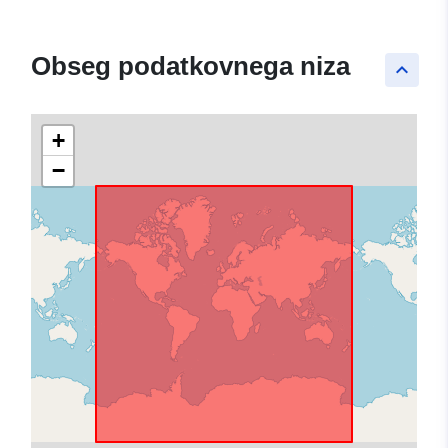
Obseg podatkovnega niza
keyboard_arrow_up
+
−