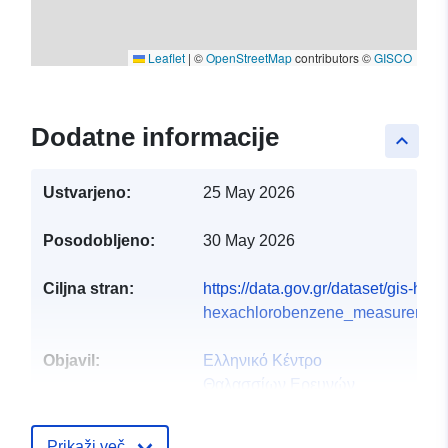
Leaflet
|
©
OpenStreetMap
contributors ©
GISCO
Dodatne informacije
keyboard_arrow_up
Ustvarjeno:
25 May 2026
Posodobljeno:
30 May 2026
Ciljna stran:
https://data.gov.gr/dataset/gis-hc
hexachlorobenzene_measurements
Objavil:
Ελληνικό Κέντρο
Θαλασσίων Ερευνών
(ΕΛΚΕΘΕ)
Domača stran:
Prikaži več