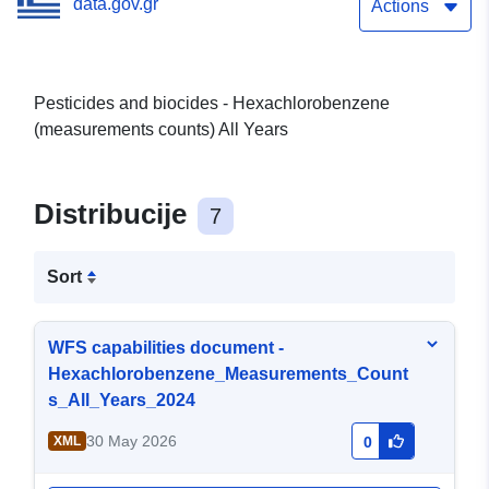
data.gov.gr
Actions
Pesticides and biocides - Hexachlorobenzene
(measurements counts) All Years
Distribucije
7
Sort
WFS capabilities document -
Hexachlorobenzene_Measurements_Count
s_All_Years_2024
30 May 2026
XML
0