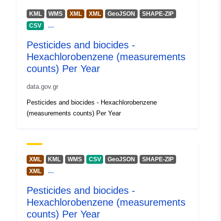
hexachlorobenzene_measurement
KML
WMS
XML
XML
GeoJSON
SHAPE-ZIP
Pravice za
public
...
CSV
dostop:
Pesticides and biocides -
Hexachlorobenzene (measurements
Časovna
01 January 1900
counts) Per Year
pokritost:
 -
31 December 2099
data.gov.gr
Tip:
Geospatial data
Pesticides and biocides - Hexachlorobenzene
Vir:
(measurements counts) Per Year
http://publications.europa.eu/resou
type/GEOSPATIAL
XML
KML
WMS
CSV
GeoJSON
SHAPE-ZIP
...
XML
Pesticides and biocides -
Hexachlorobenzene (measurements
counts) Per Year