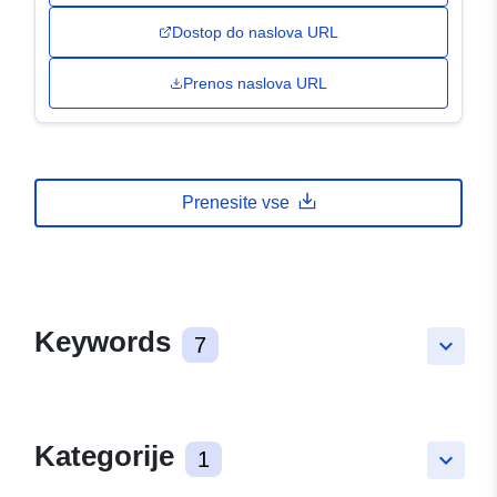
Dostop do naslova URL
Prenos naslova URL
Prenesite vse
Keywords
7
keyboard_arrow_down
Kategorije
1
keyboard_arrow_down