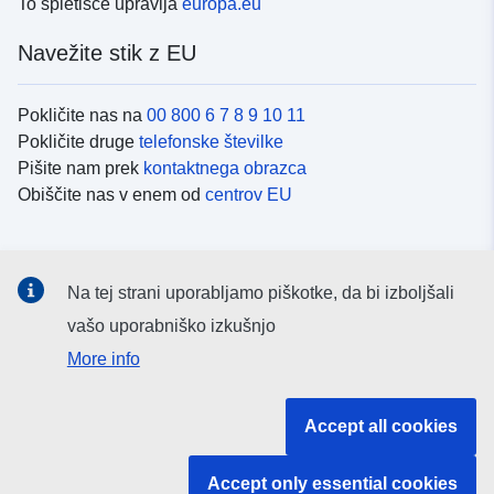
To spletišče upravlja
europa.eu
Navežite stik z EU
Pokličite nas na
00 800 6 7 8 9 10 11
Pokličite druge
telefonske številke
Pišite nam prek
kontaktnega obrazca
Obiščite nas v enem od
centrov EU
Družbeni mediji
Na tej strani uporabljamo piškotke, da bi izboljšali
Iskanje po
družbenih medijih EU
vašo uporabniško izkušnjo
More info
Institucije in organi EU
Accept all cookies
Iskanje po institucijah in organih EU
Accept only essential cookies