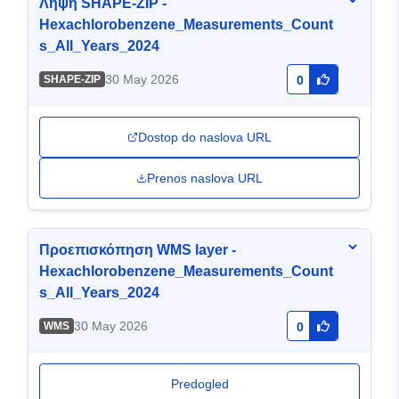
Λήψη SHAPE-ZIP -
Hexachlorobenzene_Measurements_Count
s_All_Years_2024
30 May 2026
SHAPE-ZIP
0
Dostop do naslova URL
Prenos naslova URL
Προεπισκόπηση WMS layer -
Hexachlorobenzene_Measurements_Count
s_All_Years_2024
30 May 2026
WMS
0
Predogled