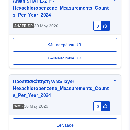
Λήψη SHAPE-ZIP -
Hexachlorobenzene_Measurements_Count
s_Per_Year_2024
30 May 2026
SHAPE-ZIP
0
Juurdepääsu URL
Allalaadimise URL
Προεπισκόπηση WMS layer -
Hexachlorobenzene_Measurements_Count
s_Per_Year_2024
30 May 2026
WMS
0
Eelvaade