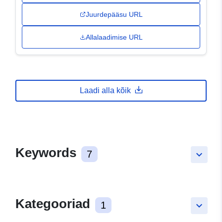
Juurdepääsu URL
Allalaadimise URL
Laadi alla kõik
Keywords
7
keyboard_arrow_down
Kategooriad
1
keyboard_arrow_down