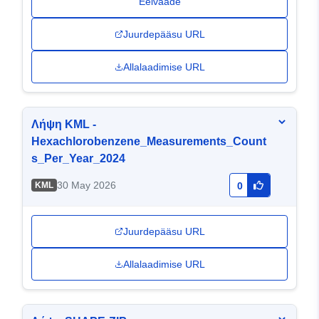
Eelvaade
Juurdepääsu URL
Allalaadimise URL
Λήψη KML -
Hexachlorobenzene_Measurements_Count
s_Per_Year_2024
30 May 2026
KML
0
Juurdepääsu URL
Allalaadimise URL