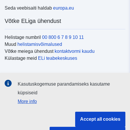
Seda veebisaiti haldab
europa.eu
Võtke ELiga ühendust
Helistage numbril
00 800 6 7 8 9 10 11
Muud
helistamisvõimalused
Võtke meiega ühendust
kontaktvormi kaudu
Külastage meid
ELi teabekeskuses
Sotsiaalmeedia
Kasutuskogemuse parandamiseks kasutame
Otsige ELi teavet
sotsiaalmeediakanalitest
küpsiseid
More info
ELi institutsioonid ja asutused
Accept all cookies