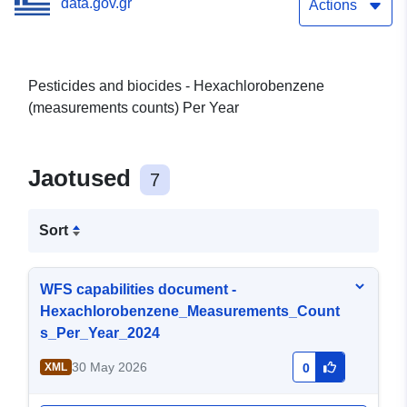
data.gov.gr
Actions
Pesticides and biocides - Hexachlorobenzene
(measurements counts) Per Year
Jaotused
7
Sort
WFS capabilities document -
Hexachlorobenzene_Measurements_Count
s_Per_Year_2024
30 May 2026
XML
0