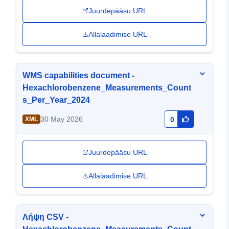
Juurdepääsu URL
Allalaadimise URL
WMS capabilities document -
Hexachlorobenzene_Measurements_Count
s_Per_Year_2024
30 May 2026
XML
0
Juurdepääsu URL
Allalaadimise URL
Λήψη CSV -