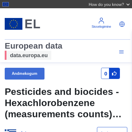
How do you know?
Sisselogimine
European data
data.europa.eu
0
Andmekogum
Pesticides and biocides -
Hexachlorobenzene
(measurements counts)
Per Year