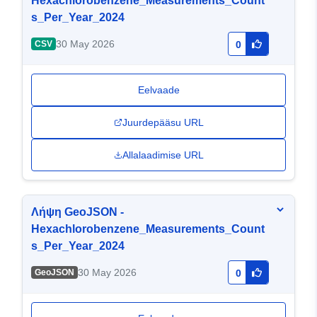
Hexachlorobenzene_Measurements_Count
s_Per_Year_2024
30 May 2026
CSV
0
Eelvaade
Juurdepääsu URL
Allalaadimise URL
Λήψη GeoJSON -
Hexachlorobenzene_Measurements_Count
s_Per_Year_2024
30 May 2026
GeoJSON
0