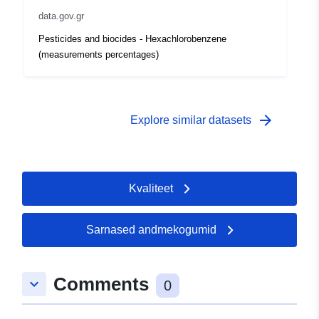
data.gov.gr
Pesticides and biocides - Hexachlorobenzene
(measurements percentages)
arrow_forward
Explore similar datasets
Kvaliteet
Sarnased andmekogumid
Comments
keyboard_arrow_down
0