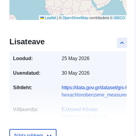
Leaflet
|
©
OpenStreetMap
contributors ©
GISCO
Lisateave
keyboard_arrow_up
Loodud:
25 May 2026
Uuendatud:
30 May 2026
Sihtleht:
https://data.gov.gr/dataset/gis-hc
hexachlorobenzene_measurements
Väljaandja:
Ελληνικό Κέντρο
Θαλασσίων Ερευνών
(ΕΛΚΕΘΕ)
Koduleht:
Näita rohkem