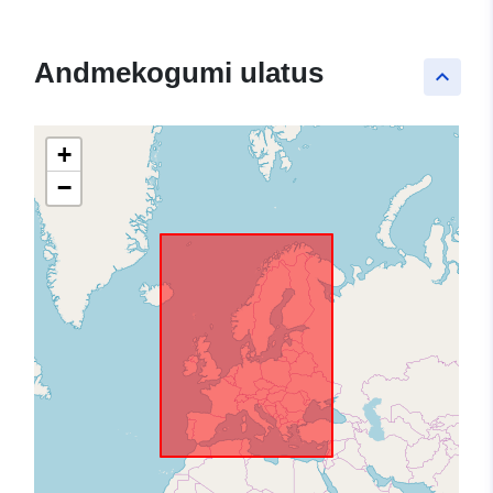
Andmekogumi ulatus
keyboard_arrow_up
+
−