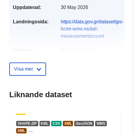
Uppdaterad:
30 May 2026
Landningssida:
https://data.gov.gr/dataset/gis-
hcmr-wms-nickel-
measurementscount
Utgivare:
Ελληνικό Κέντρο
Θαλασσίων Ερευνών
(ΕΛΚΕΘΕ)
Visa mer
Webbplats:
https://www.hcmr.gr/el/
Liknande dataset
Katalogregister:
Läggs till i data.europa.eu:
28
July 2026
Uppdaterad på data.europa.eu:
29 July 2026
SHAPE-ZIP
KML
CSV
XML
GeoJSON
WMS
...
XML