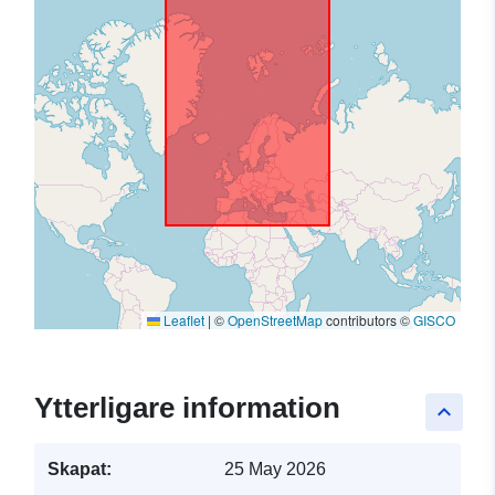
Leaflet
|
©
OpenStreetMap
contributors ©
GISCO
Ytterligare information
keyboard_arrow_up
Skapat:
25 May 2026