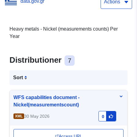
data.gov.gr
Actions
Heavy metals - Nickel (measurements counts) Per
Year
Distributioner
7
Sort
WFS capabilities document -
Nickel(measurementscount)
30 May 2026
XML
0
Access URL