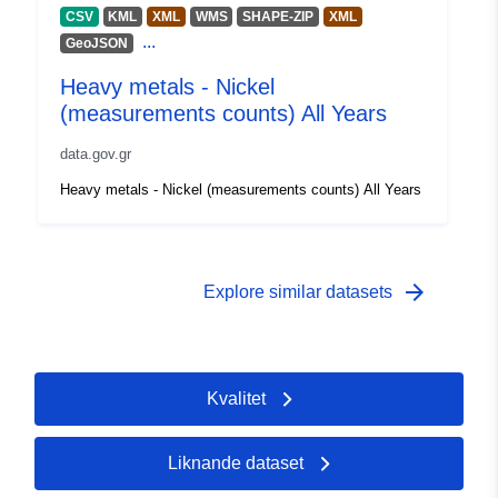
CSV
KML
XML
WMS
SHAPE-ZIP
XML
Tidsperiod:
01 January 1900
...
GeoJSON
 -
31 December 2099
Heavy metals - Nickel
(measurements counts) All Years
Typ:
Geospatial data
Resurs:
data.gov.gr
http://publications.europa.eu/resou
Heavy metals - Nickel (measurements counts) All Years
type/GEOSPATIAL
arrow_forward
Explore similar datasets
Kvalitet
Liknande dataset