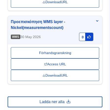
DownloadURL
Προεπισκόπηση WMS layer -
Nickel(measurementscount)
30 May 2026
WMS
0
Förhandsgranskning
Access URL
DownloadURL
Ladda ner alla