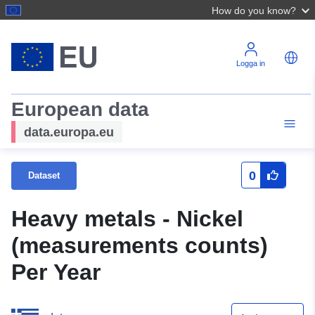
How do you know?
Logga in
European data
data.europa.eu
0
Dataset
Heavy metals - Nickel
(measurements counts)
Per Year