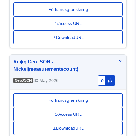
Förhandsgranskning
Access URL
DownloadURL
Λήψη GeoJSON -
Nickel(measurementscount)
30 May 2026
GeoJSON
0
Förhandsgranskning
Access URL
DownloadURL