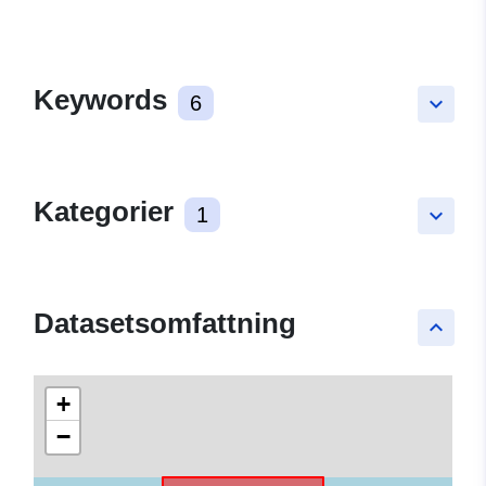
Keywords
6
keyboard_arrow_down
Kategorier
1
keyboard_arrow_down
Datasetsomfattning
keyboard_arrow_up
+
−