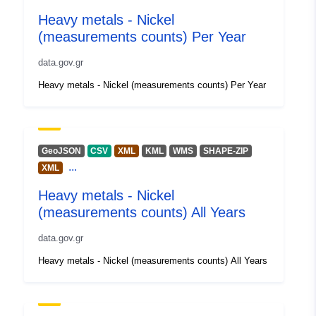
Spatial:
Koordinater:
[ [ -41.679,
29.637 ], [ -41.679, 85.93 ], [
Heavy metals - Nickel
62.49, 85.93 ], [ 62.49,
(measurements counts) Per Year
29.637 ], [ -41.679, 29.637 ] ]
data.gov.gr
Typ:
Polygon
Heavy metals - Nickel (measurements counts) Per Year
Koordinater:
10.4055
57.7835
Typ:
Point
GeoJSON
CSV
XML
KML
WMS
SHAPE-ZIP
Identifierare:
gis-hcmr-wms-nickel-
...
XML
measurementscount
Heavy metals - Nickel
(measurements counts) All Years
uriRef:
http://data.europa.eu/88u/dataset/g
hcmr-wms-nickel-
data.gov.gr
measurementscount
Heavy metals - Nickel (measurements counts) All Years
Åtkomsträttighete
public
r: