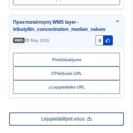
Προεπισκόπηση WMS layer -
tributyltin_concentration_median_values
30 May 2026
WMS
0
Priekšskatījums
Piekļuves URL
Lejupielādes URL
Lejupielādējiet visus