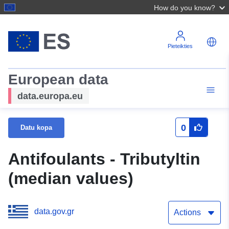
How do you know?
Pieteikties
European data
data.europa.eu
0
Datu kopa
Antifoulants - Tributyltin
(median values)
data.gov.gr
Actions