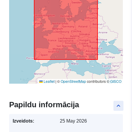
Leaflet
|
©
OpenStreetMap
contributors ©
GISCO
Papildu informācija
keyboard_arrow_up
Izveidots:
25 May 2026