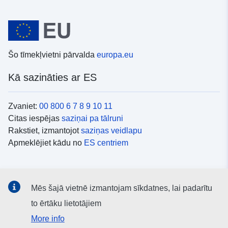
Šo tīmekļvietni pārvalda
europa.eu
Kā sazināties ar ES
Zvaniet:
00 800 6 7 8 9 10 11
Citas iespējas
saziņai pa tālruni
Rakstiet, izmantojot
saziņas veidlapu
Apmeklējiet kādu no
ES centriem
Sociālie mediji
Mēs šajā vietnē izmantojam sīkdatnes, lai padarītu
ES konti
sociālajos medijos
to ērtāku lietotājiem
More info