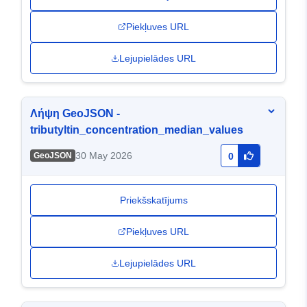
Piekļuves URL
Lejupielādes URL
Λήψη GeoJSON -
tributyltin_concentration_median_values
30 May 2026
GeoJSON
0
Priekšskatījums
Piekļuves URL
Lejupielādes URL