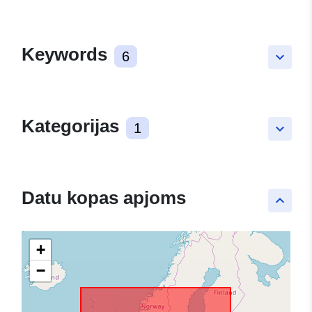
Keywords
6
keyboard_arrow_down
Kategorijas
1
keyboard_arrow_down
Datu kopas apjoms
keyboard_arrow_up
+
−