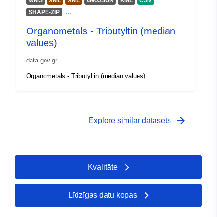
WMS
XML
XML
GeoJSON
KML
CSV
...
SHAPE-ZIP
Tips:
Geospatial data
Organometals - Tributyltin (median
Avoti:
values)
http://publications.europa.eu/resou
type/GEOSPATIAL
data.gov.gr
Organometals - Tributyltin (median values)
arrow_forward
Explore similar datasets
Kvalitāte
Līdzīgas datu kopas