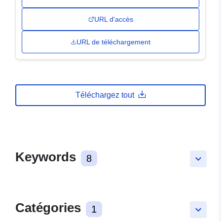
URL d'accès
URL de téléchargement
Téléchargez tout
Keywords
8
keyboard_arrow_down
Catégories
1
keyboard_arrow_down