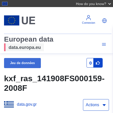
How do you know?
Connexion
European data
data.europa.eu
0
Jeu de données
kxf_ras_141908FS000159-
2008F
data.gov.gr
Actions