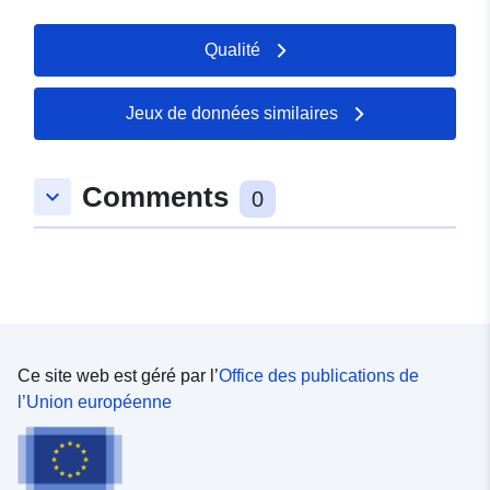
Qualité
Jeux de données similaires
Comments
keyboard_arrow_down
0
Ce site web est géré par l’
Office des publications de
l’Union européenne