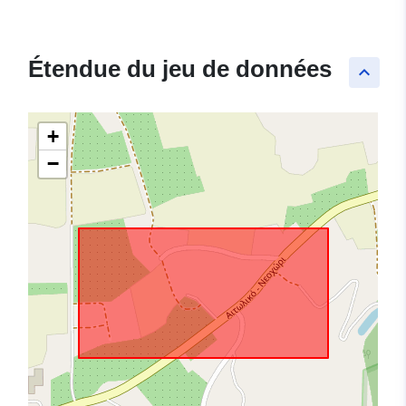
Étendue du jeu de données
keyboard_arrow_up
+
−