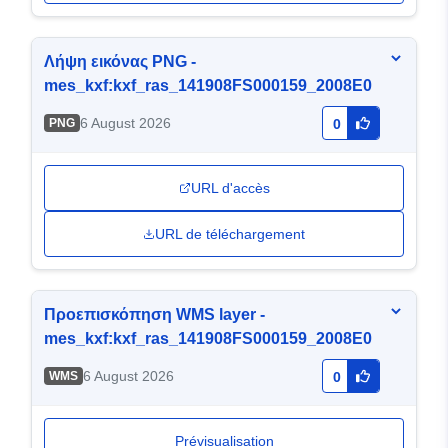
Λήψη εικόνας PNG -
mes_kxf:kxf_ras_141908FS000159_2008E0
6 August 2026
PNG
0
URL d'accès
URL de téléchargement
Προεπισκόπηση WMS layer -
mes_kxf:kxf_ras_141908FS000159_2008E0
6 August 2026
WMS
0
Prévisualisation