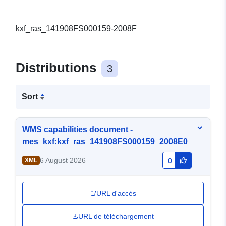
kxf_ras_141908FS000159-2008F
Distributions
3
Sort
WMS capabilities document -
mes_kxf:kxf_ras_141908FS000159_2008E0
6 August 2026
XML
0
URL d'accès
URL de téléchargement