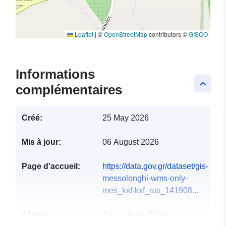
Leaflet
|
©
OpenStreetMap
contributors ©
GISCO
Informations
keyboard_arrow_up
complémentaires
Créé:
25 May 2026
Mis à jour:
06 August 2026
Page d'accueil:
https://data.gov.gr/dataset/gis-
messolonghi-wms-only-
mes_kxf-kxf_ras_141908...
éditeur:
Δήμος Ιεράς Πόλεως