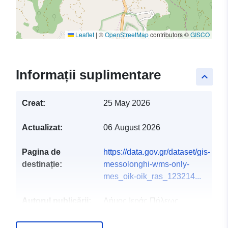
Leaflet
|
©
OpenStreetMap
contributors ©
GISCO
Informații suplimentare
keyboard_arrow_up
Creat:
25 May 2026
Actualizat:
06 August 2026
Pagina de
https://data.gov.gr/dataset/gis-
destinație:
messolonghi-wms-only-
mes_oik-oik_ras_123214...
Autorul publicării:
Δήμος Ιεράς Πόλεως
Μεσολογγίου