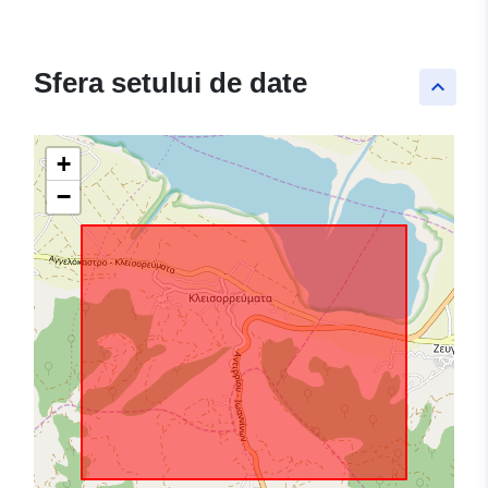
Sfera setului de date
keyboard_arrow_up
+
−