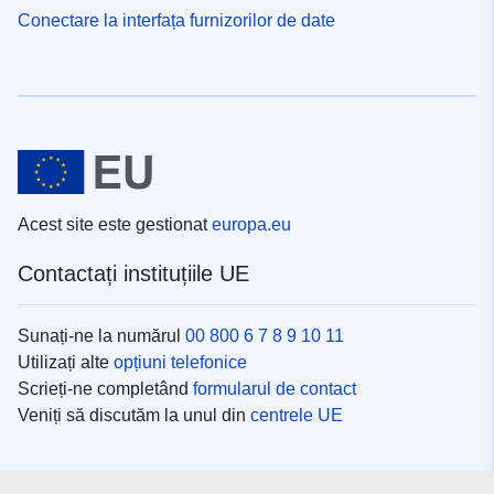
Conectare la interfața furnizorilor de date
Acest site este gestionat
europa.eu
Contactați instituțiile UE
Sunați-ne la numărul
00 800 6 7 8 9 10 11
Utilizați alte
opțiuni telefonice
Scrieți-ne completând
formularul de contact
Veniți să discutăm la unul din
centrele UE
Platformele de comunicare socială