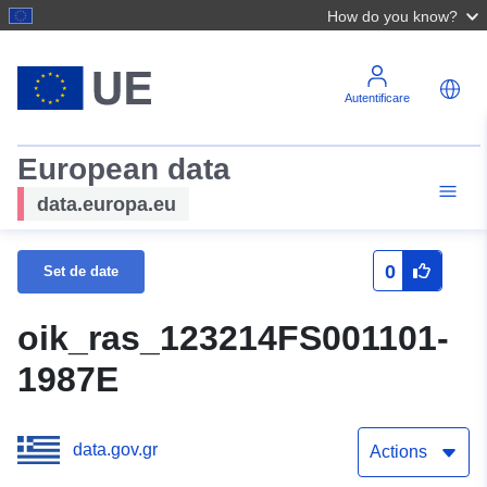
How do you know?
Autentificare
European data
data.europa.eu
0
Set de date
oik_ras_123214FS001101-
1987E
data.gov.gr
Actions