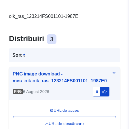
oik_ras_123214FS001101-1987E
Distribuiri
3
Sort
PNG image download -
mes_oik:oik_ras_123214FS001101_1987E0
6 August 2026
PNG
0
URL de acces
URL de descărcare