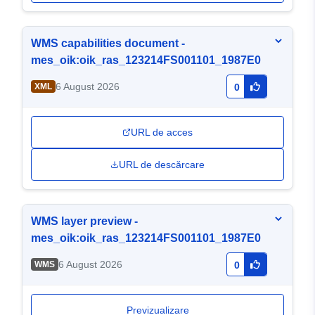
WMS capabilities document -
mes_oik:oik_ras_123214FS001101_1987E0
6 August 2026
XML
0
URL de acces
URL de descărcare
WMS layer preview -
mes_oik:oik_ras_123214FS001101_1987E0
6 August 2026
WMS
0
Previzualizare