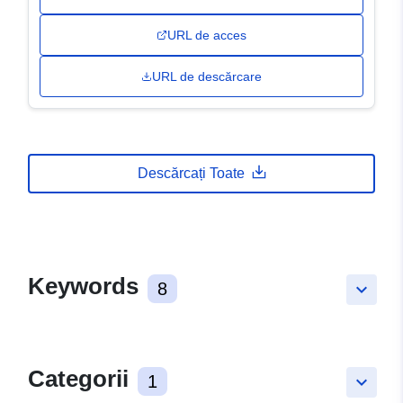
URL de acces
URL de descărcare
Descărcați Toate
Keywords
8
keyboard_arrow_down
Categorii
1
keyboard_arrow_down