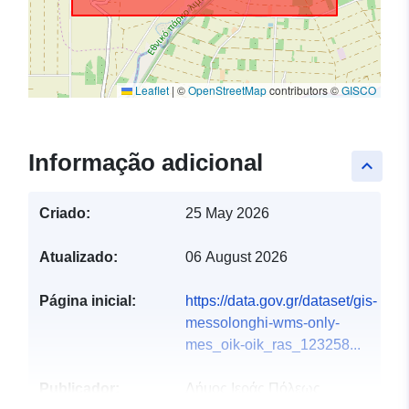
Leaflet
|
©
OpenStreetMap
contributors ©
GISCO
Informação adicional
keyboard_arrow_up
Criado:
25 May 2026
Atualizado:
06 August 2026
Página inicial:
https://data.gov.gr/dataset/gis-
messolonghi-wms-only-
mes_oik-oik_ras_123258...
Publicador:
Δήμος Ιεράς Πόλεως