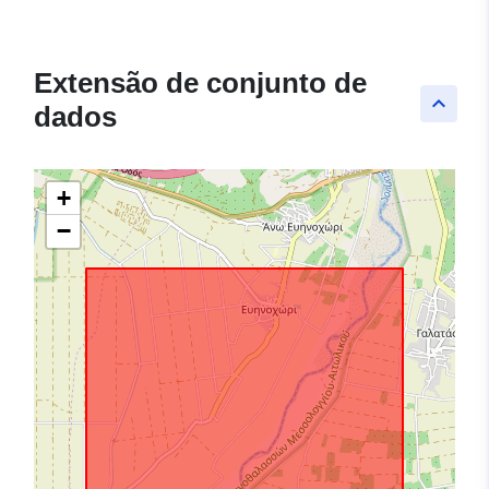
Extensão de conjunto de
keyboard_arrow_up
dados
+
−