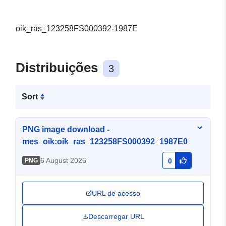
oik_ras_123258FS000392-1987E
Distribuições
3
Sort
PNG image download -
mes_oik:oik_ras_123258FS000392_1987E0
6 August 2026
PNG
0
URL de acesso
Descarregar URL