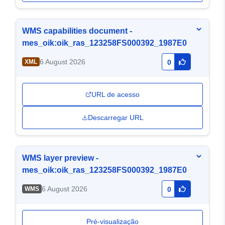
WMS capabilities document -
mes_oik:oik_ras_123258FS000392_1987E0
6 August 2026
XML
0
URL de acesso
Descarregar URL
WMS layer preview -
mes_oik:oik_ras_123258FS000392_1987E0
6 August 2026
WMS
0
Pré-visualização