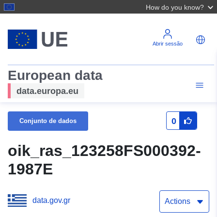
How do you know?
Abrir sessão
European data
data.europa.eu
0
Conjunto de dados
oik_ras_123258FS000392-
1987E
data.gov.gr
Actions