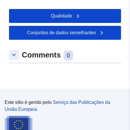
Qualidade
Conjuntos de dados semelhantes
Comments
keyboard_arrow_down
0
Este sítio é gerido pelo
Serviço das Publicações da
União Europeia