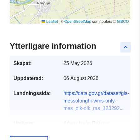
Leaflet
|
©
OpenStreetMap
contributors ©
GISCO
Ytterligare information
keyboard_arrow_up
Skapat:
25 May 2026
Uppdaterad:
06 August 2026
Landningssida:
https://data.gov.gr/dataset/gis-
messolonghi-wms-only-
mes_oik-oik_ras_123292...
Utgivare:
Δήμος Ιεράς Πόλεως
Μεσολογγίου