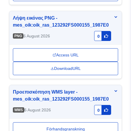
Λήψη εικόνας PNG -
mes_oik:oik_ras_123292FS000155_1987E0
6 August 2026
PNG
0
Access URL
DownloadURL
Προεπισκόπηση WMS layer -
mes_oik:oik_ras_123292FS000155_1987E0
6 August 2026
WMS
0
Förhandsgranskning