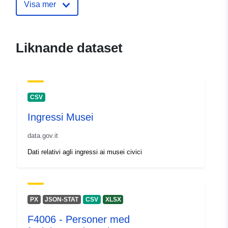
Visa mer
Katalogregister:
Läggs till i data.europa.eu:
25
May 2026
Uppdaterad på data.europa.eu:
Liknande dataset
07 August 2026
Spatial:
Koordinater:
[ [ 21.2659,
38.4121 ], [ 21.2659,
CSV
38.4418 ], [ 21.3155,
38.4418 ], [ 21.3155,
Ingressi Musei
38.4121 ], [ 21.2659,
data.gov.it
38.4121 ] ]
Typ:
Polygon
Dati relativi agli ingressi ai musei civici
Koordinater:
21.2907
38.427
Typ:
Point
PX
JSON-STAT
CSV
XLSX
Identifierare:
gis-messolonghi-wms-only-
F4006 - Personer med
mes_oik-