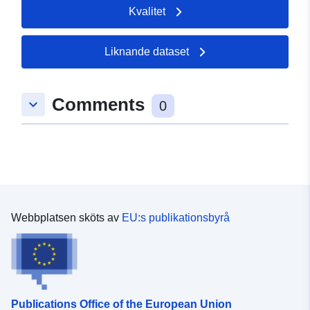
Kvalitet
Liknande dataset
Comments
keyboard_arrow_down
0
Webbplatsen sköts av
EU:s publikationsbyrå
Publications Office of the European Union