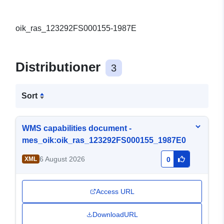
oik_ras_123292FS000155-1987E
Distributioner
3
Sort
WMS capabilities document -
mes_oik:oik_ras_123292FS000155_1987E0
6 August 2026
XML
0
Access URL
DownloadURL