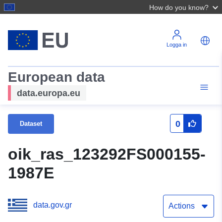
How do you know?
Logga in
European data
data.europa.eu
0
Dataset
oik_ras_123292FS000155-
1987E
data.gov.gr
Actions