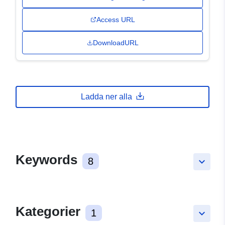
Access URL
DownloadURL
Ladda ner alla
Keywords
8
keyboard_arrow_down
Kategorier
1
keyboard_arrow_down