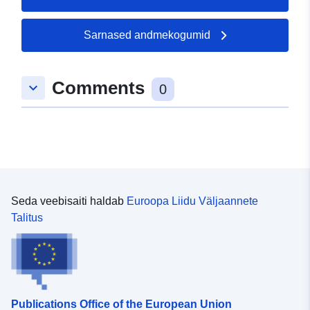
Sarnased andmekogumid
Comments
keyboard_arrow_down
0
Seda veebisaiti haldab
Euroopa Liidu Väljaannete
Talitus
Publications Office of the European Union