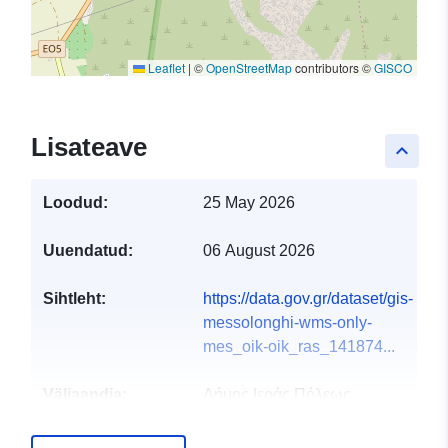
Leaflet
|
©
OpenStreetMap
contributors ©
GISCO
Lisateave
keyboard_arrow_up
Loodud:
25 May 2026
Uuendatud:
06 August 2026
Sihtleht:
https://data.gov.gr/dataset/gis-
messolonghi-wms-only-
mes_oik-oik_ras_141874...
Väljaandja:
Δήμος Ιεράς Πόλεως
Μεσολογγίου