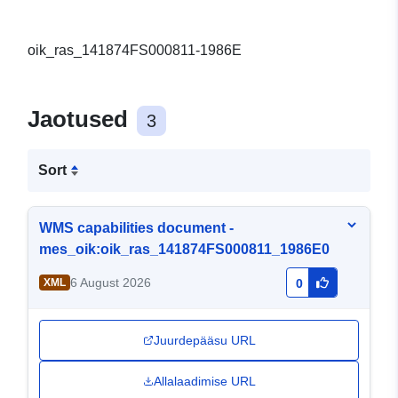
oik_ras_141874FS000811-1986E
Jaotused
3
Sort
WMS capabilities document -
mes_oik:oik_ras_141874FS000811_1986E0
6 August 2026
XML
0
Juurdepääsu URL
Allalaadimise URL