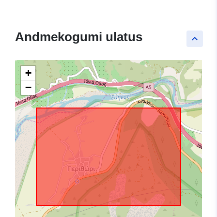
Andmekogumi ulatus
keyboard_arrow_up
+
−