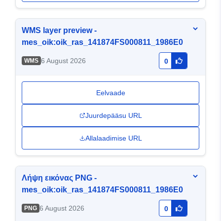
WMS layer preview -
mes_oik:oik_ras_141874FS000811_1986E0
6 August 2026
WMS
0
Eelvaade
Juurdepääsu URL
Allalaadimise URL
Λήψη εικόνας PNG -
mes_oik:oik_ras_141874FS000811_1986E0
6 August 2026
PNG
0