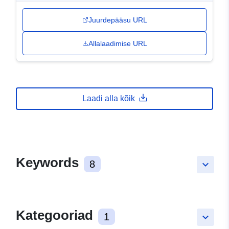
Juurdepääsu URL
Allalaadimise URL
Laadi alla kõik
Keywords
8
keyboard_arrow_down
Kategooriad
1
keyboard_arrow_down