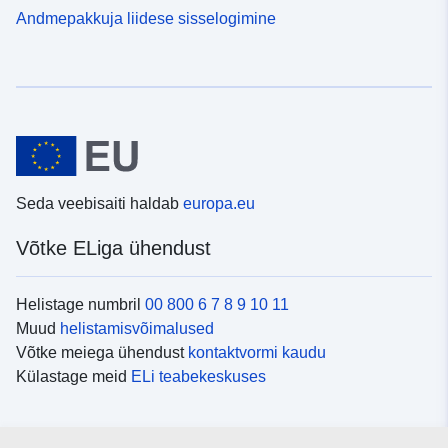
Andmepakkuja liidese sisselogimine
Seda veebisaiti haldab
europa.eu
Võtke ELiga ühendust
Helistage numbril
00 800 6 7 8 9 10 11
Muud
helistamisvõimalused
Võtke meiega ühendust
kontaktvormi kaudu
Külastage meid
ELi teabekeskuses
Sotsiaalmeedia