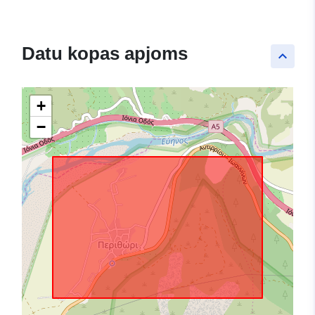
Datu kopas apjoms
keyboard_arrow_up
+
−