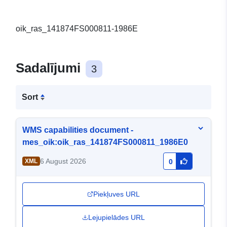
oik_ras_141874FS000811-1986E
Sadalījumi
3
Sort
WMS capabilities document -
mes_oik:oik_ras_141874FS000811_1986E0
6 August 2026
XML
0
Piekļuves URL
Lejupielādes URL