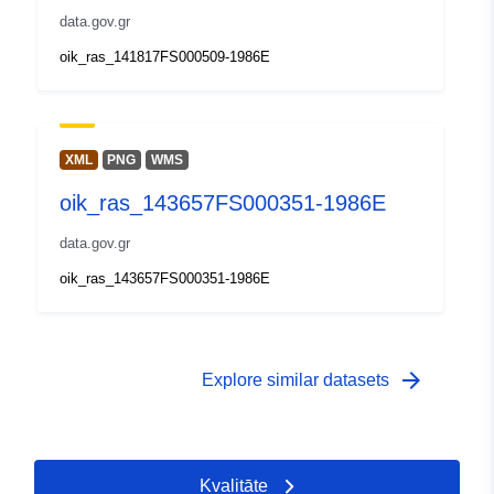
data.gov.gr
uriRef:
http://data.europa.eu/88u/dataset/g
oik_ras_141817FS000509-1986E
messolonghi-wms-only-mes_oik-
oik_ras_141874fs000811_1986e0
Piekļuves
public
XML
PNG
WMS
tiesības:
oik_ras_143657FS000351-1986E
Periods:
01 January 1900
data.gov.gr
 -
31 December 2099
oik_ras_143657FS000351-1986E
Tips:
Geospatial data
Avoti:
http://publications.europa.eu/resou
arrow_forward
Explore similar datasets
type/GEOSPATIAL
Kvalitāte