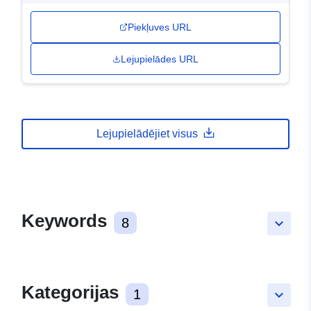
Piekļuves URL
Lejupielādes URL
Lejupielādējiet visus
Keywords
8
keyboard_arrow_down
Kategorijas
1
keyboard_arrow_down