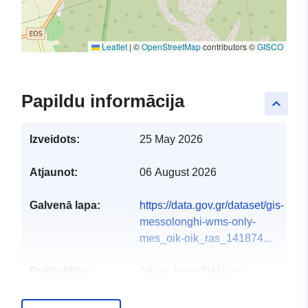
Leaflet
|
©
OpenStreetMap
contributors ©
GISCO
Papildu informācija
keyboard_arrow_up
Izveidots:
25 May 2026
Atjaunot:
06 August 2026
Galvenā lapa:
https://data.gov.gr/dataset/gis-
messolonghi-wms-only-
mes_oik-oik_ras_141874...
Publicētājs:
Δήμος Ιεράς Πόλεως
Μεσολογγίου