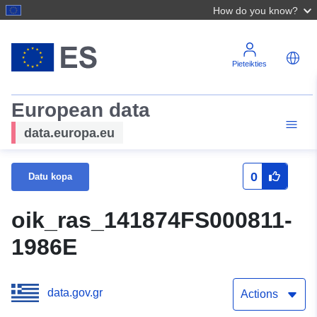
How do you know?
Pieteikties
European data
data.europa.eu
0
Datu kopa
oik_ras_141874FS000811-
1986E
data.gov.gr
Actions