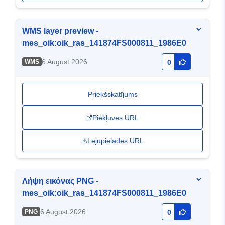
WMS layer preview -
mes_oik:oik_ras_141874FS000811_1986E0
6 August 2026
WMS
0
Priekšskatījums
Piekļuves URL
Lejupielādes URL
Λήψη εικόνας PNG -
mes_oik:oik_ras_141874FS000811_1986E0
6 August 2026
PNG
0