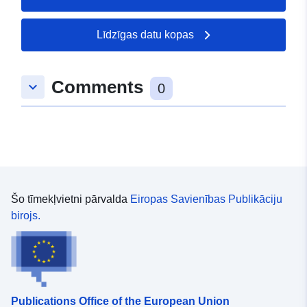
Līdzīgas datu kopas
Comments
keyboard_arrow_down
0
Šo tīmekļvietni pārvalda
Eiropas Savienības Publikāciju
birojs.
Publications Office of the European Union